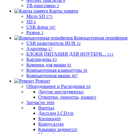
Фитнес браслеты
8
ТВ-приставки
3
Карты памяти
Micro SD
275
SD
0
USB флеш
597
Разное
3
Компьютерная периферия
USB разветвитель HUB
32
Адаптеры
17
БЛОКИ ПИТАНИЯ ДЛЯ НОУТБУК...
111
Картридеры
83
Коврики для мыши
92
Компьютерная клавиатуры
36
Компьютерная мыши
497
Ремонт
Оборудование и Расходники
64
Другие инструменты
1
Отвертки, пинцеты, ножи
63
Запчасти
3096
Винты
4
Дисплеи LCD
336
Кнопки
409
Корпуса
1648
Крышки задние
326