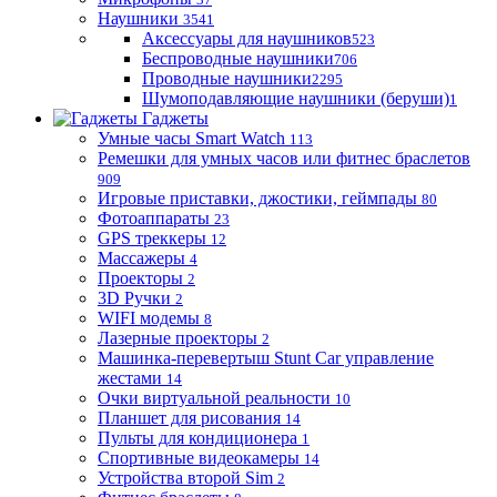
Наушники
3541
Аксессуары для наушников
523
Беспроводные наушники
706
Проводные наушники
2295
Шумоподавляющие наушники (беруши)
1
Гаджеты
Умные часы Smart Watch
113
Ремешки для умных часов или фитнес браслетов
909
Игровые приставки, джостики, геймпады
80
Фотоаппараты
23
GPS треккеры
12
Массажеры
4
Проекторы
2
3D Ручки
2
WIFI модемы
8
Лазерные проекторы
2
Машинка-перевертыш Stunt Car управление
жестами
14
Очки виртуальной реальности
10
Планшет для рисования
14
Пульты для кондиционера
1
Спортивные видеокамеры
14
Устройства второй Sim
2