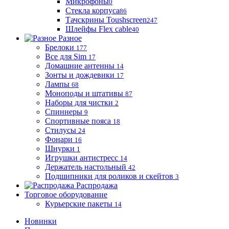
Микрофоны
0
Стекла корпуса
86
Тачскрины Toushscreen
247
Шлейфы Flex cable
40
Разное
Брелоки
177
Все для Sim
17
Домашние антенны
14
Зонты и дождевики
17
Лампы
68
Моноподы и штативы
87
Наборы для чистки
2
Спиннеры
9
Спортивные пояса
18
Стилусы
24
Фонари
16
Шнурки
1
Игрушки антистресс
14
Держатель настольный
42
Подшипники для роликов и скейтов
3
Распродажа
Торговое оборудование
Курьерские пакеты
14
Новинки