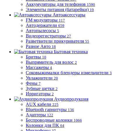
Аккумуляторы для телефонов
1590
Элементы питания (батарейки)
19
Автоаксессуары
FM модуляторы
117
Автодержатели
659
Автопылесосы
5
Видеорегистраторы
27
Разветвители прикуривателя
55
Разное Авто
18
Бытовая техника
Бритвы
10
Выпрямитель для волос
2
Массажеры
4
Соковыжималки блендеры измельчители
3
Увлажнители
20
Фены
7
Зубные щетки
2
Ирригаторы
2
Аудиопродукция
AUX кабели
225
Bluetooth гарнитуры
136
Адаптеры
122
Беспроводные колонки
1066
Колонки для ПК
64
Микрофоны
37