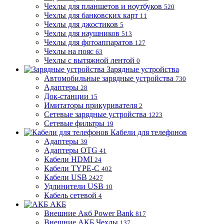
Чехлы для планшетов и ноутбуков
520
Чехлы для банковских карт
11
Чехлы для джостиков
5
Чехлы для наушников
513
Чехлы для фотоаппаратов
127
Чехлы на пояс
63
Чехлы с вытяжной лентой
0
Зарядные устройства
Автомобильные зарядные устройства
730
Адаптеры
28
Док-станции
15
Имитаторы прикуривателя
2
Сетевые зарядные устройства
1223
Сетевые фильтры
19
Кабели для телефонов
Адаптеры
39
Адаптеры OTG
41
Кабели HDMI
24
Кабели TYPE-C
402
Кабели USB
2427
Удлинители USB
10
Кабель сетевой
4
АКБ
Внешние Акб Power Bank
817
Внешние АКБ Чехлы
137