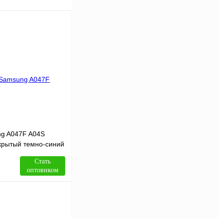
ng A047F A04S
рытый темно-синий
Стать
оптовиком
В корзину