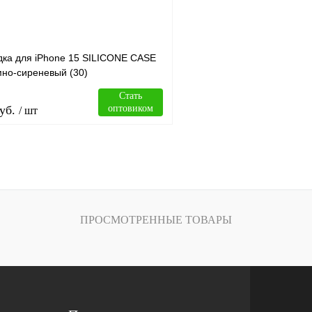
дка для iPhone 15 SILICONE CASE
мно-сиреневый (30)
Стать
уб.
оптовиком
/ шт
В корзину
лик
Сравнение
ПРОСМОТРЕННЫЕ ТОВАРЫ
В
наличии