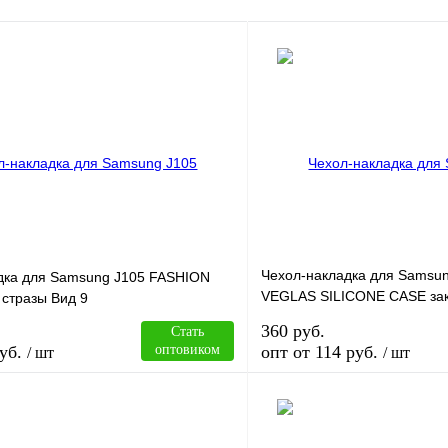
Чехол-накладка для Samsu
дка для Samsung J105 FASHION
VEGLAS SILICONE CASE зак
 стразы Вид 9
(8)
360 руб.
Стать
уб.
оптовиком
опт от 114 руб.
/ шт
/ шт
В корзину