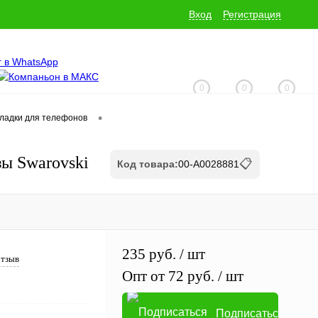
Вход
Регистрация
0
0
0
•
кладки для телефонов
+7 (928) 229-06-32
зы Swarovski
📋
Код товара:
00-А0028881
235 руб.
/ шт
отзыв
Опт от 72 руб.
/ шт
Подписаться