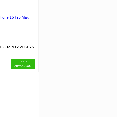
Сравнение
В
аличии
 15 Pro Max VEGLAS
Стать
оптовиком
В корзину
Сравнение
В
аличии