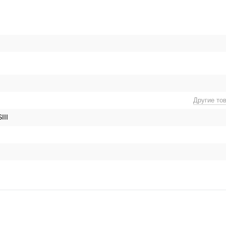
Другие то
III