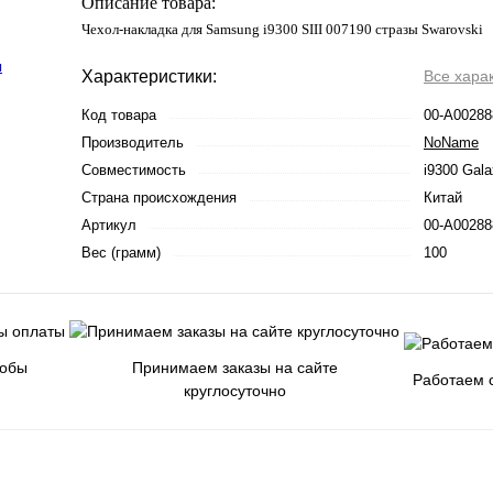
Описание товара:
Чехол-накладка для Samsung i9300 SIII 007190 стразы Swarovski
Характеристики:
Все хара
Код товара
00-А00288
Производитель
NoName
Совместимость
i9300 Gala
Страна происхождения
Китай
Артикул
00-А00288
Вес (грамм)
100
собы
Принимаем заказы на сайте
Работаем с
круглосуточно