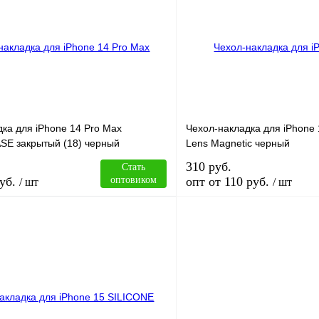
лик
Сравнение
Купить в 1 клик
В
В избранное
наличии
н
ка для iPhone 14 Pro Max
Чехол-накладка для iPhone
SE закрытый (18) черный
Lens Magnetic черный
310 руб.
Стать
уб.
оптовиком
опт от 110 руб.
/ шт
/ шт
В корзину
лик
Сравнение
Купить в 1 клик
В
В избранное
наличии
н