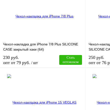
Купить в 1 клик
Сравнение
Купить в 1 к
В избранное
В
В избранное
наличии
Чехол-накладка для iPhone 7/8 Plus SILICONE
Чехол-наклад
CASE закрытый хаки (64)
SILICONE CA
230 руб.
250 руб.
Стать
опт от 79 руб.
оптовиком
опт от 76 р
/ шт
В корзину
Купить в 1 клик
Сравнение
Купить в 1 к
В избранное
В
В избранное
наличии