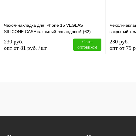
Чехол-накладка для iPhone 15 VEGLAS
Чехол-накла
SILICONE CASE закрытый лавандовый (62)
закрытый те
230 руб.
230 руб.
Стать
опт от 81 руб.
оптовиком
опт от 79 р
/ шт
В корзину
Купить в 1 клик
Сравнение
Купить в 1 к
В избранное
В
В избранное
наличии