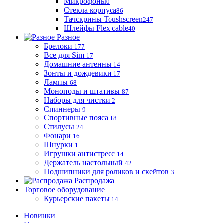
Микрофоны
0
Стекла корпуса
86
Тачскрины Toushscreen
247
Шлейфы Flex cable
40
Разное
Брелоки
177
Все для Sim
17
Домашние антенны
14
Зонты и дождевики
17
Лампы
68
Моноподы и штативы
87
Наборы для чистки
2
Спиннеры
9
Спортивные пояса
18
Стилусы
24
Фонари
16
Шнурки
1
Игрушки антистресс
14
Держатель настольный
42
Подшипники для роликов и скейтов
3
Распродажа
Торговое оборудование
Курьерские пакеты
14
Новинки