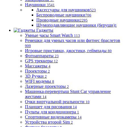
Наушники
3541
Аксессуары для наушников
523
Беспроводные наушники
706
Проводные наушники
2295
Шумоподавляющие наушники (беруши)
1
Гаджеты
Умные часы Smart Watch
113
Ремешки для умных часов или фитнес браслетов
909
Игровые приставки, джостики, геймпады
80
Фотоаппараты
23
GPS треккеры
12
Массажеры
4
Проекторы
2
3D Ручки
2
WIFI модемы
8
Лазерные проекторы
2
Машинка-перевертыш Stunt Car управление
жестами
14
Очки виртуальной реальности
10
Планшет для рисования
14
Пульты для кондиционера
1
Спортивные видеокамеры
14
Устройства второй Sim
2