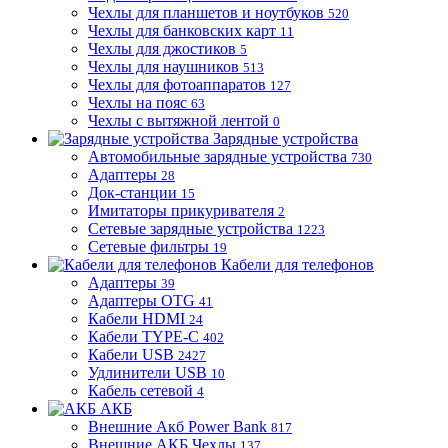
Чехлы для планшетов и ноутбуков
520
Чехлы для банковских карт
11
Чехлы для джостиков
5
Чехлы для наушников
513
Чехлы для фотоаппаратов
127
Чехлы на пояс
63
Чехлы с вытяжной лентой
0
Зарядные устройства
Автомобильные зарядные устройства
730
Адаптеры
28
Док-станции
15
Имитаторы прикуривателя
2
Сетевые зарядные устройства
1223
Сетевые фильтры
19
Кабели для телефонов
Адаптеры
39
Адаптеры OTG
41
Кабели HDMI
24
Кабели TYPE-C
402
Кабели USB
2427
Удлинители USB
10
Кабель сетевой
4
АКБ
Внешние Акб Power Bank
817
Внешние АКБ Чехлы
137