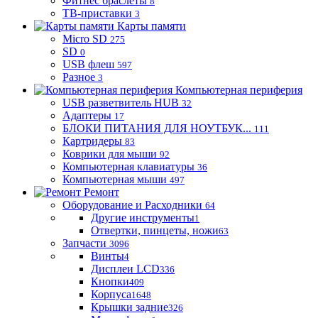
Фитнес браслеты
8
ТВ-приставки
3
Карты памяти
Micro SD
275
SD
0
USB флеш
597
Разное
3
Компьютерная периферия
USB разветвитель HUB
32
Адаптеры
17
БЛОКИ ПИТАНИЯ ДЛЯ НОУТБУК...
111
Картридеры
83
Коврики для мыши
92
Компьютерная клавиатуры
36
Компьютерная мыши
497
Ремонт
Оборудование и Расходники
64
Другие инструменты
1
Отвертки, пинцеты, ножи
63
Запчасти
3096
Винты
4
Дисплеи LCD
336
Кнопки
409
Корпуса
1648
Крышки задние
326