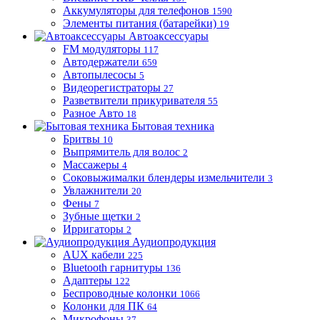
Аккумуляторы для телефонов
1590
Элементы питания (батарейки)
19
Автоаксессуары
FM модуляторы
117
Автодержатели
659
Автопылесосы
5
Видеорегистраторы
27
Разветвители прикуривателя
55
Разное Авто
18
Бытовая техника
Бритвы
10
Выпрямитель для волос
2
Массажеры
4
Соковыжималки блендеры измельчители
3
Увлажнители
20
Фены
7
Зубные щетки
2
Ирригаторы
2
Аудиопродукция
AUX кабели
225
Bluetooth гарнитуры
136
Адаптеры
122
Беспроводные колонки
1066
Колонки для ПК
64
Микрофоны
37