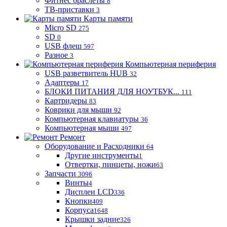
Фитнес браслеты
8
ТВ-приставки
3
Карты памяти
Micro SD
275
SD
0
USB флеш
597
Разное
3
Компьютерная периферия
USB разветвитель HUB
32
Адаптеры
17
БЛОКИ ПИТАНИЯ ДЛЯ НОУТБУК...
111
Картридеры
83
Коврики для мыши
92
Компьютерная клавиатуры
36
Компьютерная мыши
497
Ремонт
Оборудование и Расходники
64
Другие инструменты
1
Отвертки, пинцеты, ножи
63
Запчасти
3096
Винты
4
Дисплеи LCD
336
Кнопки
409
Корпуса
1648
Крышки задние
326