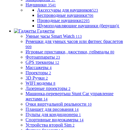
Наушники
3541
Аксессуары для наушников
523
Беспроводные наушники
706
Проводные наушники
2295
Шумоподавляющие наушники (беруши)
1
Гаджеты
Умные часы Smart Watch
113
Ремешки для умных часов или фитнес браслетов
909
Игровые приставки, джостики, геймпады
80
Фотоаппараты
23
GPS треккеры
12
Массажеры
4
Проекторы
2
3D Ручки
2
WIFI модемы
8
Лазерные проекторы
2
Машинка-перевертыш Stunt Car управление
жестами
14
Очки виртуальной реальности
10
Планшет для рисования
14
Пульты для кондиционера
1
Спортивные видеокамеры
14
Устройства второй Sim
2