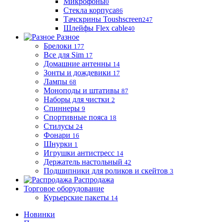
Микрофоны
0
Стекла корпуса
86
Тачскрины Toushscreen
247
Шлейфы Flex cable
40
Разное
Брелоки
177
Все для Sim
17
Домашние антенны
14
Зонты и дождевики
17
Лампы
68
Моноподы и штативы
87
Наборы для чистки
2
Спиннеры
9
Спортивные пояса
18
Стилусы
24
Фонари
16
Шнурки
1
Игрушки антистресс
14
Держатель настольный
42
Подшипники для роликов и скейтов
3
Распродажа
Торговое оборудование
Курьерские пакеты
14
Новинки