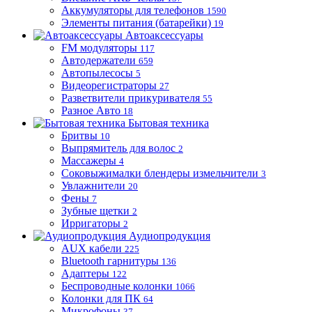
Аккумуляторы для телефонов
1590
Элементы питания (батарейки)
19
Автоаксессуары
FM модуляторы
117
Автодержатели
659
Автопылесосы
5
Видеорегистраторы
27
Разветвители прикуривателя
55
Разное Авто
18
Бытовая техника
Бритвы
10
Выпрямитель для волос
2
Массажеры
4
Соковыжималки блендеры измельчители
3
Увлажнители
20
Фены
7
Зубные щетки
2
Ирригаторы
2
Аудиопродукция
AUX кабели
225
Bluetooth гарнитуры
136
Адаптеры
122
Беспроводные колонки
1066
Колонки для ПК
64
Микрофоны
37