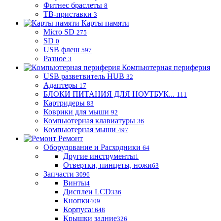
Фитнес браслеты
8
ТВ-приставки
3
Карты памяти
Micro SD
275
SD
0
USB флеш
597
Разное
3
Компьютерная периферия
USB разветвитель HUB
32
Адаптеры
17
БЛОКИ ПИТАНИЯ ДЛЯ НОУТБУК...
111
Картридеры
83
Коврики для мыши
92
Компьютерная клавиатуры
36
Компьютерная мыши
497
Ремонт
Оборудование и Расходники
64
Другие инструменты
1
Отвертки, пинцеты, ножи
63
Запчасти
3096
Винты
4
Дисплеи LCD
336
Кнопки
409
Корпуса
1648
Крышки задние
326