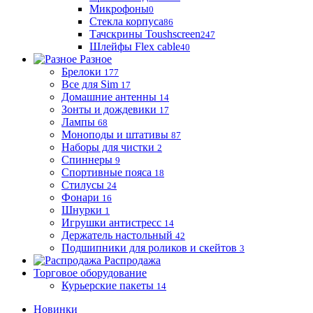
Микрофоны
0
Стекла корпуса
86
Тачскрины Toushscreen
247
Шлейфы Flex cable
40
Разное
Брелоки
177
Все для Sim
17
Домашние антенны
14
Зонты и дождевики
17
Лампы
68
Моноподы и штативы
87
Наборы для чистки
2
Спиннеры
9
Спортивные пояса
18
Стилусы
24
Фонари
16
Шнурки
1
Игрушки антистресс
14
Держатель настольный
42
Подшипники для роликов и скейтов
3
Распродажа
Торговое оборудование
Курьерские пакеты
14
Новинки