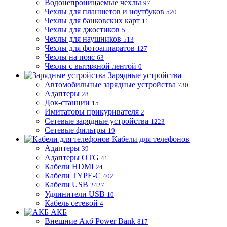
Водонепроницаемые чехлы
97
Чехлы для планшетов и ноутбуков
520
Чехлы для банковских карт
11
Чехлы для джостиков
5
Чехлы для наушников
513
Чехлы для фотоаппаратов
127
Чехлы на пояс
63
Чехлы с вытяжной лентой
0
Зарядные устройства
Автомобильные зарядные устройства
730
Адаптеры
28
Док-станции
15
Имитаторы прикуривателя
2
Сетевые зарядные устройства
1223
Сетевые фильтры
19
Кабели для телефонов
Адаптеры
39
Адаптеры OTG
41
Кабели HDMI
24
Кабели TYPE-C
402
Кабели USB
2427
Удлинители USB
10
Кабель сетевой
4
АКБ
Внешние Акб Power Bank
817