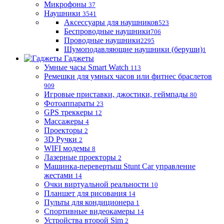
Микрофоны
37
Наушники
3541
Аксессуары для наушников
523
Беспроводные наушники
706
Проводные наушники
2295
Шумоподавляющие наушники (беруши)
1
Гаджеты
Умные часы Smart Watch
113
Ремешки для умных часов или фитнес браслетов
909
Игровые приставки, джостики, геймпады
80
Фотоаппараты
23
GPS треккеры
12
Массажеры
4
Проекторы
2
3D Ручки
2
WIFI модемы
8
Лазерные проекторы
2
Машинка-перевертыш Stunt Car управление
жестами
14
Очки виртуальной реальности
10
Планшет для рисования
14
Пульты для кондиционера
1
Спортивные видеокамеры
14
Устройства второй Sim
2