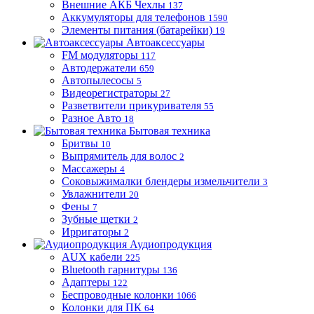
Внешние АКБ Чехлы
137
Аккумуляторы для телефонов
1590
Элементы питания (батарейки)
19
Автоаксессуары
FM модуляторы
117
Автодержатели
659
Автопылесосы
5
Видеорегистраторы
27
Разветвители прикуривателя
55
Разное Авто
18
Бытовая техника
Бритвы
10
Выпрямитель для волос
2
Массажеры
4
Соковыжималки блендеры измельчители
3
Увлажнители
20
Фены
7
Зубные щетки
2
Ирригаторы
2
Аудиопродукция
AUX кабели
225
Bluetooth гарнитуры
136
Адаптеры
122
Беспроводные колонки
1066
Колонки для ПК
64