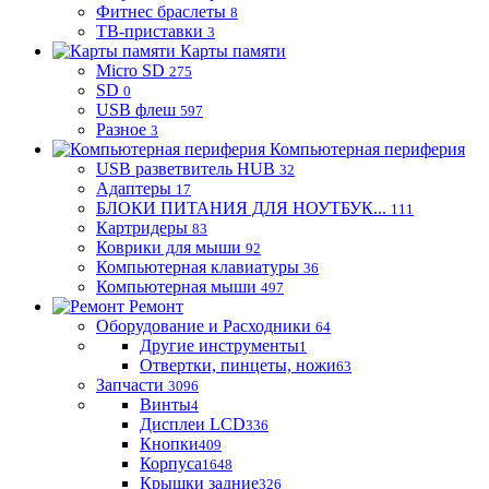
Фитнес браслеты
8
ТВ-приставки
3
Карты памяти
Micro SD
275
SD
0
USB флеш
597
Разное
3
Компьютерная периферия
USB разветвитель HUB
32
Адаптеры
17
БЛОКИ ПИТАНИЯ ДЛЯ НОУТБУК...
111
Картридеры
83
Коврики для мыши
92
Компьютерная клавиатуры
36
Компьютерная мыши
497
Ремонт
Оборудование и Расходники
64
Другие инструменты
1
Отвертки, пинцеты, ножи
63
Запчасти
3096
Винты
4
Дисплеи LCD
336
Кнопки
409
Корпуса
1648
Крышки задние
326