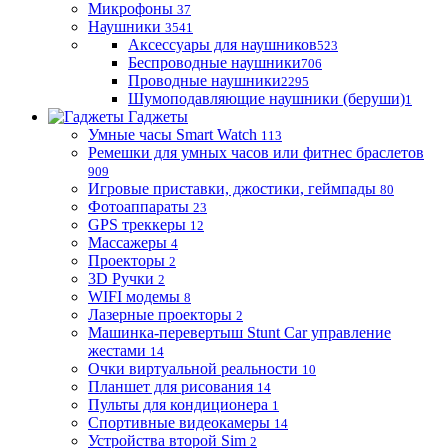
Микрофоны
37
Наушники
3541
Аксессуары для наушников
523
Беспроводные наушники
706
Проводные наушники
2295
Шумоподавляющие наушники (беруши)
1
Гаджеты
Умные часы Smart Watch
113
Ремешки для умных часов или фитнес браслетов
909
Игровые приставки, джостики, геймпады
80
Фотоаппараты
23
GPS треккеры
12
Массажеры
4
Проекторы
2
3D Ручки
2
WIFI модемы
8
Лазерные проекторы
2
Машинка-перевертыш Stunt Car управление
жестами
14
Очки виртуальной реальности
10
Планшет для рисования
14
Пульты для кондиционера
1
Спортивные видеокамеры
14
Устройства второй Sim
2