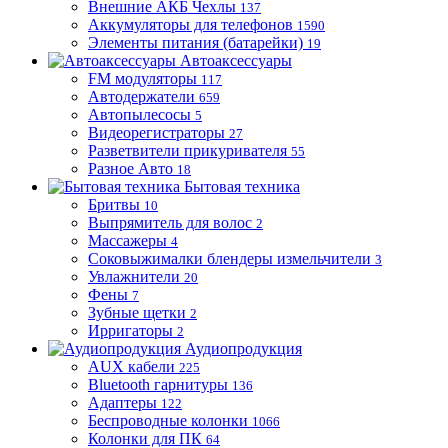
Внешние АКБ Чехлы
137
Аккумуляторы для телефонов
1590
Элементы питания (батарейки)
19
Автоаксессуары
FM модуляторы
117
Автодержатели
659
Автопылесосы
5
Видеорегистраторы
27
Разветвители прикуривателя
55
Разное Авто
18
Бытовая техника
Бритвы
10
Выпрямитель для волос
2
Массажеры
4
Соковыжималки блендеры измельчители
3
Увлажнители
20
Фены
7
Зубные щетки
2
Ирригаторы
2
Аудиопродукция
AUX кабели
225
Bluetooth гарнитуры
136
Адаптеры
122
Беспроводные колонки
1066
Колонки для ПК
64