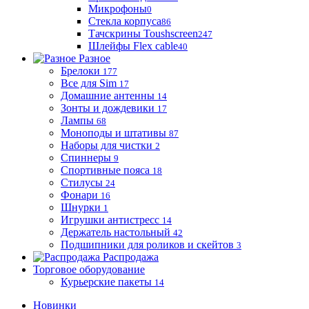
Микрофоны
0
Стекла корпуса
86
Тачскрины Toushscreen
247
Шлейфы Flex cable
40
Разное
Брелоки
177
Все для Sim
17
Домашние антенны
14
Зонты и дождевики
17
Лампы
68
Моноподы и штативы
87
Наборы для чистки
2
Спиннеры
9
Спортивные пояса
18
Стилусы
24
Фонари
16
Шнурки
1
Игрушки антистресс
14
Держатель настольный
42
Подшипники для роликов и скейтов
3
Распродажа
Торговое оборудование
Курьерские пакеты
14
Новинки