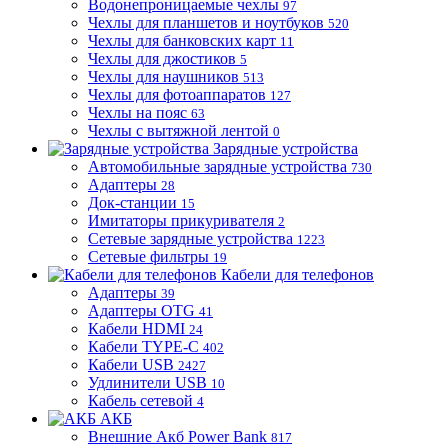
Водонепроницаемые чехлы
97
Чехлы для планшетов и ноутбуков
520
Чехлы для банковских карт
11
Чехлы для джостиков
5
Чехлы для наушников
513
Чехлы для фотоаппаратов
127
Чехлы на пояс
63
Чехлы с вытяжной лентой
0
Зарядные устройства
Автомобильные зарядные устройства
730
Адаптеры
28
Док-станции
15
Имитаторы прикуривателя
2
Сетевые зарядные устройства
1223
Сетевые фильтры
19
Кабели для телефонов
Адаптеры
39
Адаптеры OTG
41
Кабели HDMI
24
Кабели TYPE-C
402
Кабели USB
2427
Удлинители USB
10
Кабель сетевой
4
АКБ
Внешние Акб Power Bank
817