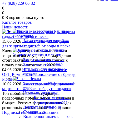
+7 (928) 229-06-32
0
0
0
В корзине
пока пусто
Каталог товаров
Наши новости
Рации и
аксессуары
Аксессуары для раций
15.06.2026
Летний сезон: аксессуары
44
Рации
для защиты гаджетов от воды и песка
47
Какие водонепроницаемые чехлы и
Защитные стекла и пленки
защитные аксессуары для смартфонов
Защитные пленки
стоит закупить розничным точкам к
1972
Защитные стекла
началу пляжного сезона 2026.
6989
Утилиты для наклейки
04.05.2026
Новинка в ассортименте
стекол
OРЦ Компаньон! Пополнение от бренда
15
Чехлы
Piblue
Защитные панели , накладки
10.02.2026
Аксессуары к 23 февраля и 8
марта: что чаще всего берут в подарок
23340
Чехлы-книжки
Топ мобильных аксессуаров для
9041
В ассортименте
подарочных продаж перед 23 февраля и
8779
Универсальные
8 марта. Рекомендации по закупке для
262
Держатели кольцо
розничных точек и онлайн-продавцов.
18
Сумочки
Подписка на новости магазина
336
Водонепроницаемые чехлы