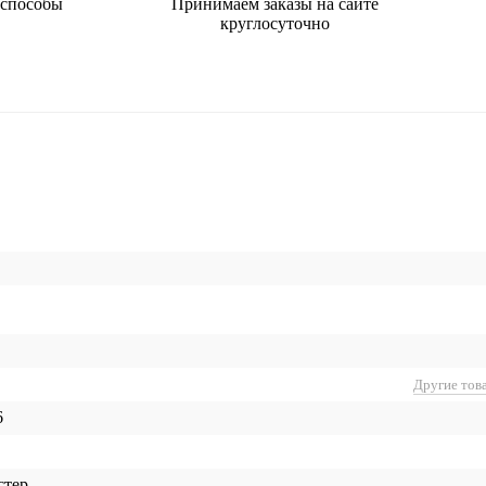
 способы
Принимаем заказы на сайте
круглосуточно
Другие тов
6
стер