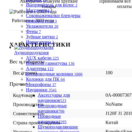
Аккуратно упакуем хрупкие
Принимаем все
Выпрямитель для волос
2
товары
оплаты
Массажеры
4
Соковыжималки блендеры
Работаем с 2003 года
измельчители
3
Увлажнители
20
Фены
7
Зубные щетки
2
Ирригаторы
2
ХАРАКТЕРИСТИКИ
Аудиопродукция
AUX кабели
225
Вес и габариты
Bluetooth гарнитуры
136
Адаптеры
122
100
Вес (грамм)
Беспроводные колонки
1066
Колонки для ПК
64
Прочие
Микрофоны
37
Наушники
3541
Аксессуары для
0А-00007307
Код товара
наушников
523
NoName
Производитель
Беспроводные
наушники
706
J120F J1 201
Совместимость
Проводные
наушники
2295
Китай
Страна происхождения
Шумоподавляющие
Коробка\Бли
Упаковка