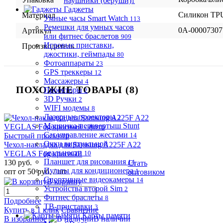
наушники (беруши)
1
Гаджеты
Силикон TP
Материал
Умные часы Smart Watch
113
Ремешки для умных часов
0А-00007307
Артикул
или фитнес браслетов
909
Игровые приставки,
Производитель
джостики, геймпады
80
Фотоаппараты
23
GPS треккеры
12
Массажеры
4
ПОХОЖИЕ ТОВАРЫ (8)
Проекторы
2
3D Ручки
2
WIFI модемы
8
Лазерные проекторы
2
Машинка-перевертыш Stunt
Car управление жестами
Быстрый просмотр
14
Очки виртуальной
Чехол-накладка для Samsung A225F A22
реальности
VEGLAS Fog красный
10
Планшет для рисования
130 руб.
14
Стать
Пульты для кондиционера
опт от 50 руб.
/ шт
1
оптовиком
Спортивные видеокамеры
14
В корзину
Устройства второй Sim
2
Фитнес браслеты
8
Подробнее
ТВ-приставки
3
Купить в 1 клик
Сравнение
Карты памяти
В избранное
В наличии