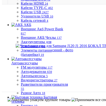
Кабели HDMI
24
Кабели TYPE-C
402
Кабели USB
2427
Удлинители USB
10
Кабель сетевой
4
АКБ
Внешние Акб Power Bank
817
Внешние АКБ Чехлы
137
Аккумуляторы для
телефонов
1590
Элементы питания
(батарейки)
19
Автоаксессуары
FM модуляторы
117
Автодержатели
659
Автопылесосы
5
Видеорегистраторы
27
Разветвители прикуривателя
55
Разное Авто
18
Бытовая
техника
Бритвы
10