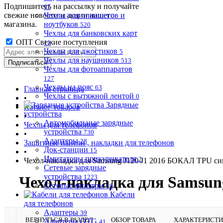
Подпишитесь на рассылку и получайте
97
свежие новости и акции нашего
Чехлы для планшетов и
магазина.
ноутбуков
520
Чехлы для банковских карт
ОПТ Свежие поступления
11
Чехлы для джостиков
5
Чехлы для наушников
513
Чехлы для фотоаппаратов
127
Чехлы на пояс
63
Главная страница
Чехлы с вытяжной лентой
0
•
Зарядные
Каталог товаров
устройства
•
Автомобильные зарядные
Чехлы для телефонов
устройства
730
•
Адаптеры
28
Защитные панели , накладки для телефонов
Док-станции
15
•
Имитаторы прикуривателя
2
Чехол-накладка для Samsung J120 J1 2016 БОКАЛ TPU с
Сетевые зарядные
устройства
Чехол-накладка для Samsun
1223
Сетевые фильтры
19
Кабели
для телефонов
Адаптеры
39
ВЕРНУТЬСЯ В РАЗДЕЛ
ОБЗОР ТОВАРА
ХАРАКТЕРИСТ
Адаптеры OTG
41