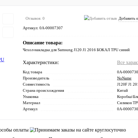
Отзывов: 0
Добавить 
Артикул:
0А-00007307
Описание товара:
Чехол-накладка для Samsung J120 J1 2016 БОКАЛ TPU синий
Характеристики:
Все хара
Код товара
0А-000073
Производитель
NoName
Совместимость
J120F J1 20
Страна происхождения
Китай
Упаковка
Коробка\Бл
Материал
Силикон T
Артикул
0А-000073