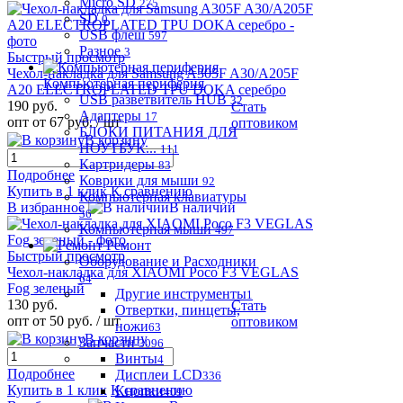
Micro SD
275
SD
0
USB флеш
597
Разное
3
Быстрый просмотр
Чехол-накладка для Samsung A305F A30/A205F
Компьютерная периферия
A20 ELECTROPLATED TPU DOKA серебро
USB разветвитель HUB
32
190 руб.
Стать
Адаптеры
17
опт от 67 руб.
/ шт
оптовиком
БЛОКИ ПИТАНИЯ ДЛЯ
В корзину
НОУТБУК...
111
Картридеры
83
Подробнее
Коврики для мыши
92
Купить в 1 клик
К сравнению
Компьютерная клавиатуры
В избранное
В наличии
36
Компьютерная мыши
497
Ремонт
Быстрый просмотр
Оборудование и Расходники
Чехол-накладка для XIAOMI Poco F3 VEGLAS
64
Fog зеленый
Другие инструменты
1
130 руб.
Стать
Отвертки, пинцеты,
опт от 50 руб.
/ шт
оптовиком
ножи
63
В корзину
Запчасти
3096
Винты
4
Подробнее
Дисплеи LCD
336
Купить в 1 клик
К сравнению
Кнопки
409