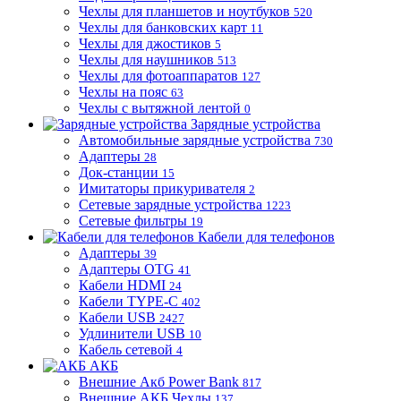
Чехлы для планшетов и ноутбуков
520
Чехлы для банковских карт
11
Чехлы для джостиков
5
Чехлы для наушников
513
Чехлы для фотоаппаратов
127
Чехлы на пояс
63
Чехлы с вытяжной лентой
0
Зарядные устройства
Автомобильные зарядные устройства
730
Адаптеры
28
Док-станции
15
Имитаторы прикуривателя
2
Сетевые зарядные устройства
1223
Сетевые фильтры
19
Кабели для телефонов
Адаптеры
39
Адаптеры OTG
41
Кабели HDMI
24
Кабели TYPE-C
402
Кабели USB
2427
Удлинители USB
10
Кабель сетевой
4
АКБ
Внешние Акб Power Bank
817
Внешние АКБ Чехлы
137