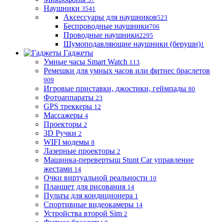
Наушники
3541
Аксессуары для наушников
523
Беспроводные наушники
706
Проводные наушники
2295
Шумоподавляющие наушники (беруши)
1
Гаджеты
Умные часы Smart Watch
113
Ремешки для умных часов или фитнес браслетов
909
Игровые приставки, джостики, геймпады
80
Фотоаппараты
23
GPS треккеры
12
Массажеры
4
Проекторы
2
3D Ручки
2
WIFI модемы
8
Лазерные проекторы
2
Машинка-перевертыш Stunt Car управление
жестами
14
Очки виртуальной реальности
10
Планшет для рисования
14
Пульты для кондиционера
1
Спортивные видеокамеры
14
Устройства второй Sim
2