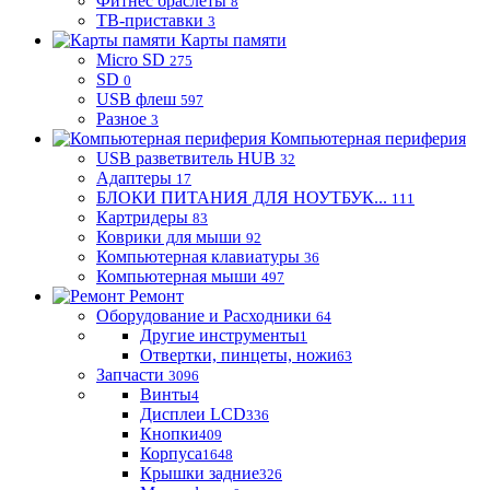
Фитнес браслеты
8
ТВ-приставки
3
Карты памяти
Micro SD
275
SD
0
USB флеш
597
Разное
3
Компьютерная периферия
USB разветвитель HUB
32
Адаптеры
17
БЛОКИ ПИТАНИЯ ДЛЯ НОУТБУК...
111
Картридеры
83
Коврики для мыши
92
Компьютерная клавиатуры
36
Компьютерная мыши
497
Ремонт
Оборудование и Расходники
64
Другие инструменты
1
Отвертки, пинцеты, ножи
63
Запчасти
3096
Винты
4
Дисплеи LCD
336
Кнопки
409
Корпуса
1648
Крышки задние
326