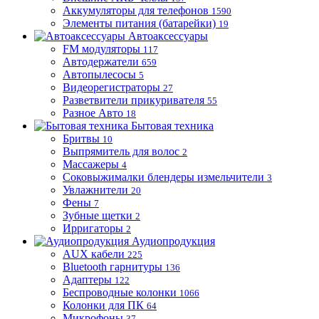
Аккумуляторы для телефонов
1590
Элементы питания (батарейки)
19
Автоаксессуары
FM модуляторы
117
Автодержатели
659
Автопылесосы
5
Видеорегистраторы
27
Разветвители прикуривателя
55
Разное Авто
18
Бытовая техника
Бритвы
10
Выпрямитель для волос
2
Массажеры
4
Соковыжималки блендеры измельчители
3
Увлажнители
20
Фены
7
Зубные щетки
2
Ирригаторы
2
Аудиопродукция
AUX кабели
225
Bluetooth гарнитуры
136
Адаптеры
122
Беспроводные колонки
1066
Колонки для ПК
64
Микрофоны
37