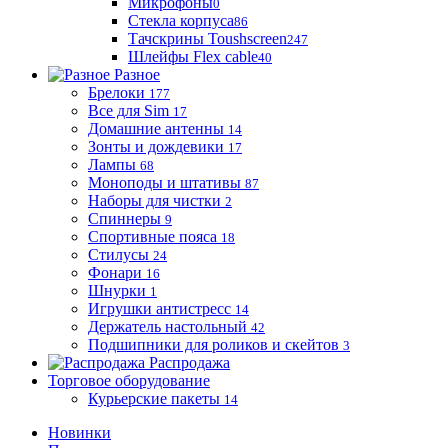
Микрофоны
0
Стекла корпуса
86
Тачскрины Toushscreen
247
Шлейфы Flex cable
40
Разное
Брелоки
177
Все для Sim
17
Домашние антенны
14
Зонты и дождевики
17
Лампы
68
Моноподы и штативы
87
Наборы для чистки
2
Спиннеры
9
Спортивные пояса
18
Стилусы
24
Фонари
16
Шнурки
1
Игрушки антистресс
14
Держатель настольный
42
Подшипники для роликов и скейтов
3
Распродажа
Торговое оборудование
Курьерские пакеты
14
Новинки