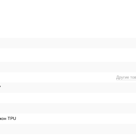
Другие то
7
кон TPU