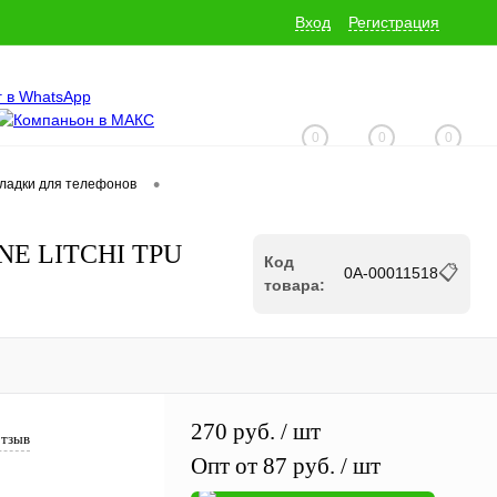
Вход
Регистрация
0
0
0
•
кладки для телефонов
+7 (928) 229-06-32
LINE LITCHI TPU
Код
📋
0А-00011518
товара:
270 руб.
/ шт
отзыв
Опт от 87 руб.
/ шт