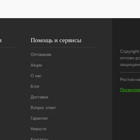
В
наличии
я
Помощь и сервисы
Copyright
Оптовикам
оптово-р
защищен
Акции
О нас
Ростов-на
Блог
Посмотре
Доставка
Вопрос ответ
Гарантия
Новости
Контакты