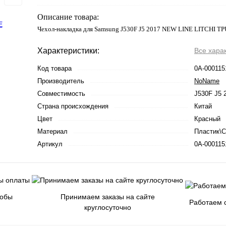
Описание товара:
Чехол-накладка для Samsung J530F J5 2017 NEW LINE LITCHI TP
Характеристики:
Все хара
Код товара
0А-000115
Производитель
NoName
Совместимость
J530F J5 
Страна происхождения
Китай
Цвет
Красный
Материал
Пластик\
Артикул
0А-000115
собы
Принимаем заказы на сайте
Работаем с
круглосуточно