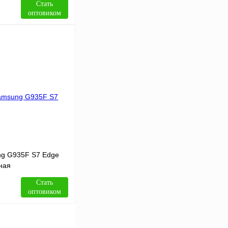
Стать
оптовиком
В корзину
Сравнение
В
аличии
ng G935F S7 Edge
ная
Стать
оптовиком