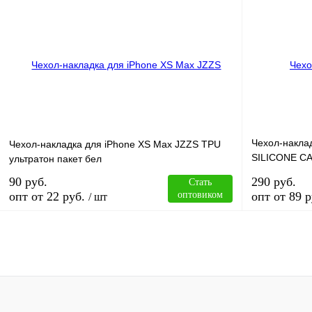
В корзину
Купить в 1 клик
Сравнение
Купить в 1 к
В избранное
В
В избранное
наличии
Чехол-накла
Чехол-накладка для iPhone XS Max JZZS TPU
SILICONE CA
ультратон пакет бел
голубой (5)
90 руб.
290 руб.
Стать
опт от 22 руб.
оптовиком
опт от 89 р
/ шт
В корзину
Купить в 1 клик
Сравнение
Купить в 1 к