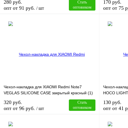
280 руб.
170 руб.
Стать
опт от 91 руб.
оптовиком
опт от 75 р
/ шт
В корзину
Купить в 1 клик
Сравнение
Купить в 1 к
В избранное
В
В избранное
наличии
Чехол-накладка для XIAOMI Redmi Note7
Чехол-накла
VEGLAS SILICONE CASE закрытый красный (1)
HOCO LIGHT
320 руб.
130 руб.
Стать
опт от 96 руб.
оптовиком
опт от 41 р
/ шт