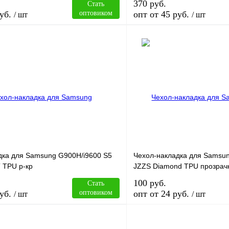
370 руб.
Стать
уб.
оптовиком
опт от 45 руб.
/ шт
/ шт
В корзину
лик
Сравнение
Купить в 1 клик
В
В избранное
наличии
н
дка для Samsung G900H/i9600 S5
Чехол-накладка для Samsu
 TPU р-кр
JZZS Diamond TPU прозрач
100 руб.
Стать
уб.
оптовиком
опт от 24 руб.
/ шт
/ шт