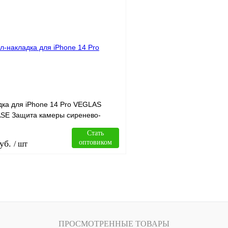
В корзину
лик
Сравнение
Купить в 1 клик
В
В избранное
наличии
н
дка для iPhone 14 Pro VEGLAS
SE Защита камеры сиренево-
Стать
уб.
оптовиком
/ шт
В корзину
лик
Сравнение
ПРОСМОТРЕННЫЕ ТОВАРЫ