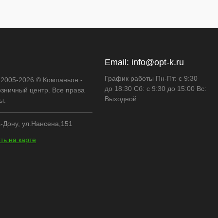
Email:
info@opt-k.ru
График работы Пн-Пт: с 9:30
 2005-2026 © Компаньон -
до 18:30 Сб: с 9:30 до 15:00 Вс:
озничный центр. Все права
Выходной
ы.
-Дону, ул.Нансена,151
ть на карте