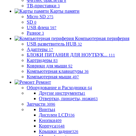
Фитнес браслеты
8
ТВ-приставки
3
Карты памяти
Micro SD
275
SD
0
USB флеш
597
Разное
3
Компьютерная периферия
USB разветвитель HUB
32
Адаптеры
17
БЛОКИ ПИТАНИЯ ДЛЯ НОУТБУК...
111
Картридеры
83
Коврики для мыши
92
Компьютерная клавиатуры
36
Компьютерная мыши
497
Ремонт
Оборудование и Расходники
64
Другие инструменты
1
Отвертки, пинцеты, ножи
63
Запчасти
3096
Винты
4
Дисплеи LCD
336
Кнопки
409
Корпуса
1648
Крышки задние
326