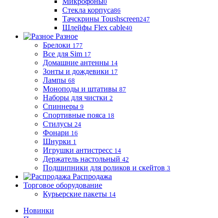
Микрофоны
0
Стекла корпуса
86
Тачскрины Toushscreen
247
Шлейфы Flex cable
40
Разное
Брелоки
177
Все для Sim
17
Домашние антенны
14
Зонты и дождевики
17
Лампы
68
Моноподы и штативы
87
Наборы для чистки
2
Спиннеры
9
Спортивные пояса
18
Стилусы
24
Фонари
16
Шнурки
1
Игрушки антистресс
14
Держатель настольный
42
Подшипники для роликов и скейтов
3
Распродажа
Торговое оборудование
Курьерские пакеты
14
Новинки