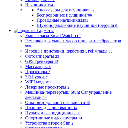
Наушники
3541
Аксессуары для наушников
523
Беспроводные наушники
706
Проводные наушники
2295
Шумоподавляющие наушники (беруши)
1
Гаджеты
Умные часы Smart Watch
113
Ремешки для умных часов или фитнес браслетов
909
Игровые приставки, джостики, геймпады
80
Фотоаппараты
23
GPS треккеры
12
Массажеры
4
Проекторы
2
3D Ручки
2
WIFI модемы
8
Лазерные проекторы
2
Машинка-перевертыш Stunt Car управление
жестами
14
Очки виртуальной реальности
10
Планшет для рисования
14
Пульты для кондиционера
1
Спортивные видеокамеры
14
Устройства второй Sim
2