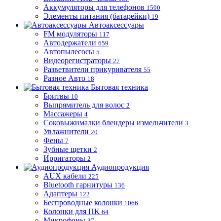
Аккумуляторы для телефонов
1590
Элементы питания (батарейки)
19
Автоаксессуары
FM модуляторы
117
Автодержатели
659
Автопылесосы
5
Видеорегистраторы
27
Разветвители прикуривателя
55
Разное Авто
18
Бытовая техника
Бритвы
10
Выпрямитель для волос
2
Массажеры
4
Соковыжималки блендеры измельчители
3
Увлажнители
20
Фены
7
Зубные щетки
2
Ирригаторы
2
Аудиопродукция
AUX кабели
225
Bluetooth гарнитуры
136
Адаптеры
122
Беспроводные колонки
1066
Колонки для ПК
64
Микрофоны
37