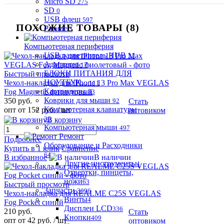
Micro SD
275
SD
0
USB флеш
597
ПОХОЖИЕ ТОВАРЫ (8)
Разное
3
Компьютерная периферия
USB разветвитель HUB
32
Адаптеры
17
БЛОКИ ПИТАНИЯ ДЛЯ
Быстрый просмотр
НОУТБУК...
Чехол-накладка для iPhone 13 Pro Max VEGLAS
111
Картридеры
Fog Magnetic фиолетовый
83
Коврики для мыши
350 руб.
92
Стать
Компьютерная клавиатуры
опт от 152 руб.
/ шт
оптовиком
36
В корзину
Компьютерная мыши
497
Ремонт
Подробнее
Оборудование и Расходники
Купить в 1 клик
Сравнение
64
В избранное
В наличии
Другие инструменты
1
Отвертки, пинцеты,
ножи
63
Быстрый просмотр
Запчасти
3096
Чехол-накладка для REALME C25S VEGLAS
Винты
4
Fog Pocket синий
Дисплеи LCD
336
210 руб.
Стать
Кнопки
409
опт от 42 руб.
/ шт
оптовиком