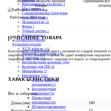
Аккуратно упакуем хрупкие
Принимаем все
Выпрямитель для волос
2
товары
оплаты
Массажеры
4
Соковыжималки блендеры
Работаем с 2003 года
измельчители
3
Увлажнители
20
Фены
7
Зубные щетки
2
Ирригаторы
2
ОПИСАНИЕ ТОВАРА
Аудиопродукция
AUX кабели
225
Классический силиконовый чехол с шелковисто-гладкой внешней по
Bluetooth гарнитуры
136
смартфона и его боковые стороны, он дарит комфортные ощущения 
Адаптеры
122
смартфона, при этом надёжно защищая его корпус от повреждений.
Беспроводные колонки
1066
Колонки для ПК
64
Микрофоны
37
Наушники
3541
ХАРАКТЕРИСТИКИ
Аксессуары для
наушников
523
Беспроводные
Вес и габариты
наушники
706
Проводные
наушники
2295
180
Длина (мм)
Шумоподавляющие
15
Высота (мм)