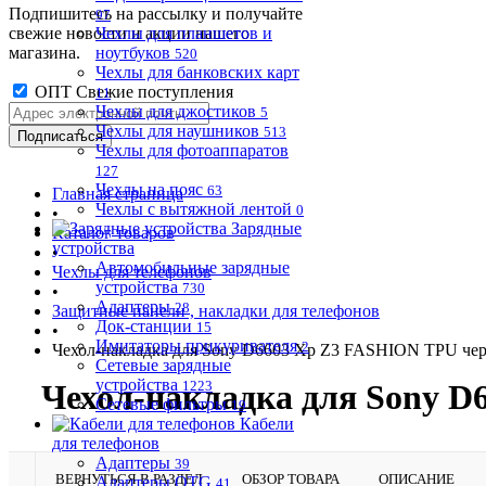
Подпишитесь на рассылку и получайте
97
свежие новости и акции нашего
Чехлы для планшетов и
магазина.
ноутбуков
520
Чехлы для банковских карт
ОПТ Свежие поступления
11
Чехлы для джостиков
5
Чехлы для наушников
513
Чехлы для фотоаппаратов
127
Чехлы на пояс
63
Главная страница
Чехлы с вытяжной лентой
0
•
Зарядные
Каталог товаров
устройства
•
Автомобильные зарядные
Чехлы для телефонов
устройства
730
•
Адаптеры
28
Защитные панели , накладки для телефонов
Док-станции
15
•
Имитаторы прикуривателя
2
Чехол-накладка для Sony D6603 Xp Z3 FASHION TPU че
Сетевые зарядные
устройства
Чехол-накладка для Sony 
1223
Сетевые фильтры
19
Кабели
для телефонов
Адаптеры
39
ВЕРНУТЬСЯ В РАЗДЕЛ
ОБЗОР ТОВАРА
ОПИСАНИЕ
Адаптеры OTG
41