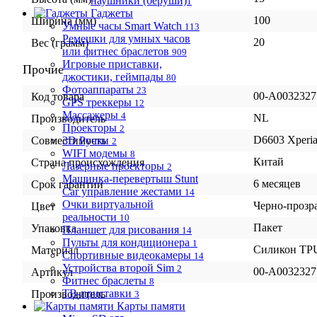
наушники (беруши)
1
Гаджеты
100
Ширина (мм)
Умные часы Smart Watch
113
Ремешки для умных часов
20
Вес (грамм)
или фитнес браслетов
909
Игровые приставки,
Прочие
джостики, геймпады
80
Фотоаппараты
23
00-А0032327
Код товара
GPS треккеры
12
Массажеры
4
NL
Производитель
Проекторы
2
D6603 Xperi
3D Ручки
Совместимость
2
WIFI модемы
8
Китай
Страна происхождения
Лазерные проекторы
2
Машинка-перевертыш Stunt
6 месяцев
Срок гарантии
Car управление жестами
14
Очки виртуальной
Черно-прозр
Цвет
реальности
10
Пакет
Упаковка
Планшет для рисования
14
Пульты для кондиционера
1
Силикон TP
Материал
Спортивные видеокамеры
14
Устройства второй Sim
2
00-А0032327
Артикул
Фитнес браслеты
8
ТВ-приставки
Производитель
3
Карты памяти