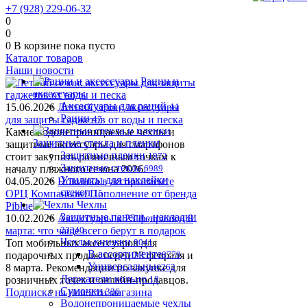
+7 (928) 229-06-32
0
0
0
В корзине
пока пусто
Каталог товаров
Наши новости
Рации и
аксессуары
Аксессуары для раций
15.06.2026
Летний сезон: аксессуары
44
Рации
для защиты гаджетов от воды и песка
47
Какие водонепроницаемые чехлы и
Защитные стекла и пленки
защитные аксессуары для смартфонов
Защитные пленки
стоит закупить розничным точкам к
1972
Защитные стекла
началу пляжного сезона 2026.
6989
Утилиты для наклейки
04.05.2026
Новинка в ассортименте
стекол
OРЦ Компаньон! Пополнение от бренда
15
Чехлы
Piblue
Защитные панели , накладки
10.02.2026
Аксессуары к 23 февраля и 8
марта: что чаще всего берут в подарок
23340
Чехлы-книжки
Топ мобильных аксессуаров для
9041
В ассортименте
подарочных продаж перед 23 февраля и
8779
Универсальные
8 марта. Рекомендации по закупке для
262
Держатели кольцо
розничных точек и онлайн-продавцов.
18
Сумочки
Подписка на новости магазина
336
Водонепроницаемые чехлы