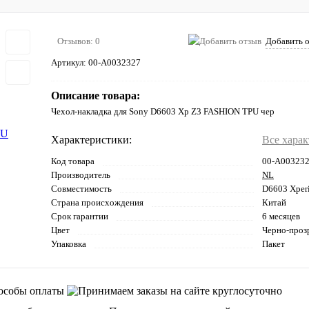
Отзывов: 0
Добавить 
Артикул:
00-А0032327
Описание товара:
Чехол-накладка для Sony D6603 Xp Z3 FASHION TPU чер
Характеристики:
Все хара
Код товара
00-А00323
Производитель
NL
Совместимость
D6603 Xper
Страна происхождения
Китай
Срок гарантии
6 месяцев
Цвет
Черно-проз
Упаковка
Пакет