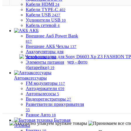
Кабели HDMI
24
Кабели TYPE-C
402
Кабели USB
2427
Удлинители USB
10
Кабель сетевой
4
АКБ
Внешние Акб Power Bank
817
Внешние АКБ Чехлы
137
Аккумуляторы для
телефонов
1590
Элементы питания
(батарейки)
19
Автоаксессуары
FM модуляторы
117
Автодержатели
659
Автопылесосы
5
Видеорегистраторы
27
Разветвители прикуривателя
55
Разное Авто
18
Бытовая
техника
Бритвы
10