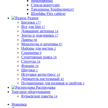
Микрофоны
0
Стекла корпуса
86
Тачскрины Toushscreen
247
Шлейфы Flex cable
40
Разное
Брелоки
177
Все для Sim
17
Домашние антенны
14
Зонты и дождевики
17
Лампы
68
Моноподы и штативы
87
Наборы для чистки
2
Спиннеры
9
Спортивные пояса
18
Стилусы
24
Фонари
16
Шнурки
1
Игрушки антистресс
14
Держатель настольный
42
Подшипники для роликов и скейтов
3
Распродажа
Торговое оборудование
Курьерские пакеты
14
Новинки