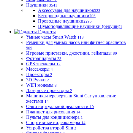
Наушники
3541
Аксессуары для наушников
523
Беспроводные наушники
706
Проводные наушники
2295
Шумоподавляющие наушники (беруши)
1
Гаджеты
Умные часы Smart Watch
113
Ремешки для умных часов или фитнес браслетов
909
Игровые приставки, джостики, геймпады
80
Фотоаппараты
23
GPS треккеры
12
Массажеры
4
Проекторы
2
3D Ручки
2
WIFI модемы
8
Лазерные проекторы
2
Машинка-перевертыш Stunt Car управление
жестами
14
Очки виртуальной реальности
10
Планшет для рисования
14
Пульты для кондиционера
1
Спортивные видеокамеры
14
Устройства второй Sim
2