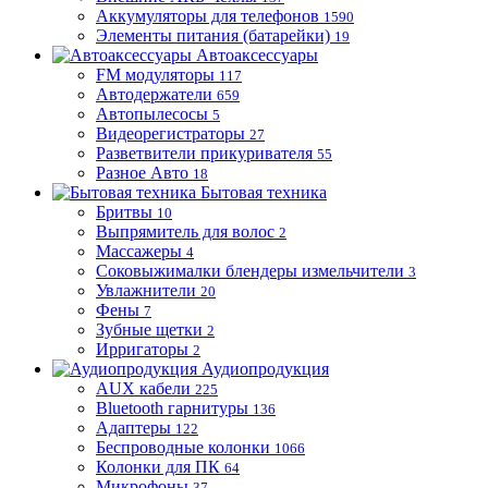
Аккумуляторы для телефонов
1590
Элементы питания (батарейки)
19
Автоаксессуары
FM модуляторы
117
Автодержатели
659
Автопылесосы
5
Видеорегистраторы
27
Разветвители прикуривателя
55
Разное Авто
18
Бытовая техника
Бритвы
10
Выпрямитель для волос
2
Массажеры
4
Соковыжималки блендеры измельчители
3
Увлажнители
20
Фены
7
Зубные щетки
2
Ирригаторы
2
Аудиопродукция
AUX кабели
225
Bluetooth гарнитуры
136
Адаптеры
122
Беспроводные колонки
1066
Колонки для ПК
64
Микрофоны
37