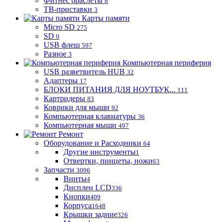
Фитнес браслеты
8
ТВ-приставки
3
Карты памяти
Micro SD
275
SD
0
USB флеш
597
Разное
3
Компьютерная периферия
USB разветвитель HUB
32
Адаптеры
17
БЛОКИ ПИТАНИЯ ДЛЯ НОУТБУК...
111
Картридеры
83
Коврики для мыши
92
Компьютерная клавиатуры
36
Компьютерная мыши
497
Ремонт
Оборудование и Расходники
64
Другие инструменты
1
Отвертки, пинцеты, ножи
63
Запчасти
3096
Винты
4
Дисплеи LCD
336
Кнопки
409
Корпуса
1648
Крышки задние
326