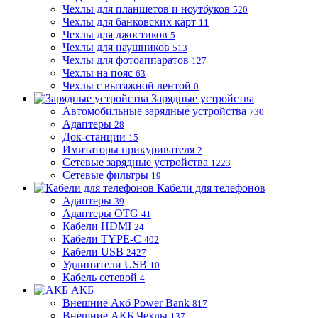
Чехлы для планшетов и ноутбуков
520
Чехлы для банковских карт
11
Чехлы для джостиков
5
Чехлы для наушников
513
Чехлы для фотоаппаратов
127
Чехлы на пояс
63
Чехлы с вытяжной лентой
0
Зарядные устройства
Автомобильные зарядные устройства
730
Адаптеры
28
Док-станции
15
Имитаторы прикуривателя
2
Сетевые зарядные устройства
1223
Сетевые фильтры
19
Кабели для телефонов
Адаптеры
39
Адаптеры OTG
41
Кабели HDMI
24
Кабели TYPE-C
402
Кабели USB
2427
Удлинители USB
10
Кабель сетевой
4
АКБ
Внешние Акб Power Bank
817
Внешние АКБ Чехлы
137