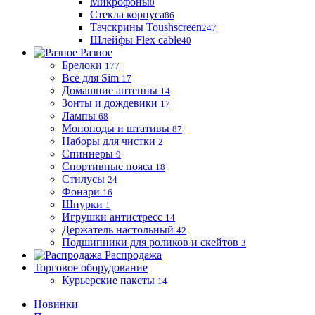
Микрофоны
0
Стекла корпуса
86
Тачскрины Toushscreen
247
Шлейфы Flex cable
40
Разное
Брелоки
177
Все для Sim
17
Домашние антенны
14
Зонты и дождевики
17
Лампы
68
Моноподы и штативы
87
Наборы для чистки
2
Спиннеры
9
Спортивные пояса
18
Стилусы
24
Фонари
16
Шнурки
1
Игрушки антистресс
14
Держатель настольный
42
Подшипники для роликов и скейтов
3
Распродажа
Торговое оборудование
Курьерские пакеты
14
Новинки