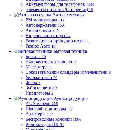
Аккумуляторы для телефонов
1590
Элементы питания (батарейки)
19
Автоаксессуары
FM модуляторы
117
Автодержатели
659
Автопылесосы
5
Видеорегистраторы
27
Разветвители прикуривателя
55
Разное Авто
18
Бытовая техника
Бритвы
10
Выпрямитель для волос
2
Массажеры
4
Соковыжималки блендеры измельчители
3
Увлажнители
20
Фены
7
Зубные щетки
2
Ирригаторы
2
Аудиопродукция
AUX кабели
225
Bluetooth гарнитуры
136
Адаптеры
122
Беспроводные колонки
1066
Колонки для ПК
64
Микрофоны
37