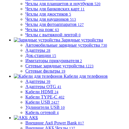
Чехлы для планшетов и ноутбуков
520
Чехлы для банковских карт
11
Чехлы для джостиков
5
Чехлы для наушников
513
Чехлы для фотоаппаратов
127
Чехлы на пояс
63
Чехлы с вытяжной лентой
0
Зарядные устройства
Автомобильные зарядные устройства
730
Адаптеры
28
Док-станции
15
Имитаторы прикуривателя
2
Сетевые зарядные устройства
1223
Сетевые фильтры
19
Кабели для телефонов
Адаптеры
39
Адаптеры OTG
41
Кабели HDMI
24
Кабели TYPE-C
402
Кабели USB
2427
Удлинители USB
10
Кабель сетевой
4
АКБ
Внешние Акб Power Bank
817
Внешние АКБ Чехлы
137