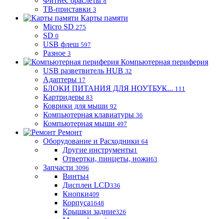
Фитнес браслеты
8
ТВ-приставки
3
Карты памяти
Micro SD
275
SD
0
USB флеш
597
Разное
3
Компьютерная периферия
USB разветвитель HUB
32
Адаптеры
17
БЛОКИ ПИТАНИЯ ДЛЯ НОУТБУК...
111
Картридеры
83
Коврики для мыши
92
Компьютерная клавиатуры
36
Компьютерная мыши
497
Ремонт
Оборудование и Расходники
64
Другие инструменты
1
Отвертки, пинцеты, ножи
63
Запчасти
3096
Винты
4
Дисплеи LCD
336
Кнопки
409
Корпуса
1648
Крышки задние
326