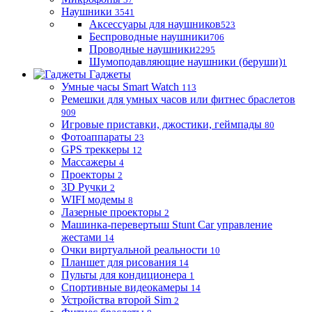
Наушники
3541
Аксессуары для наушников
523
Беспроводные наушники
706
Проводные наушники
2295
Шумоподавляющие наушники (беруши)
1
Гаджеты
Умные часы Smart Watch
113
Ремешки для умных часов или фитнес браслетов
909
Игровые приставки, джостики, геймпады
80
Фотоаппараты
23
GPS треккеры
12
Массажеры
4
Проекторы
2
3D Ручки
2
WIFI модемы
8
Лазерные проекторы
2
Машинка-перевертыш Stunt Car управление
жестами
14
Очки виртуальной реальности
10
Планшет для рисования
14
Пульты для кондиционера
1
Спортивные видеокамеры
14
Устройства второй Sim
2