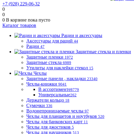
+7 (928) 229-06-32
0
0
0
В корзине
пока пусто
Каталог товаров
Рации и аксессуары
Аксессуары для раций
44
Рации
47
Защитные стекла и пленки
Защитные пленки
1972
Защитные стекла
6989
Утилиты для наклейки стекол
15
Чехлы
Защитные панели , накладки
23340
Чехлы-книжки
9041
В ассортименте
8779
Универсальные
262
Держатели кольцо
18
Сумочки
336
Водонепроницаемые чехлы
97
Чехлы для планшетов и ноутбуков
520
Чехлы для банковских карт
11
Чехлы для джостиков
5
Чехлы для наушников
513