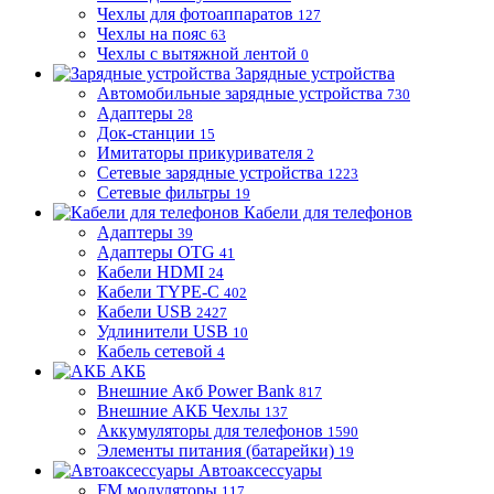
Чехлы для фотоаппаратов
127
Чехлы на пояс
63
Чехлы с вытяжной лентой
0
Зарядные устройства
Автомобильные зарядные устройства
730
Адаптеры
28
Док-станции
15
Имитаторы прикуривателя
2
Сетевые зарядные устройства
1223
Сетевые фильтры
19
Кабели для телефонов
Адаптеры
39
Адаптеры OTG
41
Кабели HDMI
24
Кабели TYPE-C
402
Кабели USB
2427
Удлинители USB
10
Кабель сетевой
4
АКБ
Внешние Акб Power Bank
817
Внешние АКБ Чехлы
137
Аккумуляторы для телефонов
1590
Элементы питания (батарейки)
19
Автоаксессуары
FM модуляторы
117