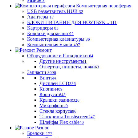
Разное
3
Компьютерная периферия
USB разветвитель HUB
32
Адаптеры
17
БЛОКИ ПИТАНИЯ ДЛЯ НОУТБУК...
111
Картридеры
83
Коврики для мыши
92
Компьютерная клавиатуры
36
Компьютерная мыши
497
Ремонт
Оборудование и Расходники
64
Другие инструменты
1
Отвертки, пинцеты, ножи
63
Запчасти
3096
Винты
4
Дисплеи LCD
336
Кнопки
409
Корпуса
1648
Крышки задние
326
Микрофоны
0
Стекла корпуса
86
Тачскрины Toushscreen
247
Шлейфы Flex cable
40
Разное
Брелоки
177