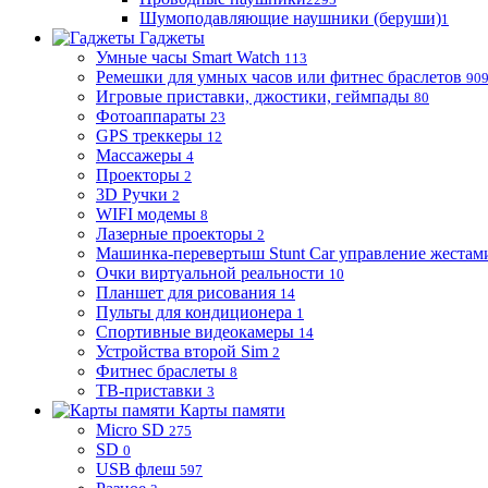
Шумоподавляющие наушники (беруши)
1
Гаджеты
Умные часы Smart Watch
113
Ремешки для умных часов или фитнес браслетов
90
Игровые приставки, джостики, геймпады
80
Фотоаппараты
23
GPS треккеры
12
Массажеры
4
Проекторы
2
3D Ручки
2
WIFI модемы
8
Лазерные проекторы
2
Машинка-перевертыш Stunt Car управление жестам
Очки виртуальной реальности
10
Планшет для рисования
14
Пульты для кондиционера
1
Спортивные видеокамеры
14
Устройства второй Sim
2
Фитнес браслеты
8
ТВ-приставки
3
Карты памяти
Micro SD
275
SD
0
USB флеш
597