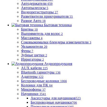
Автодержатели
659
Автопылесосы
5
Видеорегистраторы
27
Разветвители прикуривателя
55
Разное Авто
18
Бытовая техника
Бритвы
10
Выпрямитель для волос
2
Массажеры
4
Соковыжималки блендеры измельчители
3
Увлажнители
20
Фены
7
Зубные щетки
2
Ирригаторы
2
Аудиопродукция
AUX кабели
225
Bluetooth гарнитуры
136
Адаптеры
122
Беспроводные колонки
1066
Колонки для ПК
64
Микрофоны
37
Наушники
3541
Аксессуары для наушников
523
Беспроводные наушники
706
Проводные наушники
2295