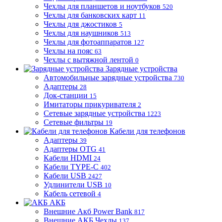
Чехлы для планшетов и ноутбуков
520
Чехлы для банковских карт
11
Чехлы для джостиков
5
Чехлы для наушников
513
Чехлы для фотоаппаратов
127
Чехлы на пояс
63
Чехлы с вытяжной лентой
0
Зарядные устройства
Автомобильные зарядные устройства
730
Адаптеры
28
Док-станции
15
Имитаторы прикуривателя
2
Сетевые зарядные устройства
1223
Сетевые фильтры
19
Кабели для телефонов
Адаптеры
39
Адаптеры OTG
41
Кабели HDMI
24
Кабели TYPE-C
402
Кабели USB
2427
Удлинители USB
10
Кабель сетевой
4
АКБ
Внешние Акб Power Bank
817
Внешние АКБ Чехлы
137