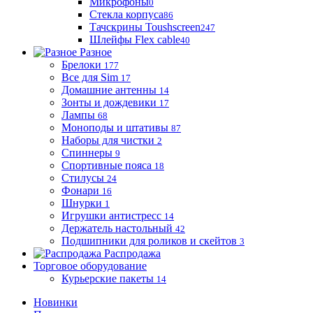
Микрофоны
0
Стекла корпуса
86
Тачскрины Toushscreen
247
Шлейфы Flex cable
40
Разное
Брелоки
177
Все для Sim
17
Домашние антенны
14
Зонты и дождевики
17
Лампы
68
Моноподы и штативы
87
Наборы для чистки
2
Спиннеры
9
Спортивные пояса
18
Стилусы
24
Фонари
16
Шнурки
1
Игрушки антистресс
14
Держатель настольный
42
Подшипники для роликов и скейтов
3
Распродажа
Торговое оборудование
Курьерские пакеты
14
Новинки