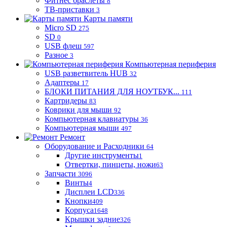
Фитнес браслеты
8
ТВ-приставки
3
Карты памяти
Micro SD
275
SD
0
USB флеш
597
Разное
3
Компьютерная периферия
USB разветвитель HUB
32
Адаптеры
17
БЛОКИ ПИТАНИЯ ДЛЯ НОУТБУК...
111
Картридеры
83
Коврики для мыши
92
Компьютерная клавиатуры
36
Компьютерная мыши
497
Ремонт
Оборудование и Расходники
64
Другие инструменты
1
Отвертки, пинцеты, ножи
63
Запчасти
3096
Винты
4
Дисплеи LCD
336
Кнопки
409
Корпуса
1648
Крышки задние
326