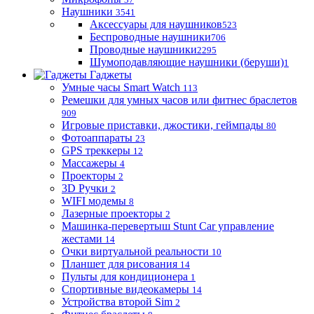
Наушники
3541
Аксессуары для наушников
523
Беспроводные наушники
706
Проводные наушники
2295
Шумоподавляющие наушники (беруши)
1
Гаджеты
Умные часы Smart Watch
113
Ремешки для умных часов или фитнес браслетов
909
Игровые приставки, джостики, геймпады
80
Фотоаппараты
23
GPS треккеры
12
Массажеры
4
Проекторы
2
3D Ручки
2
WIFI модемы
8
Лазерные проекторы
2
Машинка-перевертыш Stunt Car управление
жестами
14
Очки виртуальной реальности
10
Планшет для рисования
14
Пульты для кондиционера
1
Спортивные видеокамеры
14
Устройства второй Sim
2