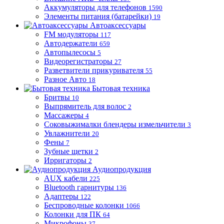
Аккумуляторы для телефонов
1590
Элементы питания (батарейки)
19
Автоаксессуары
FM модуляторы
117
Автодержатели
659
Автопылесосы
5
Видеорегистраторы
27
Разветвители прикуривателя
55
Разное Авто
18
Бытовая техника
Бритвы
10
Выпрямитель для волос
2
Массажеры
4
Соковыжималки блендеры измельчители
3
Увлажнители
20
Фены
7
Зубные щетки
2
Ирригаторы
2
Аудиопродукция
AUX кабели
225
Bluetooth гарнитуры
136
Адаптеры
122
Беспроводные колонки
1066
Колонки для ПК
64
Микрофоны
37