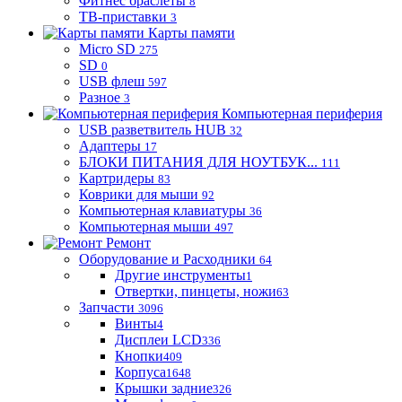
Фитнес браслеты
8
ТВ-приставки
3
Карты памяти
Micro SD
275
SD
0
USB флеш
597
Разное
3
Компьютерная периферия
USB разветвитель HUB
32
Адаптеры
17
БЛОКИ ПИТАНИЯ ДЛЯ НОУТБУК...
111
Картридеры
83
Коврики для мыши
92
Компьютерная клавиатуры
36
Компьютерная мыши
497
Ремонт
Оборудование и Расходники
64
Другие инструменты
1
Отвертки, пинцеты, ножи
63
Запчасти
3096
Винты
4
Дисплеи LCD
336
Кнопки
409
Корпуса
1648
Крышки задние
326