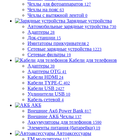
Чехлы для фотоаппаратов
127
Чехлы на пояс
63
Чехлы с вытяжной лентой
0
Зарядные устройства
Автомобильные зарядные устройства
730
Адаптеры
28
Док-станции
15
Имитаторы прикуривателя
2
Сетевые зарядные устройства
1223
Сетевые фильтры
19
Кабели для телефонов
Адаптеры
39
Адаптеры OTG
41
Кабели HDMI
24
Кабели TYPE-C
402
Кабели USB
2427
Удлинители USB
10
Кабель сетевой
4
АКБ
Внешние Акб Power Bank
817
Внешние АКБ Чехлы
137
Аккумуляторы для телефонов
1590
Элементы питания (батарейки)
19
Автоаксессуары
FM модуляторы
117