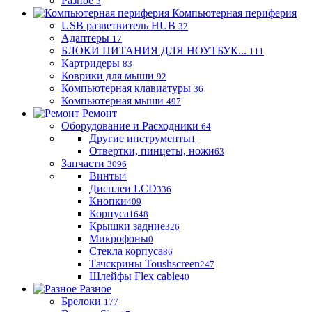
Разное
3
Компьютерная периферия
USB разветвитель HUB
32
Адаптеры
17
БЛОКИ ПИТАНИЯ ДЛЯ НОУТБУК...
111
Картридеры
83
Коврики для мыши
92
Компьютерная клавиатуры
36
Компьютерная мыши
497
Ремонт
Оборудование и Расходники
64
Другие инструменты
1
Отвертки, пинцеты, ножи
63
Запчасти
3096
Винты
4
Дисплеи LCD
336
Кнопки
409
Корпуса
1648
Крышки задние
326
Микрофоны
0
Стекла корпуса
86
Тачскрины Toushscreen
247
Шлейфы Flex cable
40
Разное
Брелоки
177