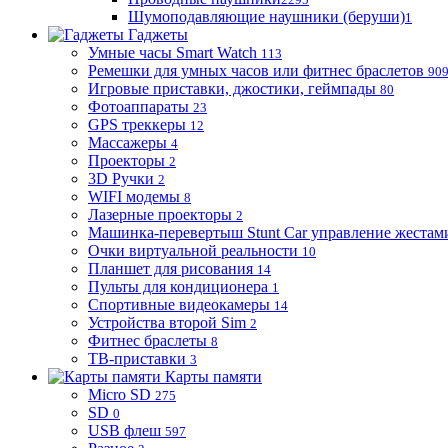
Шумоподавляющие наушники (беруши)
1
Гаджеты
Умные часы Smart Watch
113
Ремешки для умных часов или фитнес браслетов
90
Игровые приставки, джостики, геймпады
80
Фотоаппараты
23
GPS треккеры
12
Массажеры
4
Проекторы
2
3D Ручки
2
WIFI модемы
8
Лазерные проекторы
2
Машинка-перевертыш Stunt Car управление жестам
Очки виртуальной реальности
10
Планшет для рисования
14
Пульты для кондиционера
1
Спортивные видеокамеры
14
Устройства второй Sim
2
Фитнес браслеты
8
ТВ-приставки
3
Карты памяти
Micro SD
275
SD
0
USB флеш
597