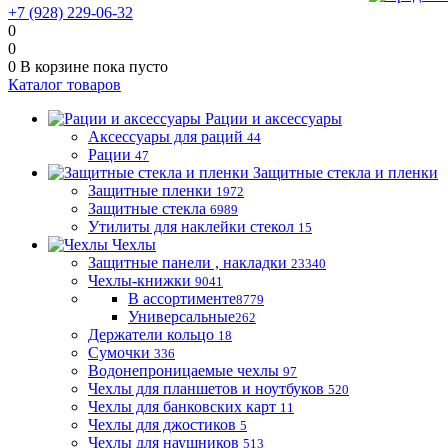
+7 (928) 229-06-32
0
0
0
В корзине
пока пусто
Каталог товаров
Рации и аксессуары
Аксессуары для раций
44
Рации
47
Защитные стекла и пленки
Защитные пленки
1972
Защитные стекла
6989
Утилиты для наклейки стекол
15
Чехлы
Защитные панели , накладки
23340
Чехлы-книжки
9041
В ассортименте
8779
Универсальные
262
Держатели кольцо
18
Сумочки
336
Водонепроницаемые чехлы
97
Чехлы для планшетов и ноутбуков
520
Чехлы для банковских карт
11
Чехлы для джостиков
5
Чехлы для наушников
513