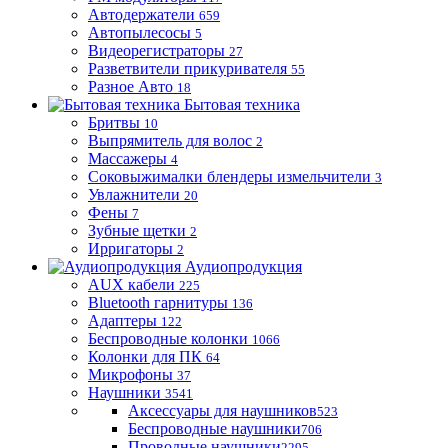
Автодержатели
659
Автопылесосы
5
Видеорегистраторы
27
Разветвители прикуривателя
55
Разное Авто
18
Бытовая техника
Бритвы
10
Выпрямитель для волос
2
Массажеры
4
Соковыжималки блендеры измельчители
3
Увлажнители
20
Фены
7
Зубные щетки
2
Ирригаторы
2
Аудиопродукция
AUX кабели
225
Bluetooth гарнитуры
136
Адаптеры
122
Беспроводные колонки
1066
Колонки для ПК
64
Микрофоны
37
Наушники
3541
Аксессуары для наушников
523
Беспроводные наушники
706
Проводные наушники
2295