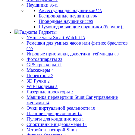
Наушники
3541
Аксессуары для наушников
523
Беспроводные наушники
706
Проводные наушники
2295
Шумоподавляющие наушники (беруши)
1
Гаджеты
Умные часы Smart Watch
113
Ремешки для умных часов или фитнес браслетов
909
Игровые приставки, джостики, геймпады
80
Фотоаппараты
23
GPS треккеры
12
Массажеры
4
Проекторы
2
3D Ручки
2
WIFI модемы
8
Лазерные проекторы
2
Машинка-перевертыш Stunt Car управление
жестами
14
Очки виртуальной реальности
10
Планшет для рисования
14
Пульты для кондиционера
1
Спортивные видеокамеры
14
Устройства второй Sim
2