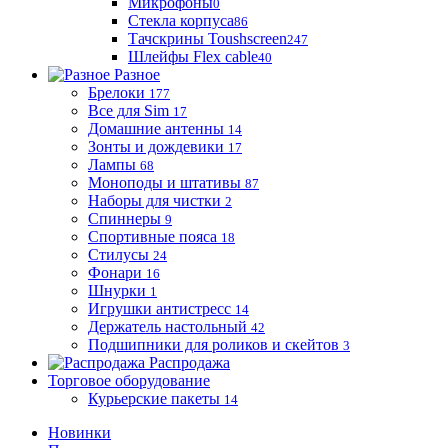
Микрофоны
0
Стекла корпуса
86
Тачскрины Toushscreen
247
Шлейфы Flex cable
40
Разное
Брелоки
177
Все для Sim
17
Домашние антенны
14
Зонты и дождевики
17
Лампы
68
Моноподы и штативы
87
Наборы для чистки
2
Спиннеры
9
Спортивные пояса
18
Стилусы
24
Фонари
16
Шнурки
1
Игрушки антистресс
14
Держатель настольный
42
Подшипники для роликов и скейтов
3
Распродажа
Торговое оборудование
Курьерские пакеты
14
Новинки