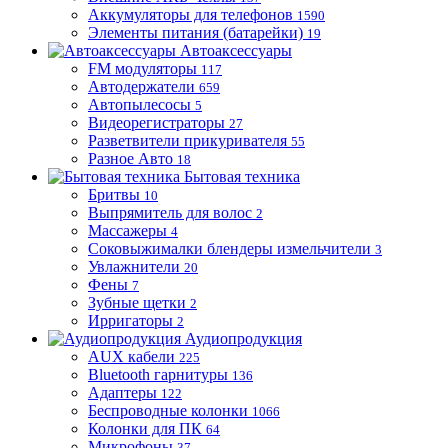
Аккумуляторы для телефонов
1590
Элементы питания (батарейки)
19
Автоаксессуары
FM модуляторы
117
Автодержатели
659
Автопылесосы
5
Видеорегистраторы
27
Разветвители прикуривателя
55
Разное Авто
18
Бытовая техника
Бритвы
10
Выпрямитель для волос
2
Массажеры
4
Соковыжималки блендеры измельчители
3
Увлажнители
20
Фены
7
Зубные щетки
2
Ирригаторы
2
Аудиопродукция
AUX кабели
225
Bluetooth гарнитуры
136
Адаптеры
122
Беспроводные колонки
1066
Колонки для ПК
64
Микрофоны
37