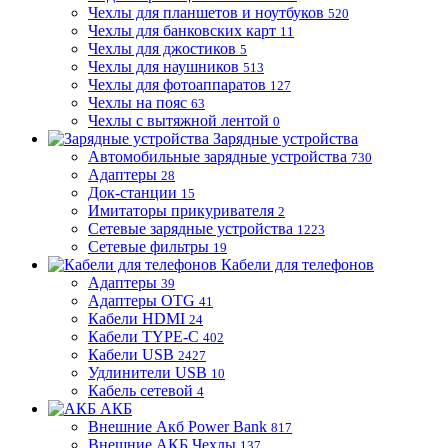
Чехлы для планшетов и ноутбуков
520
Чехлы для банковских карт
11
Чехлы для джостиков
5
Чехлы для наушников
513
Чехлы для фотоаппаратов
127
Чехлы на пояс
63
Чехлы с вытяжной лентой
0
Зарядные устройства
Автомобильные зарядные устройства
730
Адаптеры
28
Док-станции
15
Имитаторы прикуривателя
2
Сетевые зарядные устройства
1223
Сетевые фильтры
19
Кабели для телефонов
Адаптеры
39
Адаптеры OTG
41
Кабели HDMI
24
Кабели TYPE-C
402
Кабели USB
2427
Удлинители USB
10
Кабель сетевой
4
АКБ
Внешние Акб Power Bank
817
Внешние АКБ Чехлы
137