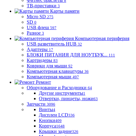
Фитнес браслеты
8
ТВ-приставки
3
Карты памяти
Micro SD
275
SD
0
USB флеш
597
Разное
3
Компьютерная периферия
USB разветвитель HUB
32
Адаптеры
17
БЛОКИ ПИТАНИЯ ДЛЯ НОУТБУК...
111
Картридеры
83
Коврики для мыши
92
Компьютерная клавиатуры
36
Компьютерная мыши
497
Ремонт
Оборудование и Расходники
64
Другие инструменты
1
Отвертки, пинцеты, ножи
63
Запчасти
3096
Винты
4
Дисплеи LCD
336
Кнопки
409
Корпуса
1648
Крышки задние
326