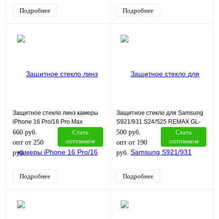
Подробнее
Подробнее
Защитное стекло линз камеры
Защитное стекло для Samsung
iPhone 16 Pro/16 Pro Max
S921/931 S24/S25 REMAX GL-
Remax GL-27 серый
27
660 руб.
Стать
500 руб.
Стать
оптовиком
оптовиком
опт от 250
опт от 190
руб.
руб.
Подробнее
Подробнее