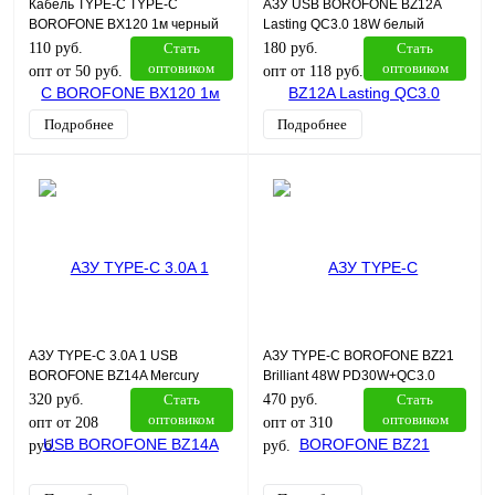
Кабель TYPE-C TYPE-C
АЗУ USB BOROFONE BZ12A
BOROFONE BX120 1м черный
Lasting QC3.0 18W белый
110 руб.
Стать
180 руб.
Стать
оптовиком
оптовиком
опт от 50 руб.
опт от 118 руб.
Подробнее
Подробнее
АЗУ TYPE-C 3.0A 1 USB
АЗУ TYPE-C BOROFONE BZ21
BOROFONE BZ14A Mercury
Brilliant 48W PD30W+QC3.0
PD20W+QC3.0 черный
черный
320 руб.
Стать
470 руб.
Стать
оптовиком
оптовиком
опт от 208
опт от 310
руб.
руб.