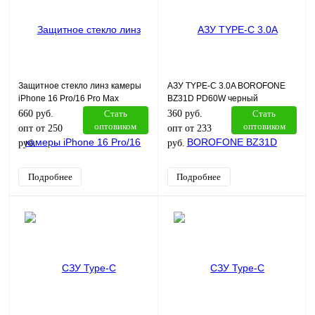
Защитное стекло линз камеры
АЗУ TYPE-C 3.0A BOROFONE
iPhone 16 Pro/16 Pro Max
BZ31D PD60W черный
Remax GL-27 серебро
660 руб.
Стать
360 руб.
Стать
оптовиком
оптовиком
опт от 250
опт от 233
руб.
руб.
Подробнее
Подробнее