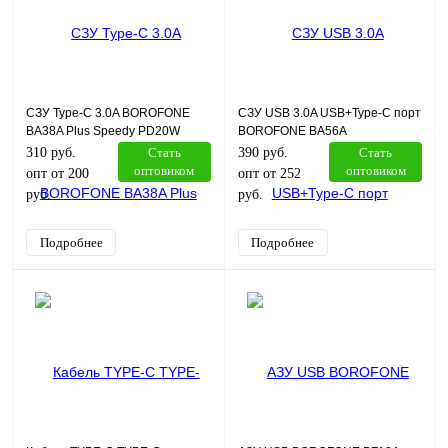
СЗУ Type-C 3.0A BOROFONE
СЗУ USB 3.0A USB+Type-C порт
BA38A Plus Speedy PD20W
BOROFONE BA56A
кабель Apple 8 Pin белый
PD20W+QC3.0 кабель Lightning
310 руб.
Стать
390 руб.
Стать
8Pin белый
оптовиком
оптовиком
опт от 200
опт от 252
руб.
руб.
Подробнее
Подробнее