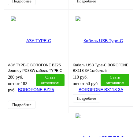
Подробнее
Подробнее
АЗУ TYPE-C BOROFONE BZ25
Кабель USB Type-C BOROFONE
Journey PD38W кабель TYPE-C
BX118 3A 1м белый
TYPE-C черный
280 руб.
Стать
110 руб.
Стать
оптовиком
оптовиком
опт от 182
опт от 50 руб.
руб.
Подробнее
Подробнее