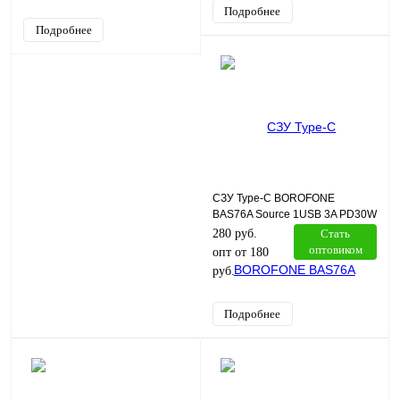
Подробнее
Подробнее
СЗУ Type-C BOROFONE
BAS76A Source 1USB 3A PD30W
QC3.0 кабель Type-C белый
280 руб.
Стать
оптовиком
опт от 180
руб.
Подробнее