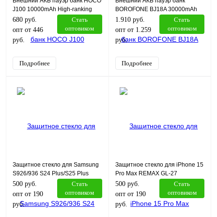
Внешний АКБ пауэр банк HOCO
Внешний АКБ пауэр банк
J100 10000mAh High-ranking
BOROFONE BJ18A 30000mAh
черный
Coolmy белый
680 руб.
Стать
1.910 руб.
Стать
оптовиком
оптовиком
опт от 446
опт от 1.259
руб.
руб.
Подробнее
Подробнее
Защитное стекло для Samsung
Защитное стекло для iPhone 15
S926/936 S24 Plus/S25 Plus
Pro Max REMAX GL-27
REMAX GL-27
АНТИШПИОН
500 руб.
Стать
500 руб.
Стать
оптовиком
оптовиком
опт от 190
опт от 190
руб.
руб.