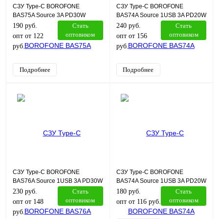
СЗУ Type-C BOROFONE
СЗУ Type-C BOROFONE
BAS75A Source 3A PD30W
BAS74A Source 1USB 3A PD20W
черный
QC3.0 Type-C черный
190 руб.
Стать
240 руб.
Стать
оптовиком
оптовиком
опт от 122
опт от 156
руб.
руб.
Подробнее
Подробнее
СЗУ Type-C BOROFONE
СЗУ Type-C BOROFONE
BAS76A Source 1USB 3A PD30W
BAS74A Source 1USB 3A PD20W
QC3.0 черный
QC3.0 черный
230 руб.
Стать
180 руб.
Стать
оптовиком
оптовиком
опт от 148
опт от 116 руб.
руб.