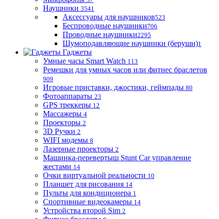
Наушники
3541
Аксессуары для наушников
523
Беспроводные наушники
706
Проводные наушники
2295
Шумоподавляющие наушники (беруши)
1
Гаджеты
Умные часы Smart Watch
113
Ремешки для умных часов или фитнес браслетов
909
Игровые приставки, джостики, геймпады
80
Фотоаппараты
23
GPS треккеры
12
Массажеры
4
Проекторы
2
3D Ручки
2
WIFI модемы
8
Лазерные проекторы
2
Машинка-перевертыш Stunt Car управление
жестами
14
Очки виртуальной реальности
10
Планшет для рисования
14
Пульты для кондиционера
1
Спортивные видеокамеры
14
Устройства второй Sim
2