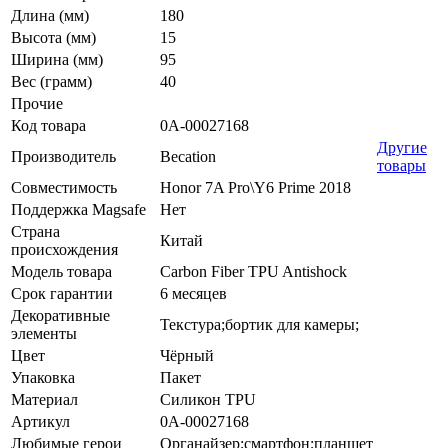
Длина (мм)
180
Высота (мм)
15
Ширина (мм)
95
Вес (грамм)
40
Прочие
Код товара
0А-00027168
Другие
Производитель
Becation
товары
Совместимость
Honor 7A Pro\Y6 Prime 2018
Поддержка Magsafe
Нет
Страна
Китай
происхождения
Модель товара
Carbon Fiber TPU Antishock
Срок гарантии
6 месяцев
Декоративные
Текстура;бортик для камеры;
элементы
Цвет
Чёрный
Упаковка
Пакет
Материал
Силикон TPU
Артикул
0А-00027168
Любимые герои
Органайзер;смартфон;планшет