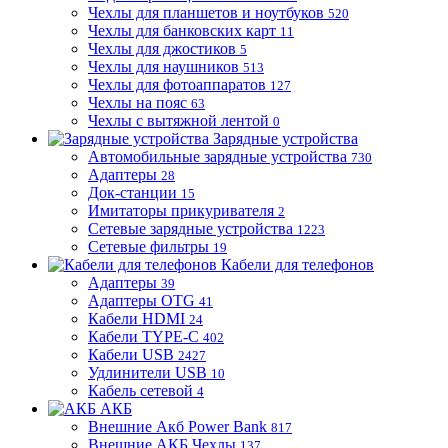
Чехлы для планшетов и ноутбуков
520
Чехлы для банковских карт
11
Чехлы для джостиков
5
Чехлы для наушников
513
Чехлы для фотоаппаратов
127
Чехлы на пояс
63
Чехлы с вытяжной лентой
0
Зарядные устройства
Автомобильные зарядные устройства
730
Адаптеры
28
Док-станции
15
Имитаторы прикуривателя
2
Сетевые зарядные устройства
1223
Сетевые фильтры
19
Кабели для телефонов
Адаптеры
39
Адаптеры OTG
41
Кабели HDMI
24
Кабели TYPE-C
402
Кабели USB
2427
Удлинители USB
10
Кабель сетевой
4
АКБ
Внешние Акб Power Bank
817
Внешние АКБ Чехлы
137