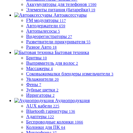
Аккумуляторы для телефонов
1590
Элементы питания (батарейки)
19
Автоаксессуары
FM модуляторы
117
Автодержатели
659
Автопылесосы
5
Видеорегистраторы
27
Разветвители прикуривателя
55
Разное Авто
18
Бытовая техника
Бритвы
10
Выпрямитель для волос
2
Массажеры
4
Соковыжималки блендеры измельчители
3
Увлажнители
20
Фены
7
Зубные щетки
2
Ирригаторы
2
Аудиопродукция
AUX кабели
225
Bluetooth гарнитуры
136
Адаптеры
122
Беспроводные колонки
1066
Колонки для ПК
64
Микрофоны
37