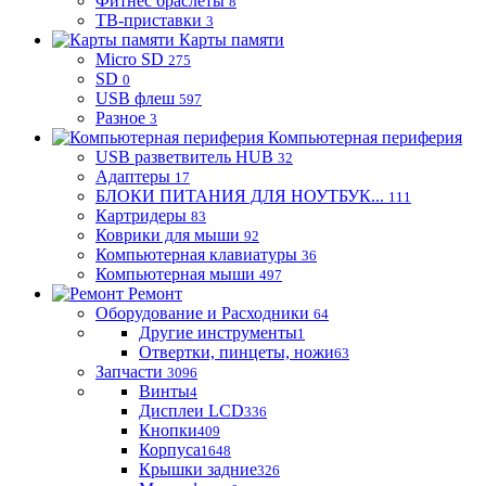
Фитнес браслеты
8
ТВ-приставки
3
Карты памяти
Micro SD
275
SD
0
USB флеш
597
Разное
3
Компьютерная периферия
USB разветвитель HUB
32
Адаптеры
17
БЛОКИ ПИТАНИЯ ДЛЯ НОУТБУК...
111
Картридеры
83
Коврики для мыши
92
Компьютерная клавиатуры
36
Компьютерная мыши
497
Ремонт
Оборудование и Расходники
64
Другие инструменты
1
Отвертки, пинцеты, ножи
63
Запчасти
3096
Винты
4
Дисплеи LCD
336
Кнопки
409
Корпуса
1648
Крышки задние
326