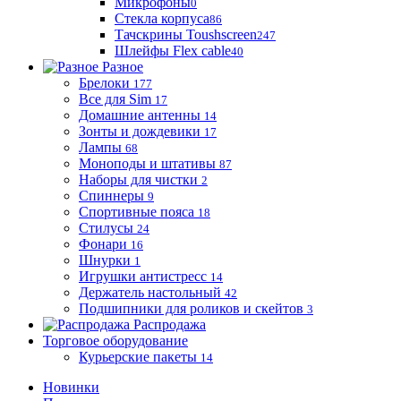
Микрофоны
0
Стекла корпуса
86
Тачскрины Toushscreen
247
Шлейфы Flex cable
40
Разное
Брелоки
177
Все для Sim
17
Домашние антенны
14
Зонты и дождевики
17
Лампы
68
Моноподы и штативы
87
Наборы для чистки
2
Спиннеры
9
Спортивные пояса
18
Стилусы
24
Фонари
16
Шнурки
1
Игрушки антистресс
14
Держатель настольный
42
Подшипники для роликов и скейтов
3
Распродажа
Торговое оборудование
Курьерские пакеты
14
Новинки