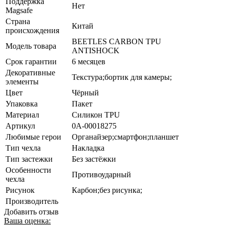
Поддержка
Нет
Magsafe
Страна
Китай
происхождения
BEETLES CARBON TPU
Модель товара
ANTISHOCK
Срок гарантии
6 месяцев
Декоративные
Текстура;бортик для камеры;
элементы
Цвет
Чёрный
Упаковка
Пакет
Материал
Силикон TPU
Артикул
0А-00018275
Любимые герои
Органайзер;смартфон;планшет
Тип чехла
Накладка
Тип застежки
Без застёжки
Особенности
Противоударный
чехла
Рисунок
Карбон;без рисунка;
Производитель
Добавить отзыв
Ваша оценка: