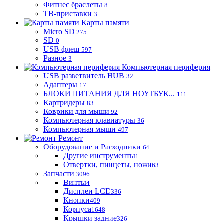
Фитнес браслеты
8
ТВ-приставки
3
Карты памяти
Micro SD
275
SD
0
USB флеш
597
Разное
3
Компьютерная периферия
USB разветвитель HUB
32
Адаптеры
17
БЛОКИ ПИТАНИЯ ДЛЯ НОУТБУК...
111
Картридеры
83
Коврики для мыши
92
Компьютерная клавиатуры
36
Компьютерная мыши
497
Ремонт
Оборудование и Расходники
64
Другие инструменты
1
Отвертки, пинцеты, ножи
63
Запчасти
3096
Винты
4
Дисплеи LCD
336
Кнопки
409
Корпуса
1648
Крышки задние
326