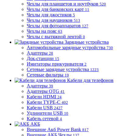
Чехлы для планшетов и ноутбуков
520
Чехлы для банковских карт
11
Чехлы для джостиков
5
Чехлы для наушников
513
Чехлы для фотоаппаратов
127
Чехлы на пояс
63
Чехлы с вытяжной лентой
0
Зарядные устройства
Автомобильные зарядные устройства
730
Адаптеры
28
Док-станции
15
Имитаторы прикуривателя
2
Сетевые зарядные устройства
1223
Сетевые фильтры
19
Кабели для телефонов
Адаптеры
39
Адаптеры OTG
41
Кабели HDMI
24
Кабели TYPE-C
402
Кабели USB
2427
Удлинители USB
10
Кабель сетевой
4
АКБ
Внешние Акб Power Bank
817
Внешние АКБ Чехлы
137