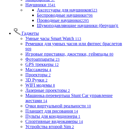
Наушники
3541
Аксессуары для наушников
523
Беспроводные наушники
706
Проводные наушники
2295
Шумоподавляющие наушники (беруши)
1
Гаджеты
Умные часы Smart Watch
113
Ремешки для умных часов или фитнес браслетов
909
Игровые приставки, джостики, геймпады
80
Фотоаппараты
23
GPS треккеры
12
Массажеры
4
Проекторы
2
3D Ручки
2
WIFI модемы
8
Лазерные проекторы
2
Машинка-перевертыш Stunt Car управление
жестами
14
Очки виртуальной реальности
10
Планшет для рисования
14
Пульты для кондиционера
1
Спортивные видеокамеры
14
Устройства второй Sim
2