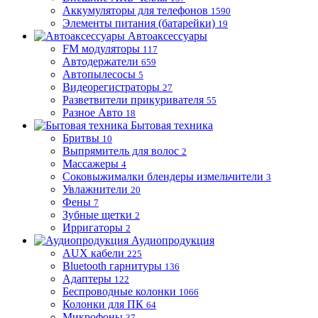
Аккумуляторы для телефонов
1590
Элементы питания (батарейки)
19
Автоаксессуары
FM модуляторы
117
Автодержатели
659
Автопылесосы
5
Видеорегистраторы
27
Разветвители прикуривателя
55
Разное Авто
18
Бытовая техника
Бритвы
10
Выпрямитель для волос
2
Массажеры
4
Соковыжималки блендеры измельчители
3
Увлажнители
20
Фены
7
Зубные щетки
2
Ирригаторы
2
Аудиопродукция
AUX кабели
225
Bluetooth гарнитуры
136
Адаптеры
122
Беспроводные колонки
1066
Колонки для ПК
64
Микрофоны
37