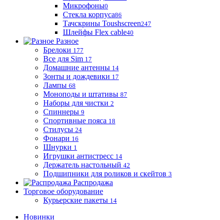
Микрофоны
0
Стекла корпуса
86
Тачскрины Toushscreen
247
Шлейфы Flex cable
40
Разное
Брелоки
177
Все для Sim
17
Домашние антенны
14
Зонты и дождевики
17
Лампы
68
Моноподы и штативы
87
Наборы для чистки
2
Спиннеры
9
Спортивные пояса
18
Стилусы
24
Фонари
16
Шнурки
1
Игрушки антистресс
14
Держатель настольный
42
Подшипники для роликов и скейтов
3
Распродажа
Торговое оборудование
Курьерские пакеты
14
Новинки