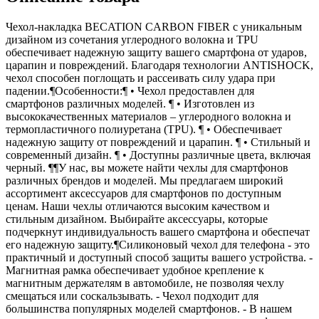
Чехол-накладка BECATION CARBON FIBER с уникальным
дизайном из сочетания углеродного волокна и TPU
обеспечивает надежную защиту вашего смартфона от ударов,
царапин и повреждений. Благодаря технологии ANTISHOCK,
чехол способен поглощать и рассеивать силу удара при
падении.¶Особенности:¶ • Чехол предоставлен для
смартфонов различных моделей. ¶ • Изготовлен из
высококачественных материалов – углеродного волокна и
термопластичного полиуретана (TPU). ¶ • Обеспечивает
надежную защиту от повреждений и царапин. ¶ • Стильный и
современный дизайн. ¶ • Доступны различные цвета, включая
черный. ¶¶У нас, вы можете найти чехлы для смартфонов
различных брендов и моделей. Мы предлагаем широкий
ассортимент аксессуаров для смартфонов по доступным
ценам. Наши чехлы отличаются высоким качеством и
стильным дизайном. Выбирайте аксессуары, которые
подчеркнут индивидуальность вашего смартфона и обеспечат
его надежную защиту.¶Силиконовый чехол для телефона - это
практичный и доступный способ защиты вашего устройства. -
Магнитная рамка обеспечивает удобное крепление к
магнитным держателям в автомобиле, не позволяя чехлу
смещаться или соскальзывать. - Чехол подходит для
большинства популярных моделей смартфонов. - В нашем