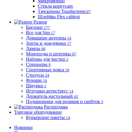
Микрофоны
0
Стекла корпуса
86
Тачскрины Toushscreen
247
Шлейфы Flex cable
40
Разное
Брелоки
177
Все для Sim
17
Домашние антенны
14
Зонты и дождевики
17
Лампы
68
Моноподы и штативы
87
Наборы для чистки
2
Спиннеры
9
Спортивные пояса
18
Стилусы
24
Фонари
16
Шнурки
1
Игрушки антистресс
14
Держатель настольный
42
Подшипники для роликов и скейтов
3
Распродажа
Торговое оборудование
Курьерские пакеты
14
Новинки