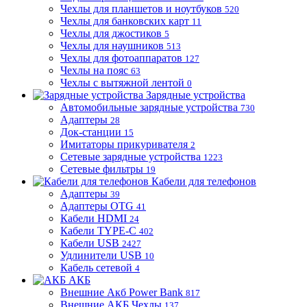
Чехлы для планшетов и ноутбуков
520
Чехлы для банковских карт
11
Чехлы для джостиков
5
Чехлы для наушников
513
Чехлы для фотоаппаратов
127
Чехлы на пояс
63
Чехлы с вытяжной лентой
0
Зарядные устройства
Автомобильные зарядные устройства
730
Адаптеры
28
Док-станции
15
Имитаторы прикуривателя
2
Сетевые зарядные устройства
1223
Сетевые фильтры
19
Кабели для телефонов
Адаптеры
39
Адаптеры OTG
41
Кабели HDMI
24
Кабели TYPE-C
402
Кабели USB
2427
Удлинители USB
10
Кабель сетевой
4
АКБ
Внешние Акб Power Bank
817
Внешние АКБ Чехлы
137