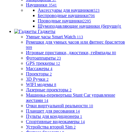
Наушники
3541
Аксессуары для наушников
523
Беспроводные наушники
706
Проводные наушники
2295
Шумоподавляющие наушники (беруши)
1
Гаджеты
Умные часы Smart Watch
113
Ремешки для умных часов или фитнес браслетов
909
Игровые приставки, джостики, геймпады
80
Фотоаппараты
23
GPS треккеры
12
Массажеры
4
Проекторы
2
3D Ручки
2
WIFI модемы
8
Лазерные проекторы
2
Машинка-перевертыш Stunt Car управление
жестами
14
Очки виртуальной реальности
10
Планшет для рисования
14
Пульты для кондиционера
1
Спортивные видеокамеры
14
Устройства второй Sim
2