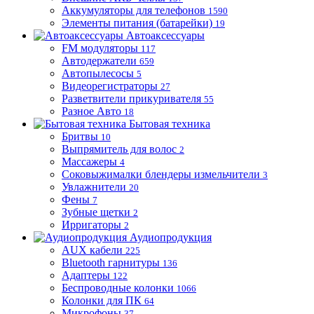
Аккумуляторы для телефонов
1590
Элементы питания (батарейки)
19
Автоаксессуары
FM модуляторы
117
Автодержатели
659
Автопылесосы
5
Видеорегистраторы
27
Разветвители прикуривателя
55
Разное Авто
18
Бытовая техника
Бритвы
10
Выпрямитель для волос
2
Массажеры
4
Соковыжималки блендеры измельчители
3
Увлажнители
20
Фены
7
Зубные щетки
2
Ирригаторы
2
Аудиопродукция
AUX кабели
225
Bluetooth гарнитуры
136
Адаптеры
122
Беспроводные колонки
1066
Колонки для ПК
64
Микрофоны
37