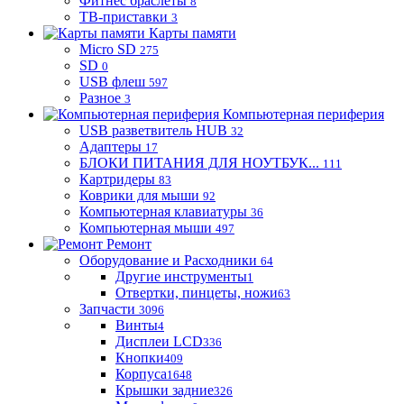
Фитнес браслеты
8
ТВ-приставки
3
Карты памяти
Micro SD
275
SD
0
USB флеш
597
Разное
3
Компьютерная периферия
USB разветвитель HUB
32
Адаптеры
17
БЛОКИ ПИТАНИЯ ДЛЯ НОУТБУК...
111
Картридеры
83
Коврики для мыши
92
Компьютерная клавиатуры
36
Компьютерная мыши
497
Ремонт
Оборудование и Расходники
64
Другие инструменты
1
Отвертки, пинцеты, ножи
63
Запчасти
3096
Винты
4
Дисплеи LCD
336
Кнопки
409
Корпуса
1648
Крышки задние
326