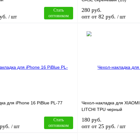
280 руб.
Стать
уб.
оптовиком
опт от 82 руб.
/ шт
/ шт
В корзину
лик
Сравнение
Купить в 1 клик
В
В избранное
наличии
н
ка для iPhone 16 PiBlue PL-77
Чехол-накладка для XIAOM
LITCHI TPU черный
180 руб.
Стать
руб.
оптовиком
опт от 25 руб.
/ шт
/ шт