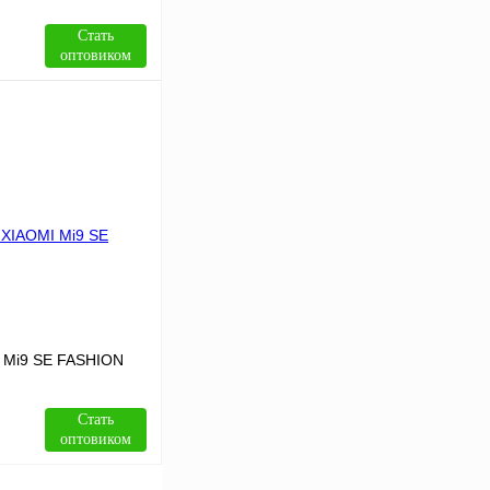
Стать
оптовиком
В корзину
Сравнение
В
аличии
I Mi9 SE FASHION
Стать
оптовиком