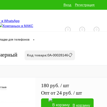
Вход
Регистрация
0
0
0
•
кладки для телефонов
+7 (928) 229-06-32
 черный
📋
Код товара:
0А-00028146
180 руб.
/ шт
отзыв
Опт от 24 руб.
/ шт
В корзину