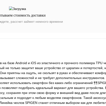
итываем стоимость доставки
ждите, рассчет займет немного времени
на базе Android и iOS из эластичного и прочного полимера TPU че
ый не только защитит ваше устройство от царапин и потертостей, 
и приятны на ощупь, не скользят в руках и обеспечивают комфо
 вызывает сложностей и не требует дополнительных инструментов.
воляет использовать смартфон без каких-либо ограничений.¶¶SPIG
 позволяет подобрать идеальный вариант для вашего устройства.
носу, сохраняя при этом свою форму и внешний вид даже после дли
сальным и подходит к любым моделям смартфонов. Такой аксессу
¶Линейка чехлов SPIGEN станет отличным выбором как для любите