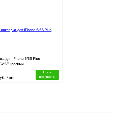
В корзину
лик
Сравнение
Купить в 1 клик
В
В избранное
наличии
н
ка для iPhone 6/6S Plus
CASE красный
Стать
уб.
оптовиком
/ шт
В корзину
лик
Сравнение