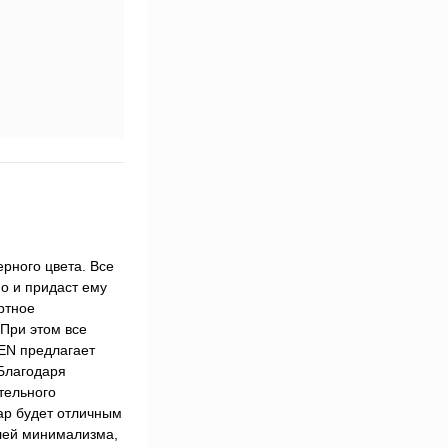
рного цвета. Все
но и придаст ему
ртное
 При этом все
EN предлагает
 Благодаря
тельного
ар будет отличным
лей минимализма,