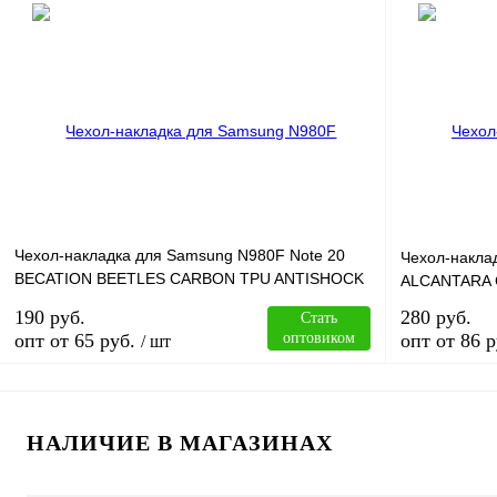
В корзину
Купить в 1 клик
Сравнение
Купить в 1 к
В избранное
В
В избранное
наличии
Чехол-накладка для Samsung N980F Note 20
Чехол-наклад
BECATION BEETLES CARBON TPU ANTISHOCK
ALCANTARA 
черный
190 руб.
280 руб.
Стать
опт от 65 руб.
оптовиком
опт от 86 р
/ шт
В корзину
НАЛИЧИЕ В МАГАЗИНАХ
Купить в 1 клик
Сравнение
Купить в 1 к