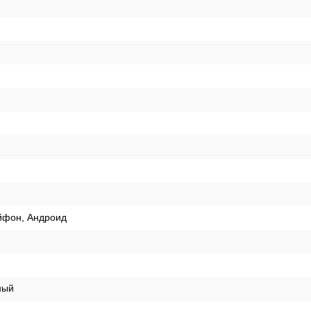
йфон, Андроид
ный