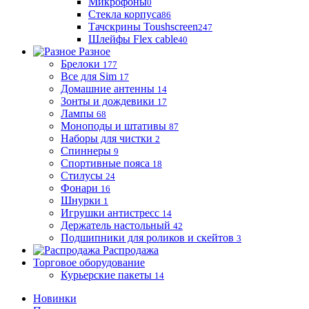
Микрофоны
0
Стекла корпуса
86
Тачскрины Toushscreen
247
Шлейфы Flex cable
40
Разное
Брелоки
177
Все для Sim
17
Домашние антенны
14
Зонты и дождевики
17
Лампы
68
Моноподы и штативы
87
Наборы для чистки
2
Спиннеры
9
Спортивные пояса
18
Стилусы
24
Фонари
16
Шнурки
1
Игрушки антистресс
14
Держатель настольный
42
Подшипники для роликов и скейтов
3
Распродажа
Торговое оборудование
Курьерские пакеты
14
Новинки