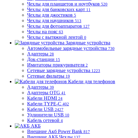
Чехлы для планшетов и ноутбуков
520
Чехлы для банковских карт
11
Чехлы для джостиков
5
Чехлы для наушников
513
Чехлы для фотоаппаратов
127
Чехлы на пояс
63
Чехлы с вытяжной лентой
0
Зарядные устройства
Автомобильные зарядные устройства
730
Адаптеры
28
Док-станции
15
Имитаторы прикуривателя
2
Сетевые зарядные устройства
1223
Сетевые фильтры
19
Кабели для телефонов
Адаптеры
39
Адаптеры OTG
41
Кабели HDMI
24
Кабели TYPE-C
402
Кабели USB
2427
Удлинители USB
10
Кабель сетевой
4
АКБ
Внешние Акб Power Bank
817
Внешние АКБ Чехлы
137