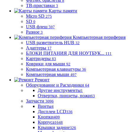
Фитнес браслеты
8
ТВ-приставки
3
Карты памяти
Micro SD
275
SD
0
USB флеш
597
Разное
3
Компьютерная периферия
USB разветвитель HUB
32
Адаптеры
17
БЛОКИ ПИТАНИЯ ДЛЯ НОУТБУК...
111
Картридеры
83
Коврики для мыши
92
Компьютерная клавиатуры
36
Компьютерная мыши
497
Ремонт
Оборудование и Расходники
64
Другие инструменты
1
Отвертки, пинцеты, ножи
63
Запчасти
3096
Винты
4
Дисплеи LCD
336
Кнопки
409
Корпуса
1648
Крышки задние
326