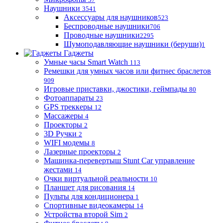
Наушники
3541
Аксессуары для наушников
523
Беспроводные наушники
706
Проводные наушники
2295
Шумоподавляющие наушники (беруши)
1
Гаджеты
Умные часы Smart Watch
113
Ремешки для умных часов или фитнес браслетов
909
Игровые приставки, джостики, геймпады
80
Фотоаппараты
23
GPS треккеры
12
Массажеры
4
Проекторы
2
3D Ручки
2
WIFI модемы
8
Лазерные проекторы
2
Машинка-перевертыш Stunt Car управление
жестами
14
Очки виртуальной реальности
10
Планшет для рисования
14
Пульты для кондиционера
1
Спортивные видеокамеры
14
Устройства второй Sim
2