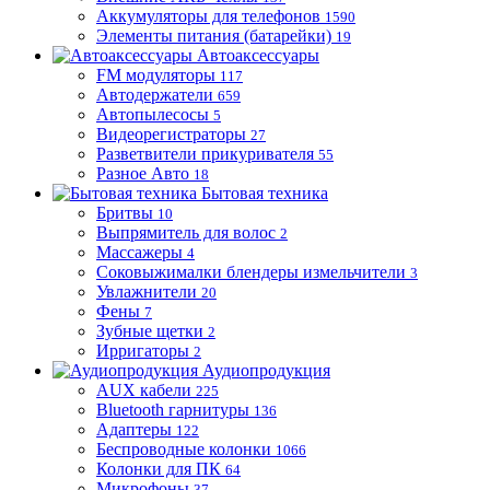
Аккумуляторы для телефонов
1590
Элементы питания (батарейки)
19
Автоаксессуары
FM модуляторы
117
Автодержатели
659
Автопылесосы
5
Видеорегистраторы
27
Разветвители прикуривателя
55
Разное Авто
18
Бытовая техника
Бритвы
10
Выпрямитель для волос
2
Массажеры
4
Соковыжималки блендеры измельчители
3
Увлажнители
20
Фены
7
Зубные щетки
2
Ирригаторы
2
Аудиопродукция
AUX кабели
225
Bluetooth гарнитуры
136
Адаптеры
122
Беспроводные колонки
1066
Колонки для ПК
64
Микрофоны
37