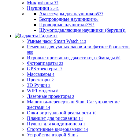
Микрофоны
37
Наушники
3541
Аксессуары для наушников
523
Беспроводные наушники
706
Проводные наушники
2295
Шумоподавляющие наушники (беруши)
1
Гаджеты
Умные часы Smart Watch
113
Ремешки для умных часов или фитнес браслетов
909
Игровые приставки, джостики, геймпады
80
Фотоаппараты
23
GPS треккеры
12
Массажеры
4
Проекторы
2
3D Ручки
2
WIFI модемы
8
Лазерные проекторы
2
Машинка-перевертыш Stunt Car управление
жестами
14
Очки виртуальной реальности
10
Планшет для рисования
14
Пульты для кондиционера
1
Спортивные видеокамеры
14
Устройства второй Sim
2