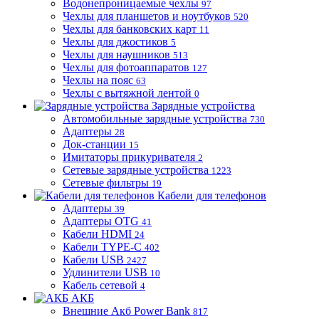
Водонепроницаемые чехлы
97
Чехлы для планшетов и ноутбуков
520
Чехлы для банковских карт
11
Чехлы для джостиков
5
Чехлы для наушников
513
Чехлы для фотоаппаратов
127
Чехлы на пояс
63
Чехлы с вытяжной лентой
0
Зарядные устройства
Автомобильные зарядные устройства
730
Адаптеры
28
Док-станции
15
Имитаторы прикуривателя
2
Сетевые зарядные устройства
1223
Сетевые фильтры
19
Кабели для телефонов
Адаптеры
39
Адаптеры OTG
41
Кабели HDMI
24
Кабели TYPE-C
402
Кабели USB
2427
Удлинители USB
10
Кабель сетевой
4
АКБ
Внешние Акб Power Bank
817