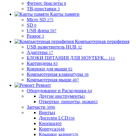
Фитнес браслеты
8
ТВ-приставки
3
Карты памяти
Micro SD
275
SD
0
USB флеш
597
Разное
3
Компьютерная периферия
USB разветвитель HUB
32
Адаптеры
17
БЛОКИ ПИТАНИЯ ДЛЯ НОУТБУК...
111
Картридеры
83
Коврики для мыши
92
Компьютерная клавиатуры
36
Компьютерная мыши
497
Ремонт
Оборудование и Расходники
64
Другие инструменты
1
Отвертки, пинцеты, ножи
63
Запчасти
3096
Винты
4
Дисплеи LCD
336
Кнопки
409
Корпуса
1648
Крышки задние
326