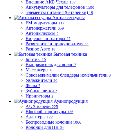
Внешние АКБ Чехлы
137
Аккумуляторы для телефонов
1590
Элементы питания (батарейки)
19
Автоаксессуары
FM модуляторы
117
Автодержатели
659
Автопылесосы
5
Видеорегистраторы
27
Разветвители прикуривателя
55
Разное Авто
18
Бытовая техника
Бритвы
10
Выпрямитель для волос
2
Массажеры
4
Соковыжималки блендеры измельчители
3
Увлажнители
20
Фены
7
Зубные щетки
2
Ирригаторы
2
Аудиопродукция
AUX кабели
225
Bluetooth гарнитуры
136
Адаптеры
122
Беспроводные колонки
1066
Колонки для ПК
64