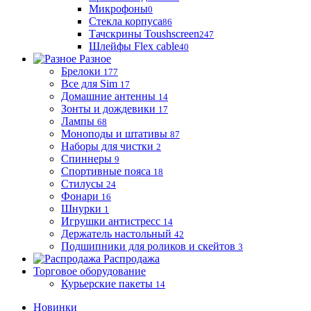
Микрофоны
0
Стекла корпуса
86
Тачскрины Toushscreen
247
Шлейфы Flex cable
40
Разное
Брелоки
177
Все для Sim
17
Домашние антенны
14
Зонты и дождевики
17
Лампы
68
Моноподы и штативы
87
Наборы для чистки
2
Спиннеры
9
Спортивные пояса
18
Стилусы
24
Фонари
16
Шнурки
1
Игрушки антистресс
14
Держатель настольный
42
Подшипники для роликов и скейтов
3
Распродажа
Торговое оборудование
Курьерские пакеты
14
Новинки