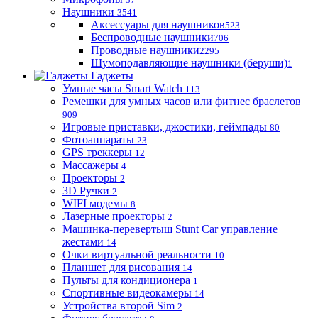
Наушники
3541
Аксессуары для наушников
523
Беспроводные наушники
706
Проводные наушники
2295
Шумоподавляющие наушники (беруши)
1
Гаджеты
Умные часы Smart Watch
113
Ремешки для умных часов или фитнес браслетов
909
Игровые приставки, джостики, геймпады
80
Фотоаппараты
23
GPS треккеры
12
Массажеры
4
Проекторы
2
3D Ручки
2
WIFI модемы
8
Лазерные проекторы
2
Машинка-перевертыш Stunt Car управление
жестами
14
Очки виртуальной реальности
10
Планшет для рисования
14
Пульты для кондиционера
1
Спортивные видеокамеры
14
Устройства второй Sim
2