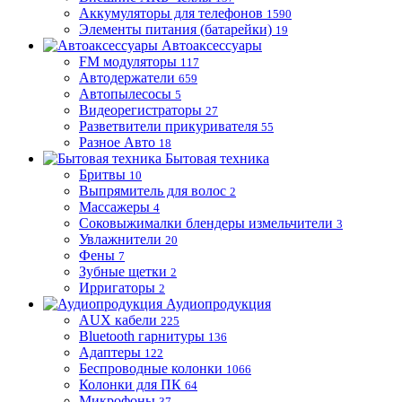
Аккумуляторы для телефонов
1590
Элементы питания (батарейки)
19
Автоаксессуары
FM модуляторы
117
Автодержатели
659
Автопылесосы
5
Видеорегистраторы
27
Разветвители прикуривателя
55
Разное Авто
18
Бытовая техника
Бритвы
10
Выпрямитель для волос
2
Массажеры
4
Соковыжималки блендеры измельчители
3
Увлажнители
20
Фены
7
Зубные щетки
2
Ирригаторы
2
Аудиопродукция
AUX кабели
225
Bluetooth гарнитуры
136
Адаптеры
122
Беспроводные колонки
1066
Колонки для ПК
64
Микрофоны
37