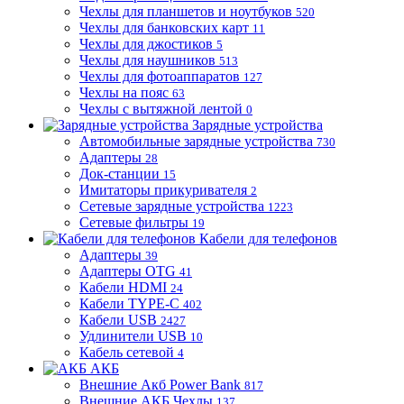
Чехлы для планшетов и ноутбуков
520
Чехлы для банковских карт
11
Чехлы для джостиков
5
Чехлы для наушников
513
Чехлы для фотоаппаратов
127
Чехлы на пояс
63
Чехлы с вытяжной лентой
0
Зарядные устройства
Автомобильные зарядные устройства
730
Адаптеры
28
Док-станции
15
Имитаторы прикуривателя
2
Сетевые зарядные устройства
1223
Сетевые фильтры
19
Кабели для телефонов
Адаптеры
39
Адаптеры OTG
41
Кабели HDMI
24
Кабели TYPE-C
402
Кабели USB
2427
Удлинители USB
10
Кабель сетевой
4
АКБ
Внешние Акб Power Bank
817
Внешние АКБ Чехлы
137