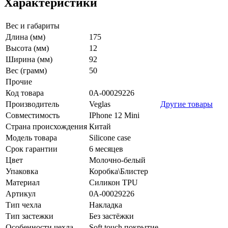
Характеристики
Вес и габариты
Длина (мм)
175
Высота (мм)
12
Ширина (мм)
92
Вес (грамм)
50
Прочие
Код товара
0А-00029226
Производитель
Veglas
Другие товары
Совместимость
IPhone 12 Mini
Страна происхождения
Китай
Модель товара
Silicone case
Срок гарантии
6 месяцев
Цвет
Молочно-белый
Упаковка
Коробка\Блистер
Материал
Силикон TPU
Артикул
0А-00029226
Тип чехла
Накладка
Тип застежки
Без застёжки
Особенности чехла
Soft touch покрытие