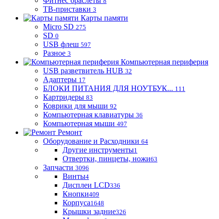
Фитнес браслеты
8
ТВ-приставки
3
Карты памяти
Micro SD
275
SD
0
USB флеш
597
Разное
3
Компьютерная периферия
USB разветвитель HUB
32
Адаптеры
17
БЛОКИ ПИТАНИЯ ДЛЯ НОУТБУК...
111
Картридеры
83
Коврики для мыши
92
Компьютерная клавиатуры
36
Компьютерная мыши
497
Ремонт
Оборудование и Расходники
64
Другие инструменты
1
Отвертки, пинцеты, ножи
63
Запчасти
3096
Винты
4
Дисплеи LCD
336
Кнопки
409
Корпуса
1648
Крышки задние
326