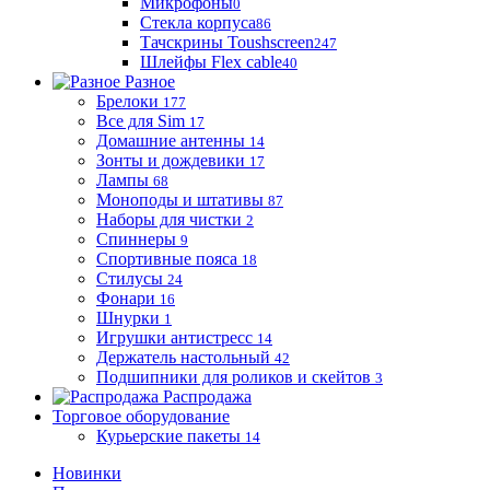
Микрофоны
0
Стекла корпуса
86
Тачскрины Toushscreen
247
Шлейфы Flex cable
40
Разное
Брелоки
177
Все для Sim
17
Домашние антенны
14
Зонты и дождевики
17
Лампы
68
Моноподы и штативы
87
Наборы для чистки
2
Спиннеры
9
Спортивные пояса
18
Стилусы
24
Фонари
16
Шнурки
1
Игрушки антистресс
14
Держатель настольный
42
Подшипники для роликов и скейтов
3
Распродажа
Торговое оборудование
Курьерские пакеты
14
Новинки