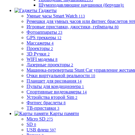
Шумоподавляющие наушники (беруши)
1
Гаджеты
Умные часы Smart Watch
113
Ремешки для умных часов или фитнес браслетов
90
Игровые приставки, джостики, геймпады
80
Фотоаппараты
23
GPS треккеры
12
Массажеры
4
Проекторы
2
3D Ручки
2
WIFI модемы
8
Лазерные проекторы
2
Машинка-перевертыш Stunt Car управление жестам
Очки виртуальной реальности
10
Планшет для рисования
14
Пульты для кондиционера
1
Спортивные видеокамеры
14
Устройства второй Sim
2
Фитнес браслеты
8
ТВ-приставки
3
Карты памяти
Micro SD
275
SD
0
USB флеш
597