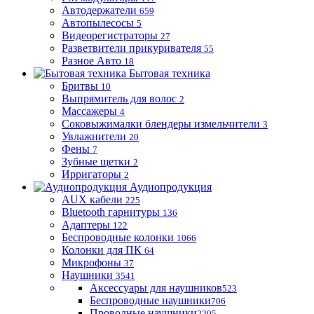
Автодержатели
659
Автопылесосы
5
Видеорегистраторы
27
Разветвители прикуривателя
55
Разное Авто
18
Бытовая техника
Бритвы
10
Выпрямитель для волос
2
Массажеры
4
Соковыжималки блендеры измельчители
3
Увлажнители
20
Фены
7
Зубные щетки
2
Ирригаторы
2
Аудиопродукция
AUX кабели
225
Bluetooth гарнитуры
136
Адаптеры
122
Беспроводные колонки
1066
Колонки для ПК
64
Микрофоны
37
Наушники
3541
Аксессуары для наушников
523
Беспроводные наушники
706
Проводные наушники
2295