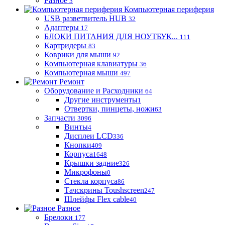
Разное
3
Компьютерная периферия
USB разветвитель HUB
32
Адаптеры
17
БЛОКИ ПИТАНИЯ ДЛЯ НОУТБУК...
111
Картридеры
83
Коврики для мыши
92
Компьютерная клавиатуры
36
Компьютерная мыши
497
Ремонт
Оборудование и Расходники
64
Другие инструменты
1
Отвертки, пинцеты, ножи
63
Запчасти
3096
Винты
4
Дисплеи LCD
336
Кнопки
409
Корпуса
1648
Крышки задние
326
Микрофоны
0
Стекла корпуса
86
Тачскрины Toushscreen
247
Шлейфы Flex cable
40
Разное
Брелоки
177