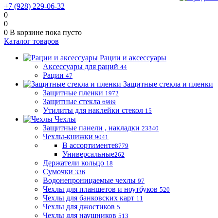
+7 (928) 229-06-32
0
0
0
В корзине
пока пусто
Каталог товаров
Рации и аксессуары
Аксессуары для раций
44
Рации
47
Защитные стекла и пленки
Защитные пленки
1972
Защитные стекла
6989
Утилиты для наклейки стекол
15
Чехлы
Защитные панели , накладки
23340
Чехлы-книжки
9041
В ассортименте
8779
Универсальные
262
Держатели кольцо
18
Сумочки
336
Водонепроницаемые чехлы
97
Чехлы для планшетов и ноутбуков
520
Чехлы для банковских карт
11
Чехлы для джостиков
5
Чехлы для наушников
513