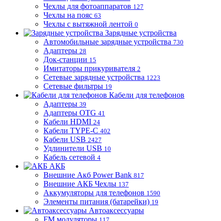
Чехлы для фотоаппаратов
127
Чехлы на пояс
63
Чехлы с вытяжной лентой
0
Зарядные устройства
Автомобильные зарядные устройства
730
Адаптеры
28
Док-станции
15
Имитаторы прикуривателя
2
Сетевые зарядные устройства
1223
Сетевые фильтры
19
Кабели для телефонов
Адаптеры
39
Адаптеры OTG
41
Кабели HDMI
24
Кабели TYPE-C
402
Кабели USB
2427
Удлинители USB
10
Кабель сетевой
4
АКБ
Внешние Акб Power Bank
817
Внешние АКБ Чехлы
137
Аккумуляторы для телефонов
1590
Элементы питания (батарейки)
19
Автоаксессуары
FM модуляторы
117