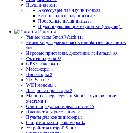
Наушники
3541
Аксессуары для наушников
523
Беспроводные наушники
706
Проводные наушники
2295
Шумоподавляющие наушники (беруши)
1
Гаджеты
Умные часы Smart Watch
113
Ремешки для умных часов или фитнес браслетов
909
Игровые приставки, джостики, геймпады
80
Фотоаппараты
23
GPS треккеры
12
Массажеры
4
Проекторы
2
3D Ручки
2
WIFI модемы
8
Лазерные проекторы
2
Машинка-перевертыш Stunt Car управление
жестами
14
Очки виртуальной реальности
10
Планшет для рисования
14
Пульты для кондиционера
1
Спортивные видеокамеры
14
Устройства второй Sim
2