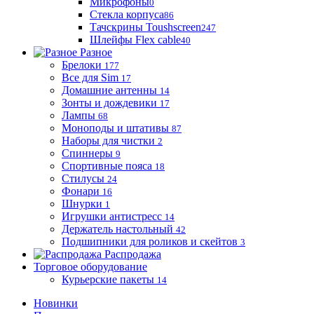
Микрофоны
0
Стекла корпуса
86
Тачскрины Toushscreen
247
Шлейфы Flex cable
40
Разное
Брелоки
177
Все для Sim
17
Домашние антенны
14
Зонты и дождевики
17
Лампы
68
Моноподы и штативы
87
Наборы для чистки
2
Спиннеры
9
Спортивные пояса
18
Стилусы
24
Фонари
16
Шнурки
1
Игрушки антистресс
14
Держатель настольный
42
Подшипники для роликов и скейтов
3
Распродажа
Торговое оборудование
Курьерские пакеты
14
Новинки