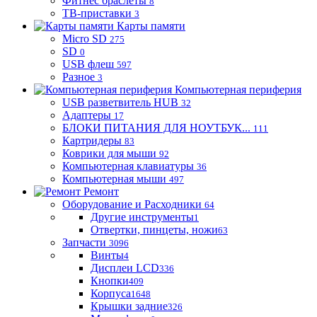
Фитнес браслеты
8
ТВ-приставки
3
Карты памяти
Micro SD
275
SD
0
USB флеш
597
Разное
3
Компьютерная периферия
USB разветвитель HUB
32
Адаптеры
17
БЛОКИ ПИТАНИЯ ДЛЯ НОУТБУК...
111
Картридеры
83
Коврики для мыши
92
Компьютерная клавиатуры
36
Компьютерная мыши
497
Ремонт
Оборудование и Расходники
64
Другие инструменты
1
Отвертки, пинцеты, ножи
63
Запчасти
3096
Винты
4
Дисплеи LCD
336
Кнопки
409
Корпуса
1648
Крышки задние
326