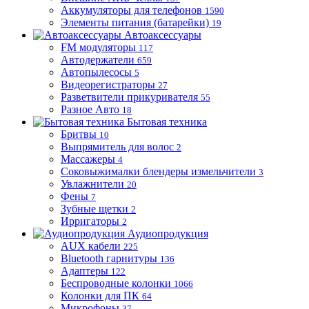
Аккумуляторы для телефонов
1590
Элементы питания (батарейки)
19
Автоаксессуары
FM модуляторы
117
Автодержатели
659
Автопылесосы
5
Видеорегистраторы
27
Разветвители прикуривателя
55
Разное Авто
18
Бытовая техника
Бритвы
10
Выпрямитель для волос
2
Массажеры
4
Соковыжималки блендеры измельчители
3
Увлажнители
20
Фены
7
Зубные щетки
2
Ирригаторы
2
Аудиопродукция
AUX кабели
225
Bluetooth гарнитуры
136
Адаптеры
122
Беспроводные колонки
1066
Колонки для ПК
64
Микрофоны
37