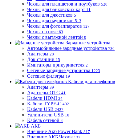
Чехлы для планшетов и ноутбуков
520
Чехлы для банковских карт
11
Чехлы для джостиков
5
Чехлы для наушников
513
Чехлы для фотоаппаратов
127
Чехлы на пояс
63
Чехлы с вытяжной лентой
0
Зарядные устройства
Автомобильные зарядные устройства
730
Адаптеры
28
Док-станции
15
Имитаторы прикуривателя
2
Сетевые зарядные устройства
1223
Сетевые фильтры
19
Кабели для телефонов
Адаптеры
39
Адаптеры OTG
41
Кабели HDMI
24
Кабели TYPE-C
402
Кабели USB
2427
Удлинители USB
10
Кабель сетевой
4
АКБ
Внешние Акб Power Bank
817
Внешние АКБ Чехлы
137