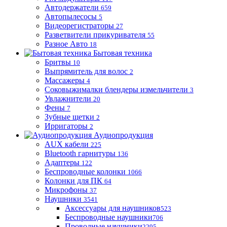
Автодержатели
659
Автопылесосы
5
Видеорегистраторы
27
Разветвители прикуривателя
55
Разное Авто
18
Бытовая техника
Бритвы
10
Выпрямитель для волос
2
Массажеры
4
Соковыжималки блендеры измельчители
3
Увлажнители
20
Фены
7
Зубные щетки
2
Ирригаторы
2
Аудиопродукция
AUX кабели
225
Bluetooth гарнитуры
136
Адаптеры
122
Беспроводные колонки
1066
Колонки для ПК
64
Микрофоны
37
Наушники
3541
Аксессуары для наушников
523
Беспроводные наушники
706
Проводные наушники
2295