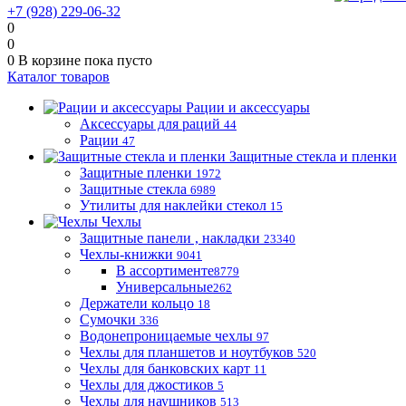
+7 (928) 229-06-32
0
0
0
В корзине
пока пусто
Каталог товаров
Рации и аксессуары
Аксессуары для раций
44
Рации
47
Защитные стекла и пленки
Защитные пленки
1972
Защитные стекла
6989
Утилиты для наклейки стекол
15
Чехлы
Защитные панели , накладки
23340
Чехлы-книжки
9041
В ассортименте
8779
Универсальные
262
Держатели кольцо
18
Сумочки
336
Водонепроницаемые чехлы
97
Чехлы для планшетов и ноутбуков
520
Чехлы для банковских карт
11
Чехлы для джостиков
5
Чехлы для наушников
513