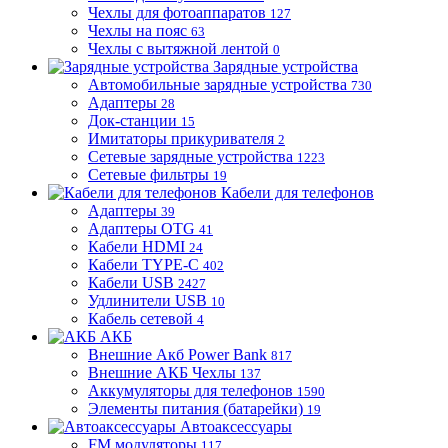
Чехлы для фотоаппаратов
127
Чехлы на пояс
63
Чехлы с вытяжной лентой
0
Зарядные устройства
Автомобильные зарядные устройства
730
Адаптеры
28
Док-станции
15
Имитаторы прикуривателя
2
Сетевые зарядные устройства
1223
Сетевые фильтры
19
Кабели для телефонов
Адаптеры
39
Адаптеры OTG
41
Кабели HDMI
24
Кабели TYPE-C
402
Кабели USB
2427
Удлинители USB
10
Кабель сетевой
4
АКБ
Внешние Акб Power Bank
817
Внешние АКБ Чехлы
137
Аккумуляторы для телефонов
1590
Элементы питания (батарейки)
19
Автоаксессуары
FM модуляторы
117