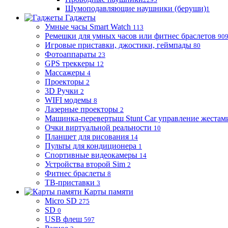
Шумоподавляющие наушники (беруши)
1
Гаджеты
Умные часы Smart Watch
113
Ремешки для умных часов или фитнес браслетов
90
Игровые приставки, джостики, геймпады
80
Фотоаппараты
23
GPS треккеры
12
Массажеры
4
Проекторы
2
3D Ручки
2
WIFI модемы
8
Лазерные проекторы
2
Машинка-перевертыш Stunt Car управление жестам
Очки виртуальной реальности
10
Планшет для рисования
14
Пульты для кондиционера
1
Спортивные видеокамеры
14
Устройства второй Sim
2
Фитнес браслеты
8
ТВ-приставки
3
Карты памяти
Micro SD
275
SD
0
USB флеш
597