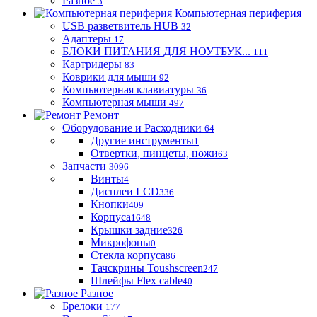
Разное
3
Компьютерная периферия
USB разветвитель HUB
32
Адаптеры
17
БЛОКИ ПИТАНИЯ ДЛЯ НОУТБУК...
111
Картридеры
83
Коврики для мыши
92
Компьютерная клавиатуры
36
Компьютерная мыши
497
Ремонт
Оборудование и Расходники
64
Другие инструменты
1
Отвертки, пинцеты, ножи
63
Запчасти
3096
Винты
4
Дисплеи LCD
336
Кнопки
409
Корпуса
1648
Крышки задние
326
Микрофоны
0
Стекла корпуса
86
Тачскрины Toushscreen
247
Шлейфы Flex cable
40
Разное
Брелоки
177