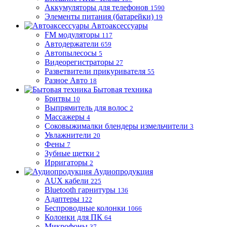
Аккумуляторы для телефонов
1590
Элементы питания (батарейки)
19
Автоаксессуары
FM модуляторы
117
Автодержатели
659
Автопылесосы
5
Видеорегистраторы
27
Разветвители прикуривателя
55
Разное Авто
18
Бытовая техника
Бритвы
10
Выпрямитель для волос
2
Массажеры
4
Соковыжималки блендеры измельчители
3
Увлажнители
20
Фены
7
Зубные щетки
2
Ирригаторы
2
Аудиопродукция
AUX кабели
225
Bluetooth гарнитуры
136
Адаптеры
122
Беспроводные колонки
1066
Колонки для ПК
64
Микрофоны
37