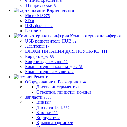
Фитнес браслеты
8
ТВ-приставки
3
Карты памяти
Micro SD
275
SD
0
USB флеш
597
Разное
3
Компьютерная периферия
USB разветвитель HUB
32
Адаптеры
17
БЛОКИ ПИТАНИЯ ДЛЯ НОУТБУК...
111
Картридеры
83
Коврики для мыши
92
Компьютерная клавиатуры
36
Компьютерная мыши
497
Ремонт
Оборудование и Расходники
64
Другие инструменты
1
Отвертки, пинцеты, ножи
63
Запчасти
3096
Винты
4
Дисплеи LCD
336
Кнопки
409
Корпуса
1648
Крышки задние
326