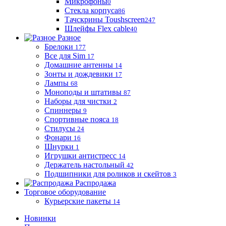
Микрофоны
0
Стекла корпуса
86
Тачскрины Toushscreen
247
Шлейфы Flex cable
40
Разное
Брелоки
177
Все для Sim
17
Домашние антенны
14
Зонты и дождевики
17
Лампы
68
Моноподы и штативы
87
Наборы для чистки
2
Спиннеры
9
Спортивные пояса
18
Стилусы
24
Фонари
16
Шнурки
1
Игрушки антистресс
14
Держатель настольный
42
Подшипники для роликов и скейтов
3
Распродажа
Торговое оборудование
Курьерские пакеты
14
Новинки