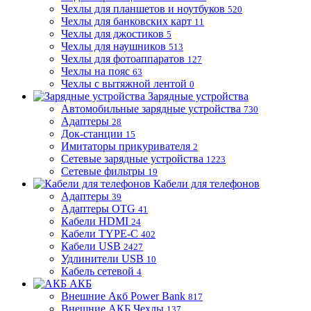
Чехлы для планшетов и ноутбуков
520
Чехлы для банковских карт
11
Чехлы для джостиков
5
Чехлы для наушников
513
Чехлы для фотоаппаратов
127
Чехлы на пояс
63
Чехлы с вытяжной лентой
0
Зарядные устройства
Автомобильные зарядные устройства
730
Адаптеры
28
Док-станции
15
Имитаторы прикуривателя
2
Сетевые зарядные устройства
1223
Сетевые фильтры
19
Кабели для телефонов
Адаптеры
39
Адаптеры OTG
41
Кабели HDMI
24
Кабели TYPE-C
402
Кабели USB
2427
Удлинители USB
10
Кабель сетевой
4
АКБ
Внешние Акб Power Bank
817
Внешние АКБ Чехлы
137