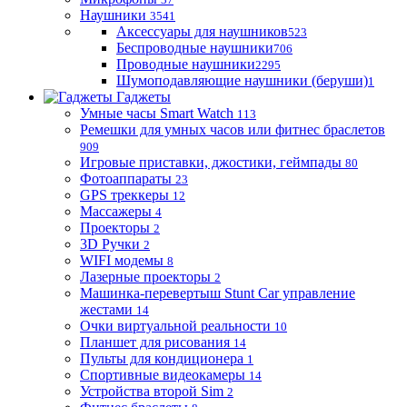
Наушники
3541
Аксессуары для наушников
523
Беспроводные наушники
706
Проводные наушники
2295
Шумоподавляющие наушники (беруши)
1
Гаджеты
Умные часы Smart Watch
113
Ремешки для умных часов или фитнес браслетов
909
Игровые приставки, джостики, геймпады
80
Фотоаппараты
23
GPS треккеры
12
Массажеры
4
Проекторы
2
3D Ручки
2
WIFI модемы
8
Лазерные проекторы
2
Машинка-перевертыш Stunt Car управление
жестами
14
Очки виртуальной реальности
10
Планшет для рисования
14
Пульты для кондиционера
1
Спортивные видеокамеры
14
Устройства второй Sim
2