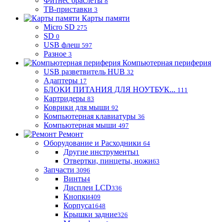
Фитнес браслеты
8
ТВ-приставки
3
Карты памяти
Micro SD
275
SD
0
USB флеш
597
Разное
3
Компьютерная периферия
USB разветвитель HUB
32
Адаптеры
17
БЛОКИ ПИТАНИЯ ДЛЯ НОУТБУК...
111
Картридеры
83
Коврики для мыши
92
Компьютерная клавиатуры
36
Компьютерная мыши
497
Ремонт
Оборудование и Расходники
64
Другие инструменты
1
Отвертки, пинцеты, ножи
63
Запчасти
3096
Винты
4
Дисплеи LCD
336
Кнопки
409
Корпуса
1648
Крышки задние
326