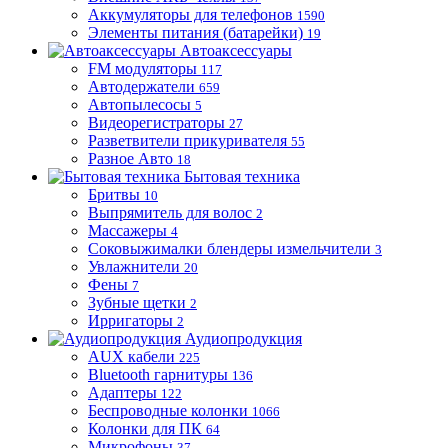
Аккумуляторы для телефонов
1590
Элементы питания (батарейки)
19
Автоаксессуары
FM модуляторы
117
Автодержатели
659
Автопылесосы
5
Видеорегистраторы
27
Разветвители прикуривателя
55
Разное Авто
18
Бытовая техника
Бритвы
10
Выпрямитель для волос
2
Массажеры
4
Соковыжималки блендеры измельчители
3
Увлажнители
20
Фены
7
Зубные щетки
2
Ирригаторы
2
Аудиопродукция
AUX кабели
225
Bluetooth гарнитуры
136
Адаптеры
122
Беспроводные колонки
1066
Колонки для ПК
64
Микрофоны
37