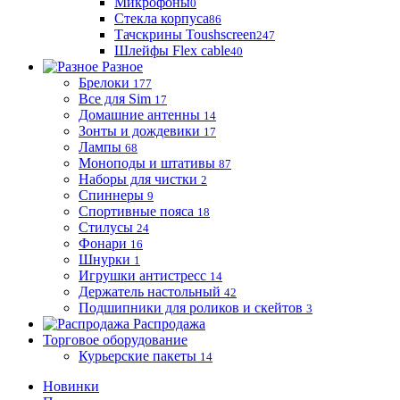
Микрофоны
0
Стекла корпуса
86
Тачскрины Toushscreen
247
Шлейфы Flex cable
40
Разное
Брелоки
177
Все для Sim
17
Домашние антенны
14
Зонты и дождевики
17
Лампы
68
Моноподы и штативы
87
Наборы для чистки
2
Спиннеры
9
Спортивные пояса
18
Стилусы
24
Фонари
16
Шнурки
1
Игрушки антистресс
14
Держатель настольный
42
Подшипники для роликов и скейтов
3
Распродажа
Торговое оборудование
Курьерские пакеты
14
Новинки