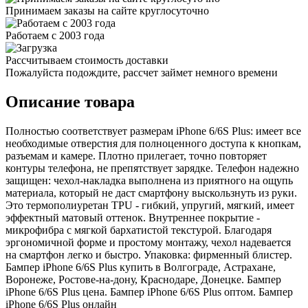
Принимаем заказы на сайте круглосуточно
Работаем с 2003 года
Рассчитываем стоимость доставки
Пожалуйста подождите, рассчет займет немного времени
Описание товара
Полностью соответствует размерам iPhone 6/6S Plus: имеет все
необходимые отверстия для полноценного доступа к кнопкам,
разъемам и камере. Плотно прилегает, точно повторяет
контуры телефона, не препятствует зарядке. Телефон надежно
защищен: чехол-накладка выполнена из приятного на ощупь
материала, который не даст смартфону выскользнуть из руки.
Это термополиуретан TPU - гибкий, упругий, мягкий, имеет
эффектный матовый оттенок. Внутреннее покрытие -
микрофибра с мягкой бархатистой текстурой. Благодаря
эргономичной форме и простому монтажу, чехол надевается
на смартфон легко и быстро. Упаковка: фирменный блистер.
Бампер iPhone 6/6S Plus купить в Волгограде, Астрахане,
Воронеже, Ростове-на-дону, Краснодаре, Донецке. Бампер
iPhone 6/6S Plus цена. Бампер iPhone 6/6S Plus оптом. Бампер
iPhone 6/6S Plus онлайн