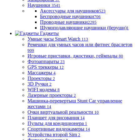
Наушники
3541
Аксессуары для наушников
523
Беспроводные наушники
706
Проводные наушники
2295
Шумоподавляющие наушники (беруши)
1
Гаджеты
Умные часы Smart Watch
113
Ремешки для умных часов или фитнес браслетов
909
Игровые приставки, джостики, геймпады
80
Фотоаппараты
23
GPS треккеры
12
Массажеры
4
Проекторы
2
3D Ручки
2
WIFI модемы
8
Лазерные проекторы
2
Машинка-перевертыш Stunt Car управление
жестами
14
Очки виртуальной реальности
10
Планшет для рисования
14
Пульты для кондиционера
1
Спортивные видеокамеры
14
Устройства второй Sim
2