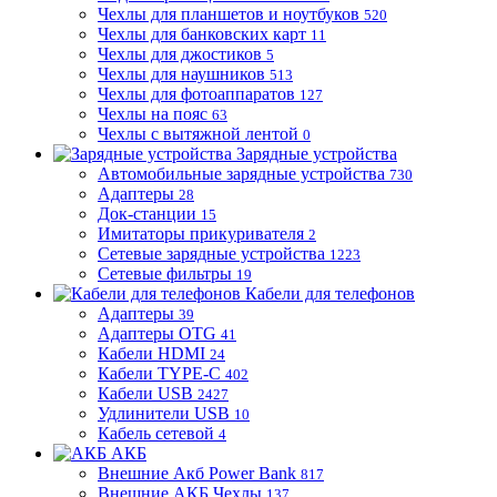
Чехлы для планшетов и ноутбуков
520
Чехлы для банковских карт
11
Чехлы для джостиков
5
Чехлы для наушников
513
Чехлы для фотоаппаратов
127
Чехлы на пояс
63
Чехлы с вытяжной лентой
0
Зарядные устройства
Автомобильные зарядные устройства
730
Адаптеры
28
Док-станции
15
Имитаторы прикуривателя
2
Сетевые зарядные устройства
1223
Сетевые фильтры
19
Кабели для телефонов
Адаптеры
39
Адаптеры OTG
41
Кабели HDMI
24
Кабели TYPE-C
402
Кабели USB
2427
Удлинители USB
10
Кабель сетевой
4
АКБ
Внешние Акб Power Bank
817
Внешние АКБ Чехлы
137