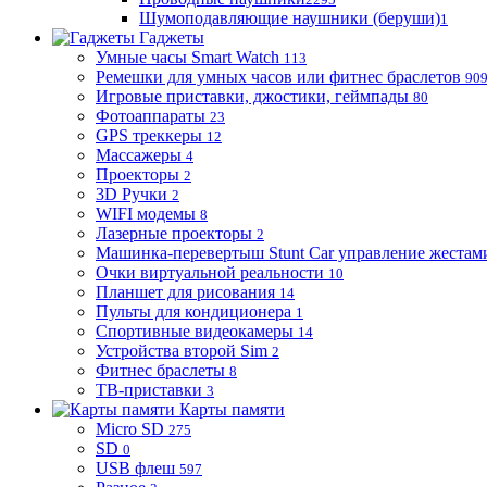
Шумоподавляющие наушники (беруши)
1
Гаджеты
Умные часы Smart Watch
113
Ремешки для умных часов или фитнес браслетов
90
Игровые приставки, джостики, геймпады
80
Фотоаппараты
23
GPS треккеры
12
Массажеры
4
Проекторы
2
3D Ручки
2
WIFI модемы
8
Лазерные проекторы
2
Машинка-перевертыш Stunt Car управление жестам
Очки виртуальной реальности
10
Планшет для рисования
14
Пульты для кондиционера
1
Спортивные видеокамеры
14
Устройства второй Sim
2
Фитнес браслеты
8
ТВ-приставки
3
Карты памяти
Micro SD
275
SD
0
USB флеш
597