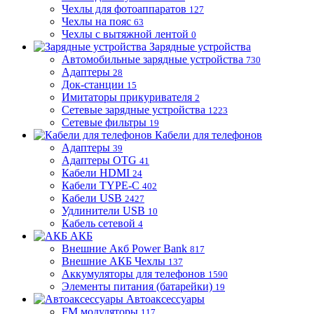
Чехлы для фотоаппаратов
127
Чехлы на пояс
63
Чехлы с вытяжной лентой
0
Зарядные устройства
Автомобильные зарядные устройства
730
Адаптеры
28
Док-станции
15
Имитаторы прикуривателя
2
Сетевые зарядные устройства
1223
Сетевые фильтры
19
Кабели для телефонов
Адаптеры
39
Адаптеры OTG
41
Кабели HDMI
24
Кабели TYPE-C
402
Кабели USB
2427
Удлинители USB
10
Кабель сетевой
4
АКБ
Внешние Акб Power Bank
817
Внешние АКБ Чехлы
137
Аккумуляторы для телефонов
1590
Элементы питания (батарейки)
19
Автоаксессуары
FM модуляторы
117