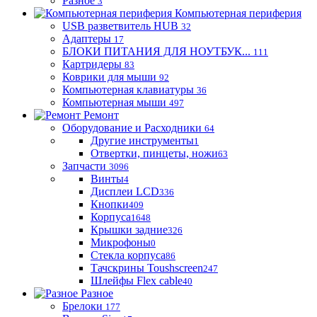
Разное
3
Компьютерная периферия
USB разветвитель HUB
32
Адаптеры
17
БЛОКИ ПИТАНИЯ ДЛЯ НОУТБУК...
111
Картридеры
83
Коврики для мыши
92
Компьютерная клавиатуры
36
Компьютерная мыши
497
Ремонт
Оборудование и Расходники
64
Другие инструменты
1
Отвертки, пинцеты, ножи
63
Запчасти
3096
Винты
4
Дисплеи LCD
336
Кнопки
409
Корпуса
1648
Крышки задние
326
Микрофоны
0
Стекла корпуса
86
Тачскрины Toushscreen
247
Шлейфы Flex cable
40
Разное
Брелоки
177