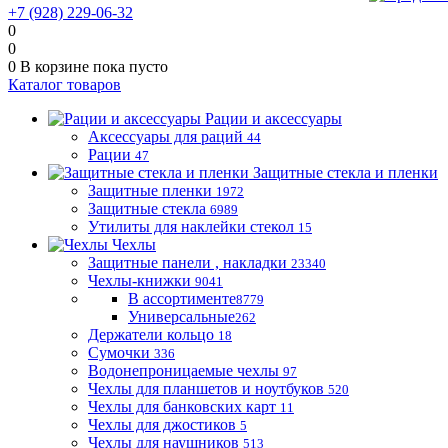
+7 (928) 229-06-32
0
0
0
В корзине
пока пусто
Каталог товаров
Рации и аксессуары
Аксессуары для раций
44
Рации
47
Защитные стекла и пленки
Защитные пленки
1972
Защитные стекла
6989
Утилиты для наклейки стекол
15
Чехлы
Защитные панели , накладки
23340
Чехлы-книжки
9041
В ассортименте
8779
Универсальные
262
Держатели кольцо
18
Сумочки
336
Водонепроницаемые чехлы
97
Чехлы для планшетов и ноутбуков
520
Чехлы для банковских карт
11
Чехлы для джостиков
5
Чехлы для наушников
513