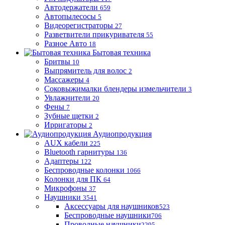
Автодержатели
659
Автопылесосы
5
Видеорегистраторы
27
Разветвители прикуривателя
55
Разное Авто
18
Бытовая техника
Бритвы
10
Выпрямитель для волос
2
Массажеры
4
Соковыжималки блендеры измельчители
3
Увлажнители
20
Фены
7
Зубные щетки
2
Ирригаторы
2
Аудиопродукция
AUX кабели
225
Bluetooth гарнитуры
136
Адаптеры
122
Беспроводные колонки
1066
Колонки для ПК
64
Микрофоны
37
Наушники
3541
Аксессуары для наушников
523
Беспроводные наушники
706
Проводные наушники
2295