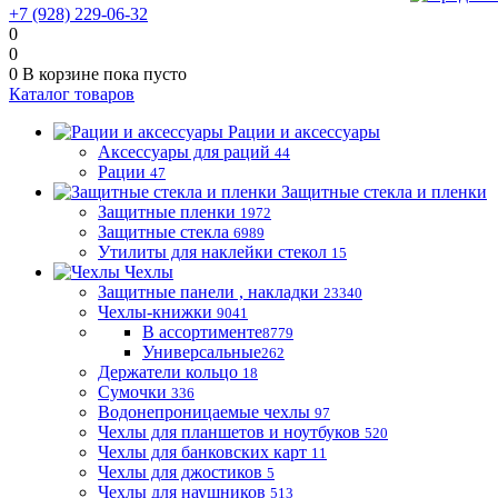
+7 (928) 229-06-32
0
0
0
В корзине
пока пусто
Каталог товаров
Рации и аксессуары
Аксессуары для раций
44
Рации
47
Защитные стекла и пленки
Защитные пленки
1972
Защитные стекла
6989
Утилиты для наклейки стекол
15
Чехлы
Защитные панели , накладки
23340
Чехлы-книжки
9041
В ассортименте
8779
Универсальные
262
Держатели кольцо
18
Сумочки
336
Водонепроницаемые чехлы
97
Чехлы для планшетов и ноутбуков
520
Чехлы для банковских карт
11
Чехлы для джостиков
5
Чехлы для наушников
513