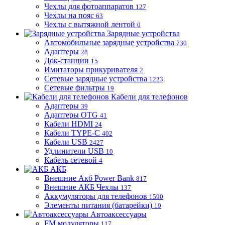
Чехлы для фотоаппаратов
127
Чехлы на пояс
63
Чехлы с вытяжной лентой
0
Зарядные устройства
Автомобильные зарядные устройства
730
Адаптеры
28
Док-станции
15
Имитаторы прикуривателя
2
Сетевые зарядные устройства
1223
Сетевые фильтры
19
Кабели для телефонов
Адаптеры
39
Адаптеры OTG
41
Кабели HDMI
24
Кабели TYPE-C
402
Кабели USB
2427
Удлинители USB
10
Кабель сетевой
4
АКБ
Внешние Акб Power Bank
817
Внешние АКБ Чехлы
137
Аккумуляторы для телефонов
1590
Элементы питания (батарейки)
19
Автоаксессуары
FM модуляторы
117