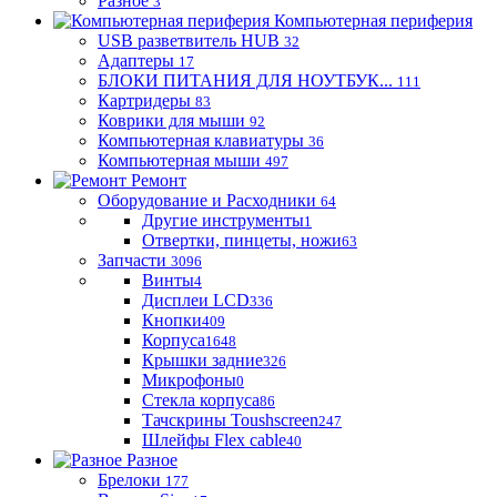
Разное
3
Компьютерная периферия
USB разветвитель HUB
32
Адаптеры
17
БЛОКИ ПИТАНИЯ ДЛЯ НОУТБУК...
111
Картридеры
83
Коврики для мыши
92
Компьютерная клавиатуры
36
Компьютерная мыши
497
Ремонт
Оборудование и Расходники
64
Другие инструменты
1
Отвертки, пинцеты, ножи
63
Запчасти
3096
Винты
4
Дисплеи LCD
336
Кнопки
409
Корпуса
1648
Крышки задние
326
Микрофоны
0
Стекла корпуса
86
Тачскрины Toushscreen
247
Шлейфы Flex cable
40
Разное
Брелоки
177