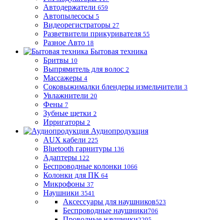
Автодержатели
659
Автопылесосы
5
Видеорегистраторы
27
Разветвители прикуривателя
55
Разное Авто
18
Бытовая техника
Бритвы
10
Выпрямитель для волос
2
Массажеры
4
Соковыжималки блендеры измельчители
3
Увлажнители
20
Фены
7
Зубные щетки
2
Ирригаторы
2
Аудиопродукция
AUX кабели
225
Bluetooth гарнитуры
136
Адаптеры
122
Беспроводные колонки
1066
Колонки для ПК
64
Микрофоны
37
Наушники
3541
Аксессуары для наушников
523
Беспроводные наушники
706
Проводные наушники
2295