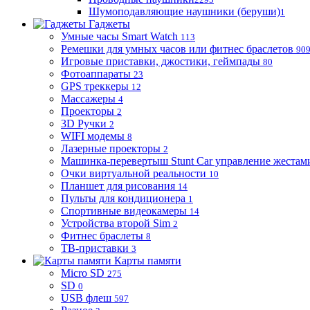
Шумоподавляющие наушники (беруши)
1
Гаджеты
Умные часы Smart Watch
113
Ремешки для умных часов или фитнес браслетов
90
Игровые приставки, джостики, геймпады
80
Фотоаппараты
23
GPS треккеры
12
Массажеры
4
Проекторы
2
3D Ручки
2
WIFI модемы
8
Лазерные проекторы
2
Машинка-перевертыш Stunt Car управление жестам
Очки виртуальной реальности
10
Планшет для рисования
14
Пульты для кондиционера
1
Спортивные видеокамеры
14
Устройства второй Sim
2
Фитнес браслеты
8
ТВ-приставки
3
Карты памяти
Micro SD
275
SD
0
USB флеш
597