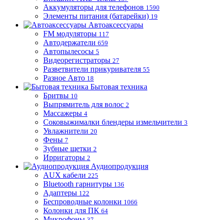
Аккумуляторы для телефонов
1590
Элементы питания (батарейки)
19
Автоаксессуары
FM модуляторы
117
Автодержатели
659
Автопылесосы
5
Видеорегистраторы
27
Разветвители прикуривателя
55
Разное Авто
18
Бытовая техника
Бритвы
10
Выпрямитель для волос
2
Массажеры
4
Соковыжималки блендеры измельчители
3
Увлажнители
20
Фены
7
Зубные щетки
2
Ирригаторы
2
Аудиопродукция
AUX кабели
225
Bluetooth гарнитуры
136
Адаптеры
122
Беспроводные колонки
1066
Колонки для ПК
64
Микрофоны
37