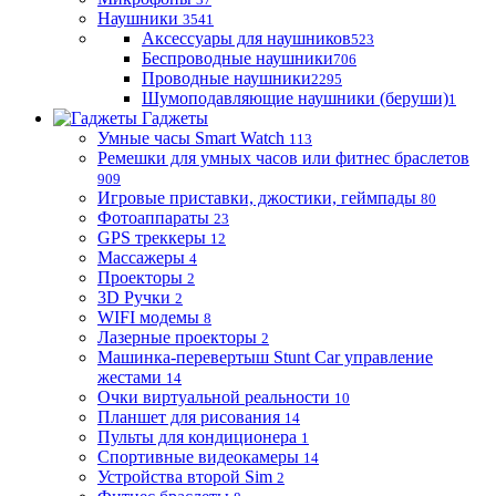
Наушники
3541
Аксессуары для наушников
523
Беспроводные наушники
706
Проводные наушники
2295
Шумоподавляющие наушники (беруши)
1
Гаджеты
Умные часы Smart Watch
113
Ремешки для умных часов или фитнес браслетов
909
Игровые приставки, джостики, геймпады
80
Фотоаппараты
23
GPS треккеры
12
Массажеры
4
Проекторы
2
3D Ручки
2
WIFI модемы
8
Лазерные проекторы
2
Машинка-перевертыш Stunt Car управление
жестами
14
Очки виртуальной реальности
10
Планшет для рисования
14
Пульты для кондиционера
1
Спортивные видеокамеры
14
Устройства второй Sim
2