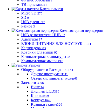
Фитнес браслеты
8
ТВ-приставки
3
Карты памяти
Micro SD
275
SD
0
USB флеш
597
Разное
3
Компьютерная периферия
USB разветвитель HUB
32
Адаптеры
17
БЛОКИ ПИТАНИЯ ДЛЯ НОУТБУК...
111
Картридеры
83
Коврики для мыши
92
Компьютерная клавиатуры
36
Компьютерная мыши
497
Ремонт
Оборудование и Расходники
64
Другие инструменты
1
Отвертки, пинцеты, ножи
63
Запчасти
3096
Винты
4
Дисплеи LCD
336
Кнопки
409
Корпуса
1648
Крышки задние
326