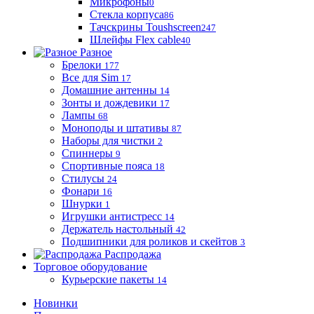
Микрофоны
0
Стекла корпуса
86
Тачскрины Toushscreen
247
Шлейфы Flex cable
40
Разное
Брелоки
177
Все для Sim
17
Домашние антенны
14
Зонты и дождевики
17
Лампы
68
Моноподы и штативы
87
Наборы для чистки
2
Спиннеры
9
Спортивные пояса
18
Стилусы
24
Фонари
16
Шнурки
1
Игрушки антистресс
14
Держатель настольный
42
Подшипники для роликов и скейтов
3
Распродажа
Торговое оборудование
Курьерские пакеты
14
Новинки