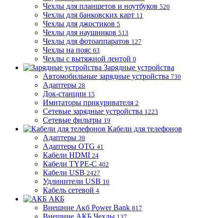
Чехлы для планшетов и ноутбуков
520
Чехлы для банковских карт
11
Чехлы для джостиков
5
Чехлы для наушников
513
Чехлы для фотоаппаратов
127
Чехлы на пояс
63
Чехлы с вытяжной лентой
0
Зарядные устройства
Автомобильные зарядные устройства
730
Адаптеры
28
Док-станции
15
Имитаторы прикуривателя
2
Сетевые зарядные устройства
1223
Сетевые фильтры
19
Кабели для телефонов
Адаптеры
39
Адаптеры OTG
41
Кабели HDMI
24
Кабели TYPE-C
402
Кабели USB
2427
Удлинители USB
10
Кабель сетевой
4
АКБ
Внешние Акб Power Bank
817
Внешние АКБ Чехлы
137