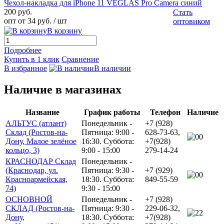
Чехол-накладка для iPhone 11 VEGLAS Pro Camera синий
200 руб.
Стать
опт от 34 руб.
/ шт
оптовиком
В корзину
Подробнее
Купить в 1 клик
Сравнение
В избранное
В наличии
Наличие в магазинах
Название
График работы
Телефон
Наличие
АЛЬТУС (атлант)
Понедельник -
+7 (928)
Склад (Ростов-на-
Пятница: 9:00 -
628-73-63,
0
Дону, Малое зелёное
16:30. Суббота:
+7(928)
кольцо, 3)
9:00 - 15:00
279-14-24
КРАСНОДАР Склад
Понедельник -
(Краснодар, ул.
Пятница: 9:30 -
+7 (929)
0
Красноармейская,
18:30. Суббота:
849-55-59
74)
9:30 - 15:00
ОСНОВНОЙ
Понедельник -
+7 (928)
СКЛАД (Ростов-на-
Пятница: 9:30 -
229-06-32,
2
Дону,
18:30. Суббота:
+7(928)