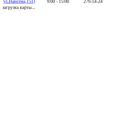
ул.Нансена,151)
9:00 - 15:00
279-14-24
загрузка карты...