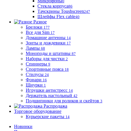
Микрофоны
0
Стекла корпуса
86
Тачскрины Toushscreen
247
Шлейфы Flex cable
40
Разное
Брелоки
177
Все для Sim
17
Домашние антенны
14
Зонты и дождевики
17
Лампы
68
Моноподы и штативы
87
Наборы для чистки
2
Спиннеры
9
Спортивные пояса
18
Стилусы
24
Фонари
16
Шнурки
1
Игрушки антистресс
14
Держатель настольный
42
Подшипники для роликов и скейтов
3
Распродажа
Торговое оборудование
Курьерские пакеты
14
Новинки