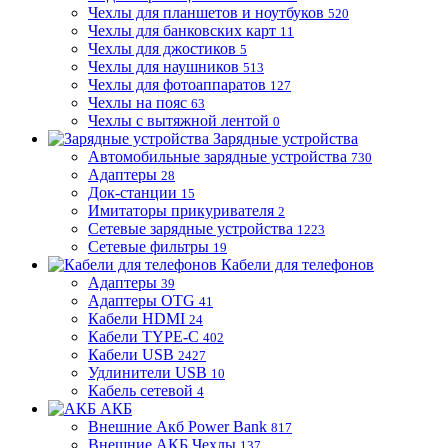
Чехлы для планшетов и ноутбуков
520
Чехлы для банковских карт
11
Чехлы для джостиков
5
Чехлы для наушников
513
Чехлы для фотоаппаратов
127
Чехлы на пояс
63
Чехлы с вытяжной лентой
0
Зарядные устройства
Автомобильные зарядные устройства
730
Адаптеры
28
Док-станции
15
Имитаторы прикуривателя
2
Сетевые зарядные устройства
1223
Сетевые фильтры
19
Кабели для телефонов
Адаптеры
39
Адаптеры OTG
41
Кабели HDMI
24
Кабели TYPE-C
402
Кабели USB
2427
Удлинители USB
10
Кабель сетевой
4
АКБ
Внешние Акб Power Bank
817
Внешние АКБ Чехлы
137