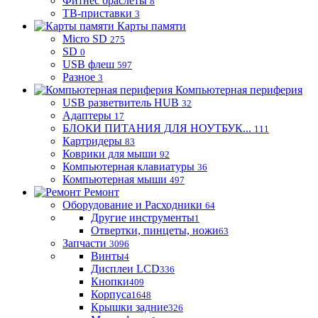
Фитнес браслеты
8
ТВ-приставки
3
Карты памяти
Micro SD
275
SD
0
USB флеш
597
Разное
3
Компьютерная периферия
USB разветвитель HUB
32
Адаптеры
17
БЛОКИ ПИТАНИЯ ДЛЯ НОУТБУК...
111
Картридеры
83
Коврики для мыши
92
Компьютерная клавиатуры
36
Компьютерная мыши
497
Ремонт
Оборудование и Расходники
64
Другие инструменты
1
Отвертки, пинцеты, ножи
63
Запчасти
3096
Винты
4
Дисплеи LCD
336
Кнопки
409
Корпуса
1648
Крышки задние
326