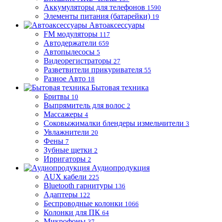
Аккумуляторы для телефонов
1590
Элементы питания (батарейки)
19
Автоаксессуары
FM модуляторы
117
Автодержатели
659
Автопылесосы
5
Видеорегистраторы
27
Разветвители прикуривателя
55
Разное Авто
18
Бытовая техника
Бритвы
10
Выпрямитель для волос
2
Массажеры
4
Соковыжималки блендеры измельчители
3
Увлажнители
20
Фены
7
Зубные щетки
2
Ирригаторы
2
Аудиопродукция
AUX кабели
225
Bluetooth гарнитуры
136
Адаптеры
122
Беспроводные колонки
1066
Колонки для ПК
64
Микрофоны
37