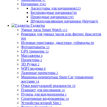
Наушники
3541
Аксессуары для наушников
523
Беспроводные наушники
706
Проводные наушники
2295
Шумоподавляющие наушники (беруши)
1
Гаджеты
Умные часы Smart Watch
113
Ремешки для умных часов или фитнес браслетов
909
Игровые приставки, джостики, геймпады
80
Фотоаппараты
23
GPS треккеры
12
Массажеры
4
Проекторы
2
3D Ручки
2
WIFI модемы
8
Лазерные проекторы
2
Машинка-перевертыш Stunt Car управление
жестами
14
Очки виртуальной реальности
10
Планшет для рисования
14
Пульты для кондиционера
1
Спортивные видеокамеры
14
Устройства второй Sim
2