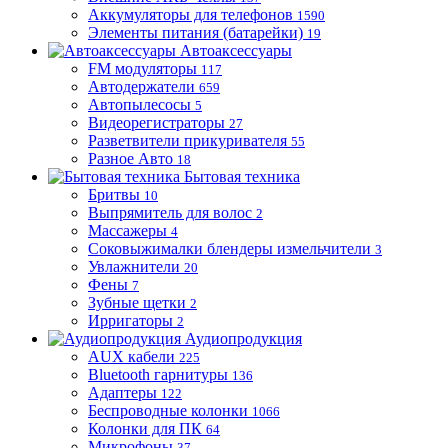
Аккумуляторы для телефонов
1590
Элементы питания (батарейки)
19
Автоаксессуары
FM модуляторы
117
Автодержатели
659
Автопылесосы
5
Видеорегистраторы
27
Разветвители прикуривателя
55
Разное Авто
18
Бытовая техника
Бритвы
10
Выпрямитель для волос
2
Массажеры
4
Соковыжималки блендеры измельчители
3
Увлажнители
20
Фены
7
Зубные щетки
2
Ирригаторы
2
Аудиопродукция
AUX кабели
225
Bluetooth гарнитуры
136
Адаптеры
122
Беспроводные колонки
1066
Колонки для ПК
64
Микрофоны
37