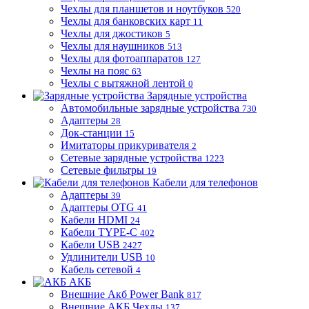
Чехлы для планшетов и ноутбуков
520
Чехлы для банковских карт
11
Чехлы для джостиков
5
Чехлы для наушников
513
Чехлы для фотоаппаратов
127
Чехлы на пояс
63
Чехлы с вытяжной лентой
0
Зарядные устройства
Автомобильные зарядные устройства
730
Адаптеры
28
Док-станции
15
Имитаторы прикуривателя
2
Сетевые зарядные устройства
1223
Сетевые фильтры
19
Кабели для телефонов
Адаптеры
39
Адаптеры OTG
41
Кабели HDMI
24
Кабели TYPE-C
402
Кабели USB
2427
Удлинители USB
10
Кабель сетевой
4
АКБ
Внешние Акб Power Bank
817
Внешние АКБ Чехлы
137