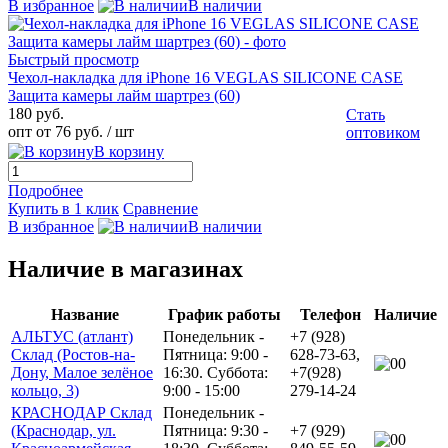
В избранное
В наличии
Быстрый просмотр
Чехол-накладка для iPhone 16 VEGLAS SILICONE CASE
Защита камеры лайм шартрез (60)
180 руб.
Стать
опт от 76 руб.
/ шт
оптовиком
В корзину
Подробнее
Купить в 1 клик
Сравнение
В избранное
В наличии
Наличие в магазинах
Название
График работы
Телефон
Наличие
АЛЬТУС (атлант)
Понедельник -
+7 (928)
Склад (Ростов-на-
Пятница: 9:00 -
628-73-63,
0
Дону, Малое зелёное
16:30. Суббота:
+7(928)
кольцо, 3)
9:00 - 15:00
279-14-24
КРАСНОДАР Склад
Понедельник -
(Краснодар, ул.
Пятница: 9:30 -
+7 (929)
0