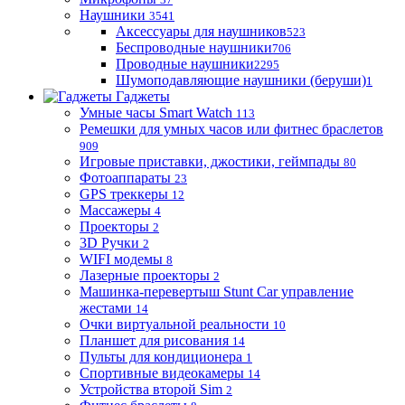
Наушники
3541
Аксессуары для наушников
523
Беспроводные наушники
706
Проводные наушники
2295
Шумоподавляющие наушники (беруши)
1
Гаджеты
Умные часы Smart Watch
113
Ремешки для умных часов или фитнес браслетов
909
Игровые приставки, джостики, геймпады
80
Фотоаппараты
23
GPS треккеры
12
Массажеры
4
Проекторы
2
3D Ручки
2
WIFI модемы
8
Лазерные проекторы
2
Машинка-перевертыш Stunt Car управление
жестами
14
Очки виртуальной реальности
10
Планшет для рисования
14
Пульты для кондиционера
1
Спортивные видеокамеры
14
Устройства второй Sim
2