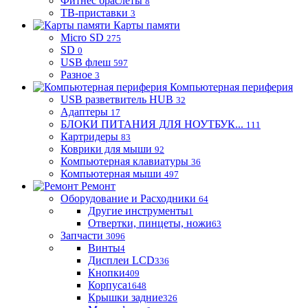
Фитнес браслеты
8
ТВ-приставки
3
Карты памяти
Micro SD
275
SD
0
USB флеш
597
Разное
3
Компьютерная периферия
USB разветвитель HUB
32
Адаптеры
17
БЛОКИ ПИТАНИЯ ДЛЯ НОУТБУК...
111
Картридеры
83
Коврики для мыши
92
Компьютерная клавиатуры
36
Компьютерная мыши
497
Ремонт
Оборудование и Расходники
64
Другие инструменты
1
Отвертки, пинцеты, ножи
63
Запчасти
3096
Винты
4
Дисплеи LCD
336
Кнопки
409
Корпуса
1648
Крышки задние
326