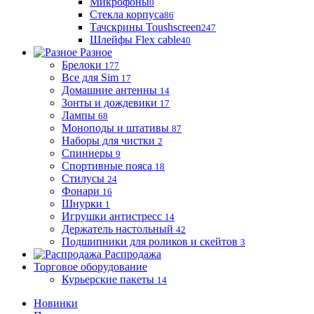
Микрофоны
0
Стекла корпуса
86
Тачскрины Toushscreen
247
Шлейфы Flex cable
40
Разное
Брелоки
177
Все для Sim
17
Домашние антенны
14
Зонты и дождевики
17
Лампы
68
Моноподы и штативы
87
Наборы для чистки
2
Спиннеры
9
Спортивные пояса
18
Стилусы
24
Фонари
16
Шнурки
1
Игрушки антистресс
14
Держатель настольный
42
Подшипники для роликов и скейтов
3
Распродажа
Торговое оборудование
Курьерские пакеты
14
Новинки