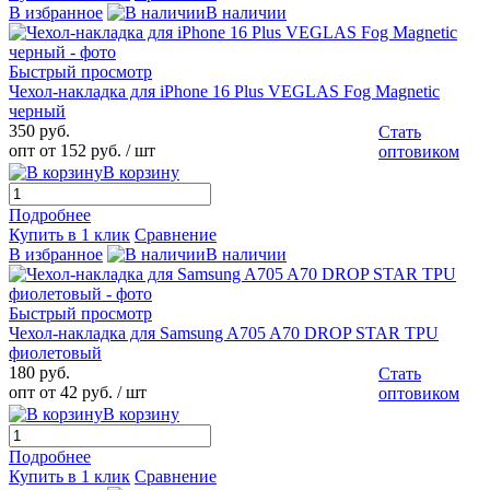
В избранное
В наличии
Быстрый просмотр
Чехол-накладка для iPhone 16 Plus VEGLAS Fog Magnetic
черный
350 руб.
Стать
опт от 152 руб.
/ шт
оптовиком
В корзину
Подробнее
Купить в 1 клик
Сравнение
В избранное
В наличии
Быстрый просмотр
Чехол-накладка для Samsung A705 A70 DROP STAR TPU
фиолетовый
180 руб.
Стать
опт от 42 руб.
/ шт
оптовиком
В корзину
Подробнее
Купить в 1 клик
Сравнение