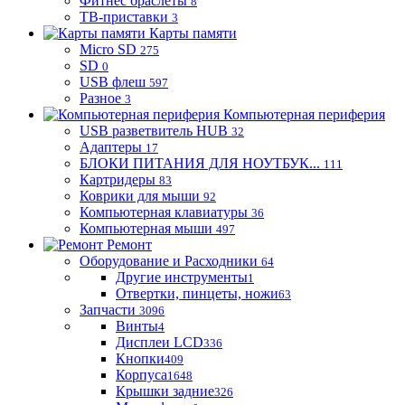
Фитнес браслеты
8
ТВ-приставки
3
Карты памяти
Micro SD
275
SD
0
USB флеш
597
Разное
3
Компьютерная периферия
USB разветвитель HUB
32
Адаптеры
17
БЛОКИ ПИТАНИЯ ДЛЯ НОУТБУК...
111
Картридеры
83
Коврики для мыши
92
Компьютерная клавиатуры
36
Компьютерная мыши
497
Ремонт
Оборудование и Расходники
64
Другие инструменты
1
Отвертки, пинцеты, ножи
63
Запчасти
3096
Винты
4
Дисплеи LCD
336
Кнопки
409
Корпуса
1648
Крышки задние
326