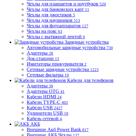
Чехлы для планшетов и ноутбуков
520
Чехлы для банковских карт
11
Чехлы для джостиков
5
Чехлы для наушников
513
Чехлы для фотоаппаратов
127
Чехлы на пояс
63
Чехлы с вытяжной лентой
0
Зарядные устройства
Автомобильные зарядные устройства
730
Адаптеры
28
Док-станции
15
Имитаторы прикуривателя
2
Сетевые зарядные устройства
1223
Сетевые фильтры
19
Кабели для телефонов
Адаптеры
39
Адаптеры OTG
41
Кабели HDMI
24
Кабели TYPE-C
402
Кабели USB
2427
Удлинители USB
10
Кабель сетевой
4
АКБ
Внешние Акб Power Bank
817
Внешние АКБ Чехлы
137