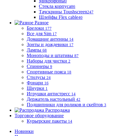
Микрофоны
0
Стекла корпуса
86
Тачскрины Toushscreen
247
Шлейфы Flex cable
40
Разное
Брелоки
177
Все для Sim
17
Домашние антенны
14
Зонты и дождевики
17
Лампы
68
Моноподы и штативы
87
Наборы для чистки
2
Спиннеры
9
Спортивные пояса
18
Стилусы
24
Фонари
16
Шнурки
1
Игрушки антистресс
14
Держатель настольный
42
Подшипники для роликов и скейтов
3
Распродажа
Торговое оборудование
Курьерские пакеты
14
Новинки