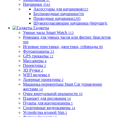
Наушники
3541
Аксессуары для наушников
523
Беспроводные наушники
706
Проводные наушники
2295
Шумоподавляющие наушники (беруши)
1
Гаджеты
Умные часы Smart Watch
113
Ремешки для умных часов или фитнес браслетов
909
Игровые приставки, джостики, геймпады
80
Фотоаппараты
23
GPS треккеры
12
Массажеры
4
Проекторы
2
3D Ручки
2
WIFI модемы
8
Лазерные проекторы
2
Машинка-перевертыш Stunt Car управление
жестами
14
Очки виртуальной реальности
10
Планшет для рисования
14
Пульты для кондиционера
1
Спортивные видеокамеры
14
Устройства второй Sim
2