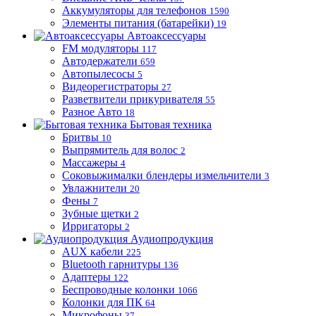
Аккумуляторы для телефонов
1590
Элементы питания (батарейки)
19
Автоаксессуары
FM модуляторы
117
Автодержатели
659
Автопылесосы
5
Видеорегистраторы
27
Разветвители прикуривателя
55
Разное Авто
18
Бытовая техника
Бритвы
10
Выпрямитель для волос
2
Массажеры
4
Соковыжималки блендеры измельчители
3
Увлажнители
20
Фены
7
Зубные щетки
2
Ирригаторы
2
Аудиопродукция
AUX кабели
225
Bluetooth гарнитуры
136
Адаптеры
122
Беспроводные колонки
1066
Колонки для ПК
64
Микрофоны
37