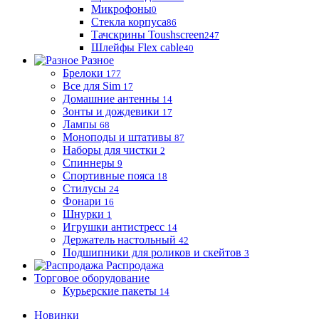
Микрофоны
0
Стекла корпуса
86
Тачскрины Toushscreen
247
Шлейфы Flex cable
40
Разное
Брелоки
177
Все для Sim
17
Домашние антенны
14
Зонты и дождевики
17
Лампы
68
Моноподы и штативы
87
Наборы для чистки
2
Спиннеры
9
Спортивные пояса
18
Стилусы
24
Фонари
16
Шнурки
1
Игрушки антистресс
14
Держатель настольный
42
Подшипники для роликов и скейтов
3
Распродажа
Торговое оборудование
Курьерские пакеты
14
Новинки