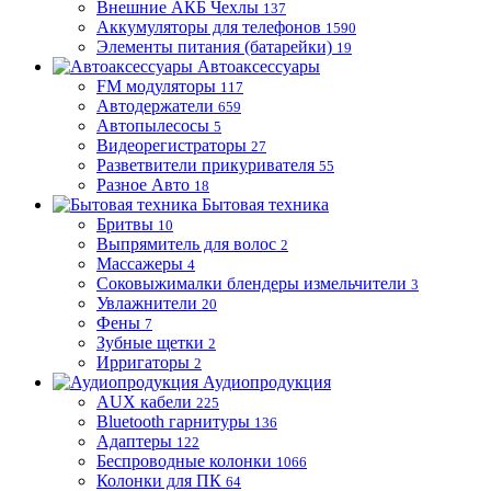
Внешние АКБ Чехлы
137
Аккумуляторы для телефонов
1590
Элементы питания (батарейки)
19
Автоаксессуары
FM модуляторы
117
Автодержатели
659
Автопылесосы
5
Видеорегистраторы
27
Разветвители прикуривателя
55
Разное Авто
18
Бытовая техника
Бритвы
10
Выпрямитель для волос
2
Массажеры
4
Соковыжималки блендеры измельчители
3
Увлажнители
20
Фены
7
Зубные щетки
2
Ирригаторы
2
Аудиопродукция
AUX кабели
225
Bluetooth гарнитуры
136
Адаптеры
122
Беспроводные колонки
1066
Колонки для ПК
64