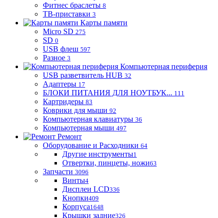
Фитнес браслеты
8
ТВ-приставки
3
Карты памяти
Micro SD
275
SD
0
USB флеш
597
Разное
3
Компьютерная периферия
USB разветвитель HUB
32
Адаптеры
17
БЛОКИ ПИТАНИЯ ДЛЯ НОУТБУК...
111
Картридеры
83
Коврики для мыши
92
Компьютерная клавиатуры
36
Компьютерная мыши
497
Ремонт
Оборудование и Расходники
64
Другие инструменты
1
Отвертки, пинцеты, ножи
63
Запчасти
3096
Винты
4
Дисплеи LCD
336
Кнопки
409
Корпуса
1648
Крышки задние
326