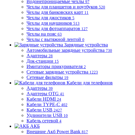
Водонепроницаемые чехлы
97
Чехлы для планшетов и ноутбуков
520
Чехлы для банковских карт
11
Чехлы для джостиков
5
Чехлы для наушников
513
Чехлы для фотоаппаратов
127
Чехлы на пояс
63
Чехлы с вытяжной лентой
0
Зарядные устройства
Автомобильные зарядные устройства
730
Адаптеры
28
Док-станции
15
Имитаторы прикуривателя
2
Сетевые зарядные устройства
1223
Сетевые фильтры
19
Кабели для телефонов
Адаптеры
39
Адаптеры OTG
41
Кабели HDMI
24
Кабели TYPE-C
402
Кабели USB
2427
Удлинители USB
10
Кабель сетевой
4
АКБ
Внешние Акб Power Bank
817