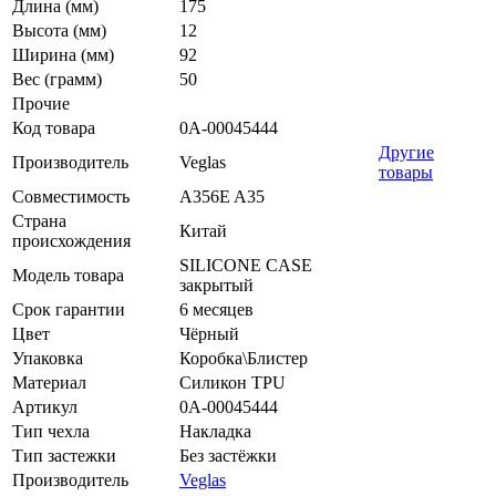
Длина (мм)
175
Высота (мм)
12
Ширина (мм)
92
Вес (грамм)
50
Прочие
Код товара
0А-00045444
Другие
Производитель
Veglas
товары
Совместимость
A356E A35
Страна
Китай
происхождения
SILICONE CASE
Модель товара
закрытый
Срок гарантии
6 месяцев
Цвет
Чёрный
Упаковка
Коробка\Блистер
Материал
Силикон TPU
Артикул
0А-00045444
Тип чехла
Накладка
Тип застежки
Без застёжки
Производитель
Veglas