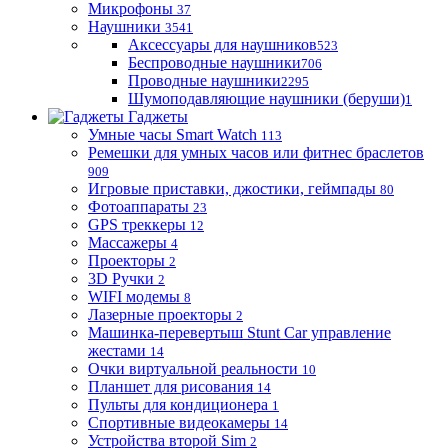
Микрофоны
37
Наушники
3541
Аксессуары для наушников
523
Беспроводные наушники
706
Проводные наушники
2295
Шумоподавляющие наушники (беруши)
1
Гаджеты
Умные часы Smart Watch
113
Ремешки для умных часов или фитнес браслетов
909
Игровые приставки, джостики, геймпады
80
Фотоаппараты
23
GPS треккеры
12
Массажеры
4
Проекторы
2
3D Ручки
2
WIFI модемы
8
Лазерные проекторы
2
Машинка-перевертыш Stunt Car управление
жестами
14
Очки виртуальной реальности
10
Планшет для рисования
14
Пульты для кондиционера
1
Спортивные видеокамеры
14
Устройства второй Sim
2