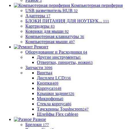
Разное
3
Компьютерная периферия
USB разветвитель HUB
32
Адаптеры
17
БЛОКИ ПИТАНИЯ ДЛЯ НОУТБУК...
111
Картридеры
83
Коврики для мыши
92
Компьютерная клавиатуры
36
Компьютерная мыши
497
Ремонт
Оборудование и Расходники
64
Другие инструменты
1
Отвертки, пинцеты, ножи
63
Запчасти
3096
Винты
4
Дисплеи LCD
336
Кнопки
409
Корпуса
1648
Крышки задние
326
Микрофоны
0
Стекла корпуса
86
Тачскрины Toushscreen
247
Шлейфы Flex cable
40
Разное
Брелоки
177