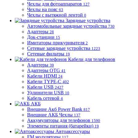
Чехлы для фотоаппаратов
127
Чехлы на пояс
63
Чехлы с вытяжной лентой
0
Зарядные устройства
Автомобильные зарядные устройства
730
Адаптеры
28
Док-станции
15
Имитаторы прикуривателя
2
Сетевые зарядные устройства
1223
Сетевые фильтры
19
Кабели для телефонов
Адаптеры
39
Адаптеры OTG
41
Кабели HDMI
24
Кабели TYPE-C
402
Кабели USB
2427
Удлинители USB
10
Кабель сетевой
4
АКБ
Внешние Акб Power Bank
817
Внешние АКБ Чехлы
137
Аккумуляторы для телефонов
1590
Элементы питания (батарейки)
19
Автоаксессуары
FM модуляторы
117