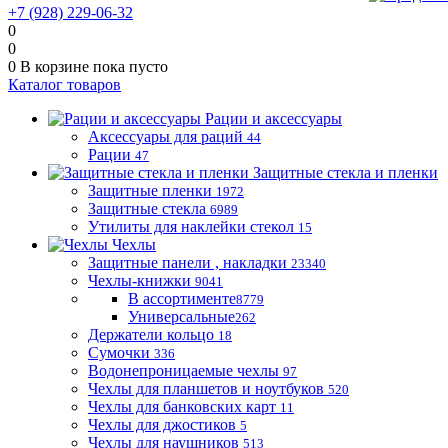
+7 (928) 229-06-32
0
0
0
В корзине
пока пусто
Каталог товаров
Рации и аксессуары
Аксессуары для раций
44
Рации
47
Защитные стекла и пленки
Защитные пленки
1972
Защитные стекла
6989
Утилиты для наклейки стекол
15
Чехлы
Защитные панели , накладки
23340
Чехлы-книжки
9041
В ассортименте
8779
Универсальные
262
Держатели кольцо
18
Сумочки
336
Водонепроницаемые чехлы
97
Чехлы для планшетов и ноутбуков
520
Чехлы для банковских карт
11
Чехлы для джостиков
5
Чехлы для наушников
513