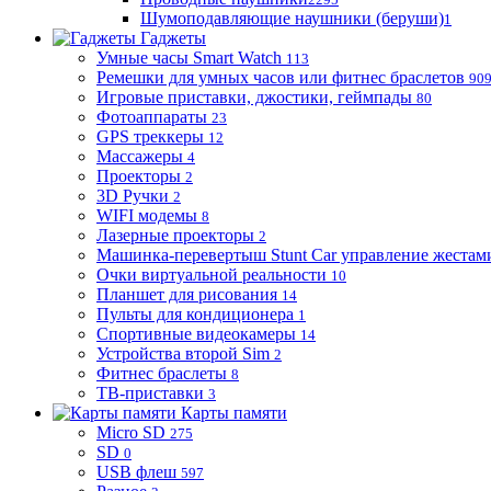
Шумоподавляющие наушники (беруши)
1
Гаджеты
Умные часы Smart Watch
113
Ремешки для умных часов или фитнес браслетов
90
Игровые приставки, джостики, геймпады
80
Фотоаппараты
23
GPS треккеры
12
Массажеры
4
Проекторы
2
3D Ручки
2
WIFI модемы
8
Лазерные проекторы
2
Машинка-перевертыш Stunt Car управление жестам
Очки виртуальной реальности
10
Планшет для рисования
14
Пульты для кондиционера
1
Спортивные видеокамеры
14
Устройства второй Sim
2
Фитнес браслеты
8
ТВ-приставки
3
Карты памяти
Micro SD
275
SD
0
USB флеш
597