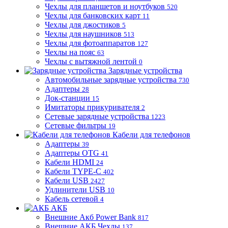
Чехлы для планшетов и ноутбуков
520
Чехлы для банковских карт
11
Чехлы для джостиков
5
Чехлы для наушников
513
Чехлы для фотоаппаратов
127
Чехлы на пояс
63
Чехлы с вытяжной лентой
0
Зарядные устройства
Автомобильные зарядные устройства
730
Адаптеры
28
Док-станции
15
Имитаторы прикуривателя
2
Сетевые зарядные устройства
1223
Сетевые фильтры
19
Кабели для телефонов
Адаптеры
39
Адаптеры OTG
41
Кабели HDMI
24
Кабели TYPE-C
402
Кабели USB
2427
Удлинители USB
10
Кабель сетевой
4
АКБ
Внешние Акб Power Bank
817
Внешние АКБ Чехлы
137