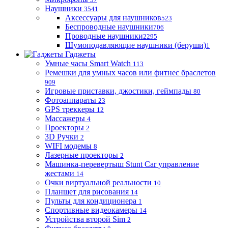
Наушники
3541
Аксессуары для наушников
523
Беспроводные наушники
706
Проводные наушники
2295
Шумоподавляющие наушники (беруши)
1
Гаджеты
Умные часы Smart Watch
113
Ремешки для умных часов или фитнес браслетов
909
Игровые приставки, джостики, геймпады
80
Фотоаппараты
23
GPS треккеры
12
Массажеры
4
Проекторы
2
3D Ручки
2
WIFI модемы
8
Лазерные проекторы
2
Машинка-перевертыш Stunt Car управление
жестами
14
Очки виртуальной реальности
10
Планшет для рисования
14
Пульты для кондиционера
1
Спортивные видеокамеры
14
Устройства второй Sim
2