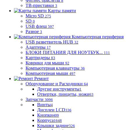
Фитнес браслеты
8
ТВ-приставки
3
Карты памяти
Micro SD
275
SD
0
USB флеш
597
Разное
3
Компьютерная периферия
USB разветвитель HUB
32
Адаптеры
17
БЛОКИ ПИТАНИЯ ДЛЯ НОУТБУК...
111
Картридеры
83
Коврики для мыши
92
Компьютерная клавиатуры
36
Компьютерная мыши
497
Ремонт
Оборудование и Расходники
64
Другие инструменты
1
Отвертки, пинцеты, ножи
63
Запчасти
3096
Винты
4
Дисплеи LCD
336
Кнопки
409
Корпуса
1648
Крышки задние
326