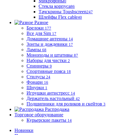
Микрофоны
0
Стекла корпуса
86
Тачскрины Toushscreen
247
Шлейфы Flex cable
40
Разное
Брелоки
177
Все для Sim
17
Домашние антенны
14
Зонты и дождевики
17
Лампы
68
Моноподы и штативы
87
Наборы для чистки
2
Спиннеры
9
Спортивные пояса
18
Стилусы
24
Фонари
16
Шнурки
1
Игрушки антистресс
14
Держатель настольный
42
Подшипники для роликов и скейтов
3
Распродажа
Торговое оборудование
Курьерские пакеты
14
Новинки