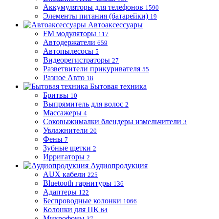
Аккумуляторы для телефонов
1590
Элементы питания (батарейки)
19
Автоаксессуары
FM модуляторы
117
Автодержатели
659
Автопылесосы
5
Видеорегистраторы
27
Разветвители прикуривателя
55
Разное Авто
18
Бытовая техника
Бритвы
10
Выпрямитель для волос
2
Массажеры
4
Соковыжималки блендеры измельчители
3
Увлажнители
20
Фены
7
Зубные щетки
2
Ирригаторы
2
Аудиопродукция
AUX кабели
225
Bluetooth гарнитуры
136
Адаптеры
122
Беспроводные колонки
1066
Колонки для ПК
64
Микрофоны
37