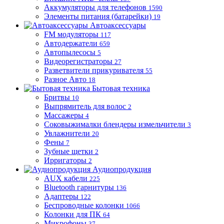
Аккумуляторы для телефонов
1590
Элементы питания (батарейки)
19
Автоаксессуары
FM модуляторы
117
Автодержатели
659
Автопылесосы
5
Видеорегистраторы
27
Разветвители прикуривателя
55
Разное Авто
18
Бытовая техника
Бритвы
10
Выпрямитель для волос
2
Массажеры
4
Соковыжималки блендеры измельчители
3
Увлажнители
20
Фены
7
Зубные щетки
2
Ирригаторы
2
Аудиопродукция
AUX кабели
225
Bluetooth гарнитуры
136
Адаптеры
122
Беспроводные колонки
1066
Колонки для ПК
64
Микрофоны
37