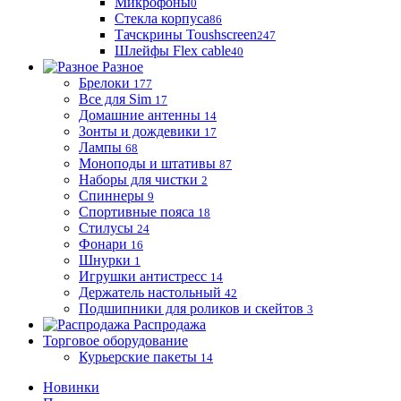
Микрофоны
0
Стекла корпуса
86
Тачскрины Toushscreen
247
Шлейфы Flex cable
40
Разное
Брелоки
177
Все для Sim
17
Домашние антенны
14
Зонты и дождевики
17
Лампы
68
Моноподы и штативы
87
Наборы для чистки
2
Спиннеры
9
Спортивные пояса
18
Стилусы
24
Фонари
16
Шнурки
1
Игрушки антистресс
14
Держатель настольный
42
Подшипники для роликов и скейтов
3
Распродажа
Торговое оборудование
Курьерские пакеты
14
Новинки