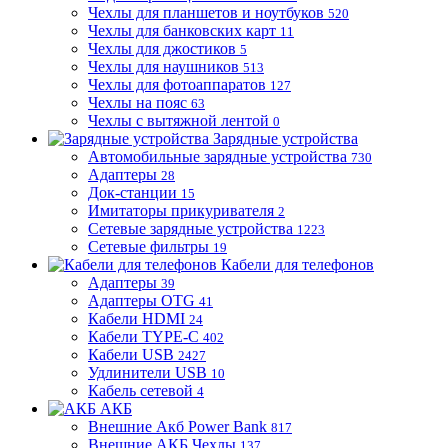
Чехлы для планшетов и ноутбуков
520
Чехлы для банковских карт
11
Чехлы для джостиков
5
Чехлы для наушников
513
Чехлы для фотоаппаратов
127
Чехлы на пояс
63
Чехлы с вытяжной лентой
0
Зарядные устройства
Автомобильные зарядные устройства
730
Адаптеры
28
Док-станции
15
Имитаторы прикуривателя
2
Сетевые зарядные устройства
1223
Сетевые фильтры
19
Кабели для телефонов
Адаптеры
39
Адаптеры OTG
41
Кабели HDMI
24
Кабели TYPE-C
402
Кабели USB
2427
Удлинители USB
10
Кабель сетевой
4
АКБ
Внешние Акб Power Bank
817
Внешние АКБ Чехлы
137