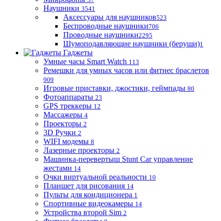
Наушники
3541
Аксессуары для наушников
523
Беспроводные наушники
706
Проводные наушники
2295
Шумоподавляющие наушники (беруши)
1
Гаджеты
Умные часы Smart Watch
113
Ремешки для умных часов или фитнес браслетов
909
Игровые приставки, джостики, геймпады
80
Фотоаппараты
23
GPS треккеры
12
Массажеры
4
Проекторы
2
3D Ручки
2
WIFI модемы
8
Лазерные проекторы
2
Машинка-перевертыш Stunt Car управление
жестами
14
Очки виртуальной реальности
10
Планшет для рисования
14
Пульты для кондиционера
1
Спортивные видеокамеры
14
Устройства второй Sim
2