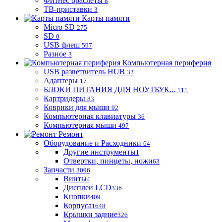
Фитнес браслеты
8
ТВ-приставки
3
Карты памяти
Micro SD
275
SD
0
USB флеш
597
Разное
3
Компьютерная периферия
USB разветвитель HUB
32
Адаптеры
17
БЛОКИ ПИТАНИЯ ДЛЯ НОУТБУК...
111
Картридеры
83
Коврики для мыши
92
Компьютерная клавиатуры
36
Компьютерная мыши
497
Ремонт
Оборудование и Расходники
64
Другие инструменты
1
Отвертки, пинцеты, ножи
63
Запчасти
3096
Винты
4
Дисплеи LCD
336
Кнопки
409
Корпуса
1648
Крышки задние
326