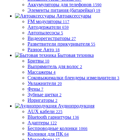
Аккумуляторы для телефонов
1590
Элементы питания (батарейки)
19
Автоаксессуары
FM модуляторы
117
Автодержатели
659
Автопылесосы
5
Видеорегистраторы
27
Разветвители прикуривателя
55
Разное Авто
18
Бытовая техника
Бритвы
10
Выпрямитель для волос
2
Массажеры
4
Соковыжималки блендеры измельчители
3
Увлажнители
20
Фены
7
Зубные щетки
2
Ирригаторы
2
Аудиопродукция
AUX кабели
225
Bluetooth гарнитуры
136
Адаптеры
122
Беспроводные колонки
1066
Колонки для ПК
64
Микрофоны
37