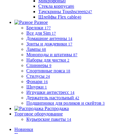
Микрофоны
0
Стекла корпуса
86
Тачскрины Toushscreen
247
Шлейфы Flex cable
40
Разное
Брелоки
177
Все для Sim
17
Домашние антенны
14
Зонты и дождевики
17
Лампы
68
Моноподы и штативы
87
Наборы для чистки
2
Спиннеры
9
Спортивные пояса
18
Стилусы
24
Фонари
16
Шнурки
1
Игрушки антистресс
14
Держатель настольный
42
Подшипники для роликов и скейтов
3
Распродажа
Торговое оборудование
Курьерские пакеты
14
Новинки