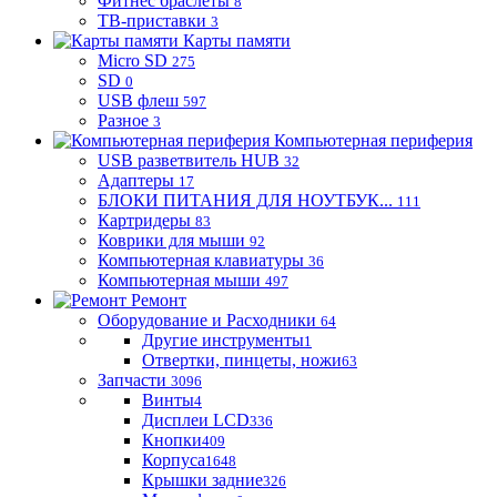
Фитнес браслеты
8
ТВ-приставки
3
Карты памяти
Micro SD
275
SD
0
USB флеш
597
Разное
3
Компьютерная периферия
USB разветвитель HUB
32
Адаптеры
17
БЛОКИ ПИТАНИЯ ДЛЯ НОУТБУК...
111
Картридеры
83
Коврики для мыши
92
Компьютерная клавиатуры
36
Компьютерная мыши
497
Ремонт
Оборудование и Расходники
64
Другие инструменты
1
Отвертки, пинцеты, ножи
63
Запчасти
3096
Винты
4
Дисплеи LCD
336
Кнопки
409
Корпуса
1648
Крышки задние
326