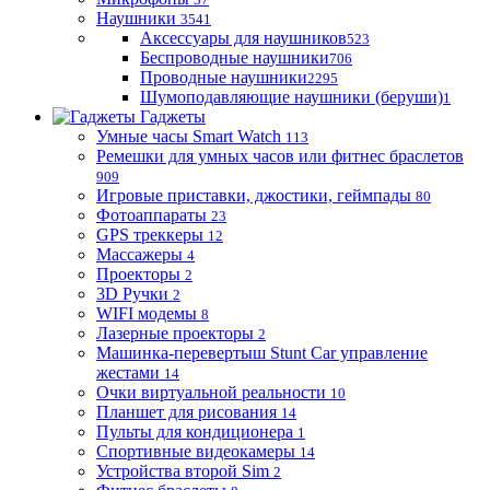
Наушники
3541
Аксессуары для наушников
523
Беспроводные наушники
706
Проводные наушники
2295
Шумоподавляющие наушники (беруши)
1
Гаджеты
Умные часы Smart Watch
113
Ремешки для умных часов или фитнес браслетов
909
Игровые приставки, джостики, геймпады
80
Фотоаппараты
23
GPS треккеры
12
Массажеры
4
Проекторы
2
3D Ручки
2
WIFI модемы
8
Лазерные проекторы
2
Машинка-перевертыш Stunt Car управление
жестами
14
Очки виртуальной реальности
10
Планшет для рисования
14
Пульты для кондиционера
1
Спортивные видеокамеры
14
Устройства второй Sim
2