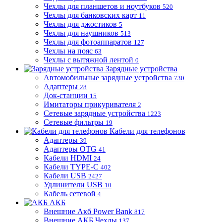
Чехлы для планшетов и ноутбуков
520
Чехлы для банковских карт
11
Чехлы для джостиков
5
Чехлы для наушников
513
Чехлы для фотоаппаратов
127
Чехлы на пояс
63
Чехлы с вытяжной лентой
0
Зарядные устройства
Автомобильные зарядные устройства
730
Адаптеры
28
Док-станции
15
Имитаторы прикуривателя
2
Сетевые зарядные устройства
1223
Сетевые фильтры
19
Кабели для телефонов
Адаптеры
39
Адаптеры OTG
41
Кабели HDMI
24
Кабели TYPE-C
402
Кабели USB
2427
Удлинители USB
10
Кабель сетевой
4
АКБ
Внешние Акб Power Bank
817
Внешние АКБ Чехлы
137