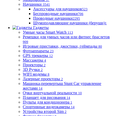
Наушники
3541
Аксессуары для наушников
523
Беспроводные наушники
706
Проводные наушники
2295
Шумоподавляющие наушники (беруши)
1
Гаджеты
Умные часы Smart Watch
113
Ремешки для умных часов или фитнес браслетов
909
Игровые приставки, джостики, геймпады
80
Фотоаппараты
23
GPS треккеры
12
Массажеры
4
Проекторы
2
3D Ручки
2
WIFI модемы
8
Лазерные проекторы
2
Машинка-перевертыш Stunt Car управление
жестами
14
Очки виртуальной реальности
10
Планшет для рисования
14
Пульты для кондиционера
1
Спортивные видеокамеры
14
Устройства второй Sim
2