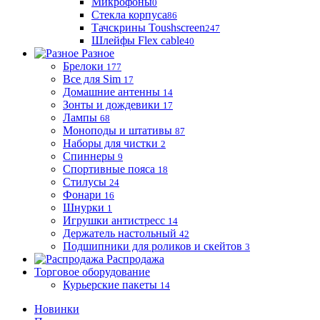
Микрофоны
0
Стекла корпуса
86
Тачскрины Toushscreen
247
Шлейфы Flex cable
40
Разное
Брелоки
177
Все для Sim
17
Домашние антенны
14
Зонты и дождевики
17
Лампы
68
Моноподы и штативы
87
Наборы для чистки
2
Спиннеры
9
Спортивные пояса
18
Стилусы
24
Фонари
16
Шнурки
1
Игрушки антистресс
14
Держатель настольный
42
Подшипники для роликов и скейтов
3
Распродажа
Торговое оборудование
Курьерские пакеты
14
Новинки