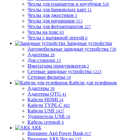
Чехлы для планшетов и ноутбуков
520
Чехлы для банковских карт
11
Чехлы для джостиков
5
Чехлы для наушников
513
Чехлы для фотоаппаратов
127
Чехлы на пояс
63
Чехлы с вытяжной лентой
0
Зарядные устройства
Автомобильные зарядные устройства
730
Адаптеры
28
Док-станции
15
Имитаторы прикуривателя
2
Сетевые зарядные устройства
1223
Сетевые фильтры
19
Кабели для телефонов
Адаптеры
39
Адаптеры OTG
41
Кабели HDMI
24
Кабели TYPE-C
402
Кабели USB
2427
Удлинители USB
10
Кабель сетевой
4
АКБ
Внешние Акб Power Bank
817
Внешние АКБ Чехлы
137