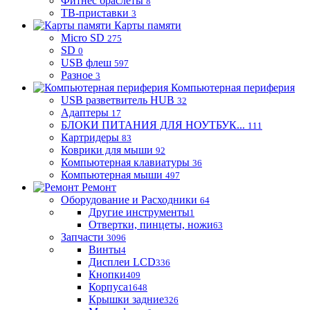
Фитнес браслеты
8
ТВ-приставки
3
Карты памяти
Micro SD
275
SD
0
USB флеш
597
Разное
3
Компьютерная периферия
USB разветвитель HUB
32
Адаптеры
17
БЛОКИ ПИТАНИЯ ДЛЯ НОУТБУК...
111
Картридеры
83
Коврики для мыши
92
Компьютерная клавиатуры
36
Компьютерная мыши
497
Ремонт
Оборудование и Расходники
64
Другие инструменты
1
Отвертки, пинцеты, ножи
63
Запчасти
3096
Винты
4
Дисплеи LCD
336
Кнопки
409
Корпуса
1648
Крышки задние
326