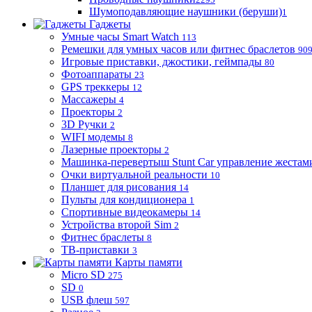
Шумоподавляющие наушники (беруши)
1
Гаджеты
Умные часы Smart Watch
113
Ремешки для умных часов или фитнес браслетов
90
Игровые приставки, джостики, геймпады
80
Фотоаппараты
23
GPS треккеры
12
Массажеры
4
Проекторы
2
3D Ручки
2
WIFI модемы
8
Лазерные проекторы
2
Машинка-перевертыш Stunt Car управление жестам
Очки виртуальной реальности
10
Планшет для рисования
14
Пульты для кондиционера
1
Спортивные видеокамеры
14
Устройства второй Sim
2
Фитнес браслеты
8
ТВ-приставки
3
Карты памяти
Micro SD
275
SD
0
USB флеш
597