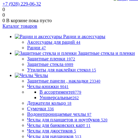
+7 (928) 229-06-32
0
0
0
В корзине
пока пусто
Каталог товаров
Рации и аксессуары
Аксессуары для раций
44
Рации
47
Защитные стекла и пленки
Защитные пленки
1972
Защитные стекла
6989
Утилиты для наклейки стекол
15
Чехлы
Защитные панели , накладки
23340
Чехлы-книжки
9041
В ассортименте
8779
Универсальные
262
Держатели кольцо
18
Сумочки
336
Водонепроницаемые чехлы
97
Чехлы для планшетов и ноутбуков
520
Чехлы для банковских карт
11
Чехлы для джостиков
5
Чехлы для наушников
513