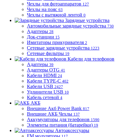
Чехлы для фотоаппаратов
127
Чехлы на пояс
63
Чехлы с вытяжной лентой
0
Зарядные устройства
Автомобильные зарядные устройства
730
Адаптеры
28
Док-станции
15
Имитаторы прикуривателя
2
Сетевые зарядные устройства
1223
Сетевые фильтры
19
Кабели для телефонов
Адаптеры
39
Адаптеры OTG
41
Кабели HDMI
24
Кабели TYPE-C
402
Кабели USB
2427
Удлинители USB
10
Кабель сетевой
4
АКБ
Внешние Акб Power Bank
817
Внешние АКБ Чехлы
137
Аккумуляторы для телефонов
1590
Элементы питания (батарейки)
19
Автоаксессуары
FM модуляторы
117