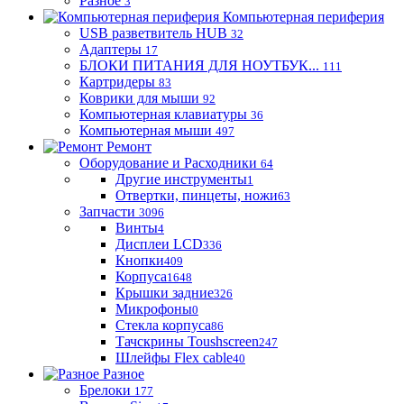
Разное
3
Компьютерная периферия
USB разветвитель HUB
32
Адаптеры
17
БЛОКИ ПИТАНИЯ ДЛЯ НОУТБУК...
111
Картридеры
83
Коврики для мыши
92
Компьютерная клавиатуры
36
Компьютерная мыши
497
Ремонт
Оборудование и Расходники
64
Другие инструменты
1
Отвертки, пинцеты, ножи
63
Запчасти
3096
Винты
4
Дисплеи LCD
336
Кнопки
409
Корпуса
1648
Крышки задние
326
Микрофоны
0
Стекла корпуса
86
Тачскрины Toushscreen
247
Шлейфы Flex cable
40
Разное
Брелоки
177