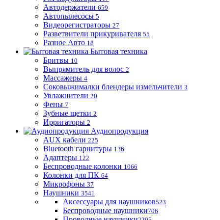
Автодержатели
659
Автопылесосы
5
Видеорегистраторы
27
Разветвители прикуривателя
55
Разное Авто
18
Бытовая техника
Бритвы
10
Выпрямитель для волос
2
Массажеры
4
Соковыжималки блендеры измельчители
3
Увлажнители
20
Фены
7
Зубные щетки
2
Ирригаторы
2
Аудиопродукция
AUX кабели
225
Bluetooth гарнитуры
136
Адаптеры
122
Беспроводные колонки
1066
Колонки для ПК
64
Микрофоны
37
Наушники
3541
Аксессуары для наушников
523
Беспроводные наушники
706
Проводные наушники
2295