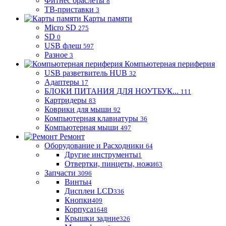
Фитнес браслеты
8
ТВ-приставки
3
Карты памяти
Micro SD
275
SD
0
USB флеш
597
Разное
3
Компьютерная периферия
USB разветвитель HUB
32
Адаптеры
17
БЛОКИ ПИТАНИЯ ДЛЯ НОУТБУК...
111
Картридеры
83
Коврики для мыши
92
Компьютерная клавиатуры
36
Компьютерная мыши
497
Ремонт
Оборудование и Расходники
64
Другие инструменты
1
Отвертки, пинцеты, ножи
63
Запчасти
3096
Винты
4
Дисплеи LCD
336
Кнопки
409
Корпуса
1648
Крышки задние
326