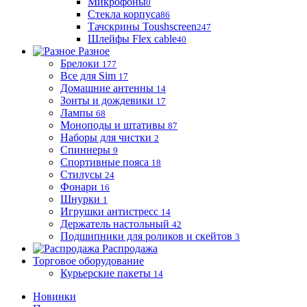
Микрофоны
0
Стекла корпуса
86
Тачскрины Toushscreen
247
Шлейфы Flex cable
40
Разное
Брелоки
177
Все для Sim
17
Домашние антенны
14
Зонты и дождевики
17
Лампы
68
Моноподы и штативы
87
Наборы для чистки
2
Спиннеры
9
Спортивные пояса
18
Стилусы
24
Фонари
16
Шнурки
1
Игрушки антистресс
14
Держатель настольный
42
Подшипники для роликов и скейтов
3
Распродажа
Торговое оборудование
Курьерские пакеты
14
Новинки