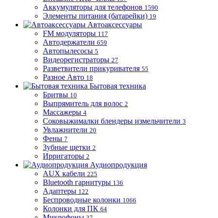
Аккумуляторы для телефонов
1590
Элементы питания (батарейки)
19
Автоаксессуары
FM модуляторы
117
Автодержатели
659
Автопылесосы
5
Видеорегистраторы
27
Разветвители прикуривателя
55
Разное Авто
18
Бытовая техника
Бритвы
10
Выпрямитель для волос
2
Массажеры
4
Соковыжималки блендеры измельчители
3
Увлажнители
20
Фены
7
Зубные щетки
2
Ирригаторы
2
Аудиопродукция
AUX кабели
225
Bluetooth гарнитуры
136
Адаптеры
122
Беспроводные колонки
1066
Колонки для ПК
64
Микрофоны
37