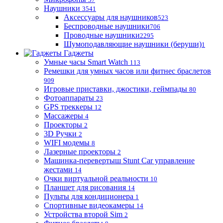
Наушники
3541
Аксессуары для наушников
523
Беспроводные наушники
706
Проводные наушники
2295
Шумоподавляющие наушники (беруши)
1
Гаджеты
Умные часы Smart Watch
113
Ремешки для умных часов или фитнес браслетов
909
Игровые приставки, джостики, геймпады
80
Фотоаппараты
23
GPS треккеры
12
Массажеры
4
Проекторы
2
3D Ручки
2
WIFI модемы
8
Лазерные проекторы
2
Машинка-перевертыш Stunt Car управление
жестами
14
Очки виртуальной реальности
10
Планшет для рисования
14
Пульты для кондиционера
1
Спортивные видеокамеры
14
Устройства второй Sim
2