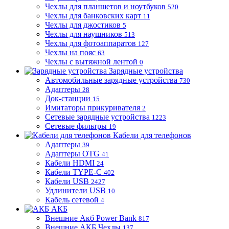
Чехлы для планшетов и ноутбуков
520
Чехлы для банковских карт
11
Чехлы для джостиков
5
Чехлы для наушников
513
Чехлы для фотоаппаратов
127
Чехлы на пояс
63
Чехлы с вытяжной лентой
0
Зарядные устройства
Автомобильные зарядные устройства
730
Адаптеры
28
Док-станции
15
Имитаторы прикуривателя
2
Сетевые зарядные устройства
1223
Сетевые фильтры
19
Кабели для телефонов
Адаптеры
39
Адаптеры OTG
41
Кабели HDMI
24
Кабели TYPE-C
402
Кабели USB
2427
Удлинители USB
10
Кабель сетевой
4
АКБ
Внешние Акб Power Bank
817
Внешние АКБ Чехлы
137