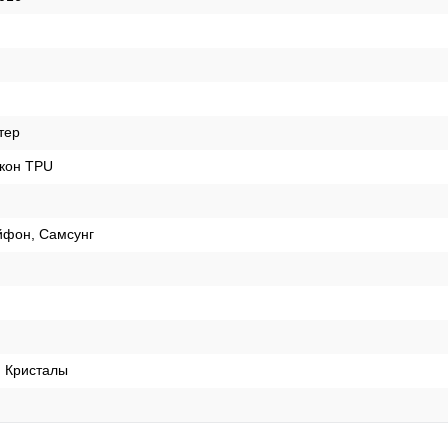
тер
кон TPU
йфон, Самсунг
, Кристалы