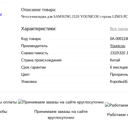
Описание товара:
Чехол-накладка для SAMSUNG J320 YOUNICOU стразы LINES P
Характеристики:
Все хара
Код товара
0А-000119
Производитель
Younicou
Совместимость
J310\320 
Страна происхождения
Китай
Срок гарантии
6 месяцев
Цвет
Прозрачн
Упаковка
Коробка\Б
собы
Принимаем заказы на сайте
Работаем с
круглосуточно