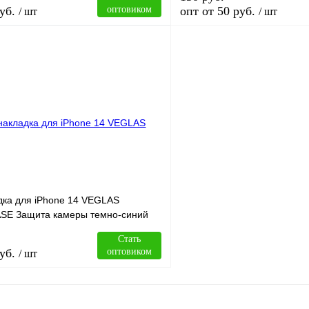
уб.
оптовиком
опт от 50 руб.
/ шт
/ шт
В корзину
лик
Сравнение
Купить в 1 клик
В
В избранное
наличии
н
дка для iPhone 14 VEGLAS
SE Защита камеры темно-синий
Стать
уб.
оптовиком
/ шт