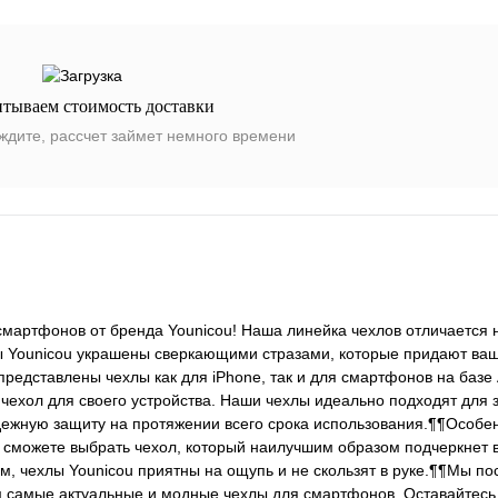
итываем стоимость доставки
ждите, рассчет займет немного времени
мартфонов от бренда Younicou! Наша линейка чехлов отличается н
лы Younicou украшены сверкающими стразами, которые придают ваш
едставлены чехлы как для iPhone, так и для смартфонов на базе 
чехол для своего устройства. Наши чехлы идеально подходят для
адежную защиту на протяжении всего срока использования.¶¶Особ
ы сможете выбрать чехол, который наилучшим образом подчеркнет 
м, чехлы Younicou приятны на ощупь и не скользят в руке.¶¶Мы п
 самые актуальные и модные чехлы для смартфонов. Оставайтесь 