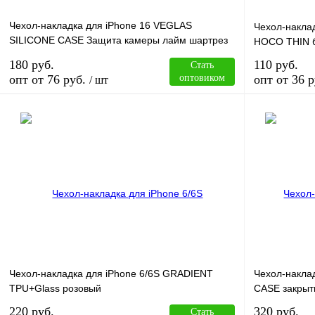
Чехол-накладка для iPhone 16 VEGLAS
Чехол-накла
SILICONE CASE Защита камеры лайм шартрез
HOCO THIN 
(60)
180 руб.
110 руб.
Стать
опт от 76 руб.
оптовиком
опт от 36 р
/ шт
В корзину
Купить в 1 клик
Сравнение
Купить в 1 к
В избранное
В
В избранное
наличии
Чехол-накладка для iPhone 6/6S GRADIENT
Чехол-накла
TPU+Glass розовый
CASE закрыт
220 руб.
320 руб.
Стать