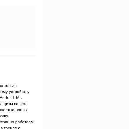
е только
ему устройству
Android. Мы
 защиты вашего
енностью наших
вашу
остоянно работаем
в тренде с