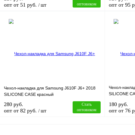
опт от 51 руб.
оптовиком
опт от 95 р
/ шт
В корзину
Купить в 1 клик
Сравнение
Купить в 1 к
В избранное
В
В избранное
наличии
Чехол-накла
Чехол-накладка для Samsung J610F J6+ 2018
SILICONE CA
SILICONE CASE красный
(8)
280 руб.
180 руб.
Стать
опт от 82 руб.
оптовиком
опт от 76 р
/ шт