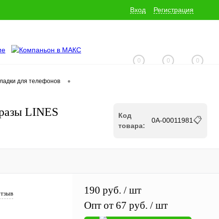
Вход
Регистрация
0
0
0
•
кладки для телефонов
+7 (928) 229-06-32
разы LINES
Код
📋
0А-00011981
товара:
190 руб.
/ шт
отзыв
Опт от 67 руб.
/ шт