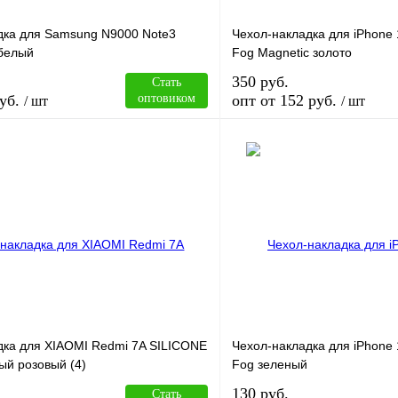
дка для Samsung N9000 Note3
Чехол-накладка для iPhone
белый
Fog Magnetic золото
350 руб.
Стать
уб.
оптовиком
опт от 152 руб.
/ шт
/ шт
В корзину
лик
Сравнение
Купить в 1 клик
В
В избранное
наличии
н
дка для XIAOMI Redmi 7A SILICONE
Чехол-накладка для iPhone
ый розовый (4)
Fog зеленый
130 руб.
Стать