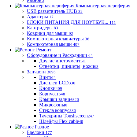
Разное
3
Компьютерная периферия
USB разветвитель HUB
32
Адаптеры
17
БЛОКИ ПИТАНИЯ ДЛЯ НОУТБУК...
111
Картридеры
83
Коврики для мыши
92
Компьютерная клавиатуры
36
Компьютерная мыши
497
Ремонт
Оборудование и Расходники
64
Другие инструменты
1
Отвертки, пинцеты, ножи
63
Запчасти
3096
Винты
4
Дисплеи LCD
336
Кнопки
409
Корпуса
1648
Крышки задние
326
Микрофоны
0
Стекла корпуса
86
Тачскрины Toushscreen
247
Шлейфы Flex cable
40
Разное
Брелоки
177