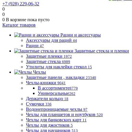
+7 (928) 229-06-32
0
0
0
В корзине
пока пусто
Каталог товаров
Рации и аксессуары
Аксессуары для раций
44
Рации
47
Защитные стекла и пленки
Защитные пленки
1972
Защитные стекла
6989
Утилиты для наклейки стекол
15
Чехлы
Защитные панели , накладки
23340
Чехлы-книжки
9041
В ассортименте
8779
Универсальные
262
Держатели кольцо
18
Сумочки
336
Водонепроницаемые чехлы
97
Чехлы для планшетов и ноутбуков
520
Чехлы для банковских карт
11
Чехлы для джостиков
5
Чехлы для наушников
513