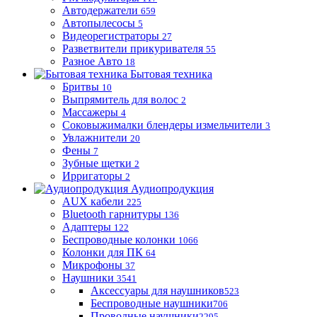
Автодержатели
659
Автопылесосы
5
Видеорегистраторы
27
Разветвители прикуривателя
55
Разное Авто
18
Бытовая техника
Бритвы
10
Выпрямитель для волос
2
Массажеры
4
Соковыжималки блендеры измельчители
3
Увлажнители
20
Фены
7
Зубные щетки
2
Ирригаторы
2
Аудиопродукция
AUX кабели
225
Bluetooth гарнитуры
136
Адаптеры
122
Беспроводные колонки
1066
Колонки для ПК
64
Микрофоны
37
Наушники
3541
Аксессуары для наушников
523
Беспроводные наушники
706
Проводные наушники
2295