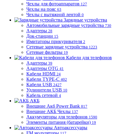
Чехлы для фотоаппаратов
127
Чехлы на пояс
63
Чехлы с вытяжной лентой
0
Зарядные устройства
Автомобильные зарядные устройства
730
Адаптеры
28
Док-станции
15
Имитаторы прикуривателя
2
Сетевые зарядные устройства
1223
Сетевые фильтры
19
Кабели для телефонов
Адаптеры
39
Адаптеры OTG
41
Кабели HDMI
24
Кабели TYPE-C
402
Кабели USB
2427
Удлинители USB
10
Кабель сетевой
4
АКБ
Внешние Акб Power Bank
817
Внешние АКБ Чехлы
137
Аккумуляторы для телефонов
1590
Элементы питания (батарейки)
19
Автоаксессуары
FM модуляторы
117