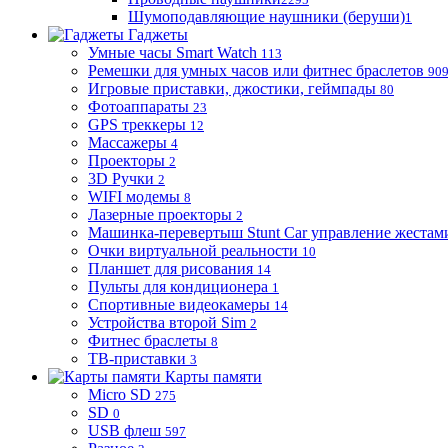
Шумоподавляющие наушники (беруши)
1
Гаджеты
Умные часы Smart Watch
113
Ремешки для умных часов или фитнес браслетов
90
Игровые приставки, джостики, геймпады
80
Фотоаппараты
23
GPS треккеры
12
Массажеры
4
Проекторы
2
3D Ручки
2
WIFI модемы
8
Лазерные проекторы
2
Машинка-перевертыш Stunt Car управление жестам
Очки виртуальной реальности
10
Планшет для рисования
14
Пульты для кондиционера
1
Спортивные видеокамеры
14
Устройства второй Sim
2
Фитнес браслеты
8
ТВ-приставки
3
Карты памяти
Micro SD
275
SD
0
USB флеш
597