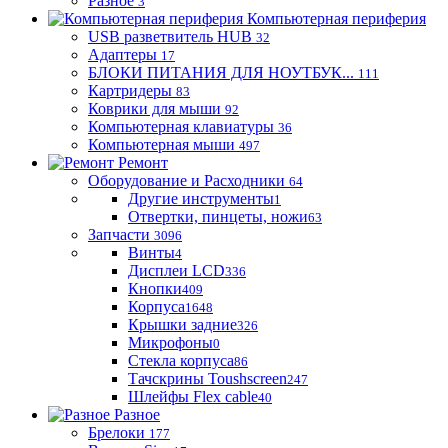
Разное
3
Компьютерная периферия
USB разветвитель HUB
32
Адаптеры
17
БЛОКИ ПИТАНИЯ ДЛЯ НОУТБУК...
111
Картридеры
83
Коврики для мыши
92
Компьютерная клавиатуры
36
Компьютерная мыши
497
Ремонт
Оборудование и Расходники
64
Другие инструменты
1
Отвертки, пинцеты, ножи
63
Запчасти
3096
Винты
4
Дисплеи LCD
336
Кнопки
409
Корпуса
1648
Крышки задние
326
Микрофоны
0
Стекла корпуса
86
Тачскрины Toushscreen
247
Шлейфы Flex cable
40
Разное
Брелоки
177