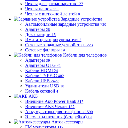
Чехлы для фотоаппаратов
127
Чехлы на пояс
63
Чехлы с вытяжной лентой
0
Зарядные устройства
Автомобильные зарядные устройства
730
Адаптеры
28
Док-станции
15
Имитаторы прикуривателя
2
Сетевые зарядные устройства
1223
Сетевые фильтры
19
Кабели для телефонов
Адаптеры
39
Адаптеры OTG
41
Кабели HDMI
24
Кабели TYPE-C
402
Кабели USB
2427
Удлинители USB
10
Кабель сетевой
4
АКБ
Внешние Акб Power Bank
817
Внешние АКБ Чехлы
137
Аккумуляторы для телефонов
1590
Элементы питания (батарейки)
19
Автоаксессуары
FM модуляторы
117