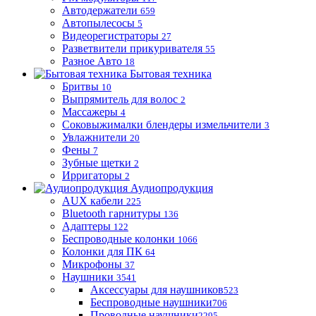
Автодержатели
659
Автопылесосы
5
Видеорегистраторы
27
Разветвители прикуривателя
55
Разное Авто
18
Бытовая техника
Бритвы
10
Выпрямитель для волос
2
Массажеры
4
Соковыжималки блендеры измельчители
3
Увлажнители
20
Фены
7
Зубные щетки
2
Ирригаторы
2
Аудиопродукция
AUX кабели
225
Bluetooth гарнитуры
136
Адаптеры
122
Беспроводные колонки
1066
Колонки для ПК
64
Микрофоны
37
Наушники
3541
Аксессуары для наушников
523
Беспроводные наушники
706
Проводные наушники
2295