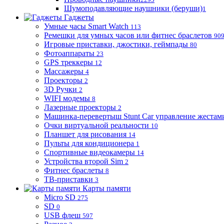
Шумоподавляющие наушники (беруши)
1
Гаджеты
Умные часы Smart Watch
113
Ремешки для умных часов или фитнес браслетов
90
Игровые приставки, джостики, геймпады
80
Фотоаппараты
23
GPS треккеры
12
Массажеры
4
Проекторы
2
3D Ручки
2
WIFI модемы
8
Лазерные проекторы
2
Машинка-перевертыш Stunt Car управление жестам
Очки виртуальной реальности
10
Планшет для рисования
14
Пульты для кондиционера
1
Спортивные видеокамеры
14
Устройства второй Sim
2
Фитнес браслеты
8
ТВ-приставки
3
Карты памяти
Micro SD
275
SD
0
USB флеш
597