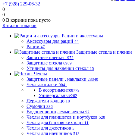
+7 (928) 229-06-32
0
0
0
В корзине
пока пусто
Каталог товаров
Рации и аксессуары
Аксессуары для раций
44
Рации
47
Защитные стекла и пленки
Защитные пленки
1972
Защитные стекла
6989
Утилиты для наклейки стекол
15
Чехлы
Защитные панели , накладки
23340
Чехлы-книжки
9041
В ассортименте
8779
Универсальные
262
Держатели кольцо
18
Сумочки
336
Водонепроницаемые чехлы
97
Чехлы для планшетов и ноутбуков
520
Чехлы для банковских карт
11
Чехлы для джостиков
5
Чехлы для наушников
513