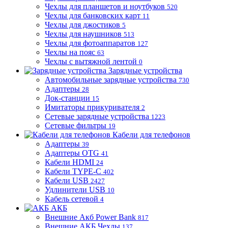
Чехлы для планшетов и ноутбуков
520
Чехлы для банковских карт
11
Чехлы для джостиков
5
Чехлы для наушников
513
Чехлы для фотоаппаратов
127
Чехлы на пояс
63
Чехлы с вытяжной лентой
0
Зарядные устройства
Автомобильные зарядные устройства
730
Адаптеры
28
Док-станции
15
Имитаторы прикуривателя
2
Сетевые зарядные устройства
1223
Сетевые фильтры
19
Кабели для телефонов
Адаптеры
39
Адаптеры OTG
41
Кабели HDMI
24
Кабели TYPE-C
402
Кабели USB
2427
Удлинители USB
10
Кабель сетевой
4
АКБ
Внешние Акб Power Bank
817
Внешние АКБ Чехлы
137