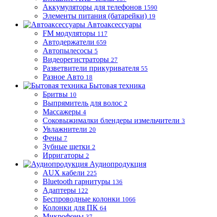
Аккумуляторы для телефонов
1590
Элементы питания (батарейки)
19
Автоаксессуары
FM модуляторы
117
Автодержатели
659
Автопылесосы
5
Видеорегистраторы
27
Разветвители прикуривателя
55
Разное Авто
18
Бытовая техника
Бритвы
10
Выпрямитель для волос
2
Массажеры
4
Соковыжималки блендеры измельчители
3
Увлажнители
20
Фены
7
Зубные щетки
2
Ирригаторы
2
Аудиопродукция
AUX кабели
225
Bluetooth гарнитуры
136
Адаптеры
122
Беспроводные колонки
1066
Колонки для ПК
64
Микрофоны
37