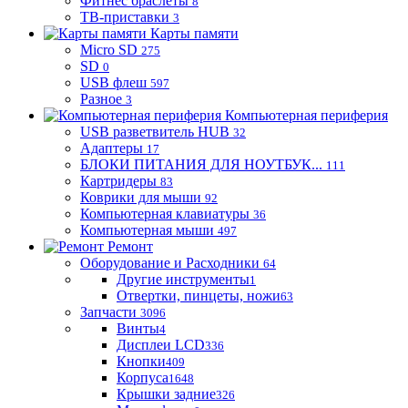
Фитнес браслеты
8
ТВ-приставки
3
Карты памяти
Micro SD
275
SD
0
USB флеш
597
Разное
3
Компьютерная периферия
USB разветвитель HUB
32
Адаптеры
17
БЛОКИ ПИТАНИЯ ДЛЯ НОУТБУК...
111
Картридеры
83
Коврики для мыши
92
Компьютерная клавиатуры
36
Компьютерная мыши
497
Ремонт
Оборудование и Расходники
64
Другие инструменты
1
Отвертки, пинцеты, ножи
63
Запчасти
3096
Винты
4
Дисплеи LCD
336
Кнопки
409
Корпуса
1648
Крышки задние
326