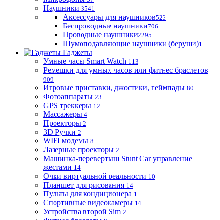
Наушники
3541
Аксессуары для наушников
523
Беспроводные наушники
706
Проводные наушники
2295
Шумоподавляющие наушники (беруши)
1
Гаджеты
Умные часы Smart Watch
113
Ремешки для умных часов или фитнес браслетов
909
Игровые приставки, джостики, геймпады
80
Фотоаппараты
23
GPS треккеры
12
Массажеры
4
Проекторы
2
3D Ручки
2
WIFI модемы
8
Лазерные проекторы
2
Машинка-перевертыш Stunt Car управление
жестами
14
Очки виртуальной реальности
10
Планшет для рисования
14
Пульты для кондиционера
1
Спортивные видеокамеры
14
Устройства второй Sim
2