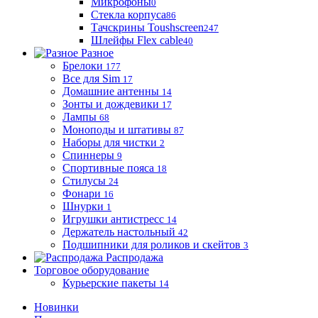
Микрофоны
0
Стекла корпуса
86
Тачскрины Toushscreen
247
Шлейфы Flex cable
40
Разное
Брелоки
177
Все для Sim
17
Домашние антенны
14
Зонты и дождевики
17
Лампы
68
Моноподы и штативы
87
Наборы для чистки
2
Спиннеры
9
Спортивные пояса
18
Стилусы
24
Фонари
16
Шнурки
1
Игрушки антистресс
14
Держатель настольный
42
Подшипники для роликов и скейтов
3
Распродажа
Торговое оборудование
Курьерские пакеты
14
Новинки