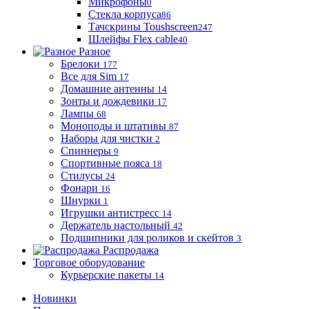
Микрофоны
0
Стекла корпуса
86
Тачскрины Toushscreen
247
Шлейфы Flex cable
40
Разное
Брелоки
177
Все для Sim
17
Домашние антенны
14
Зонты и дождевики
17
Лампы
68
Моноподы и штативы
87
Наборы для чистки
2
Спиннеры
9
Спортивные пояса
18
Стилусы
24
Фонари
16
Шнурки
1
Игрушки антистресс
14
Держатель настольный
42
Подшипники для роликов и скейтов
3
Распродажа
Торговое оборудование
Курьерские пакеты
14
Новинки