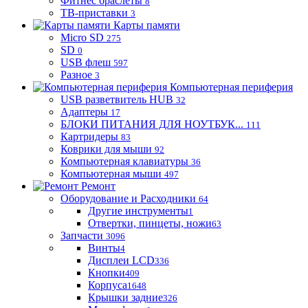
Фитнес браслеты
8
ТВ-приставки
3
Карты памяти
Micro SD
275
SD
0
USB флеш
597
Разное
3
Компьютерная периферия
USB разветвитель HUB
32
Адаптеры
17
БЛОКИ ПИТАНИЯ ДЛЯ НОУТБУК...
111
Картридеры
83
Коврики для мыши
92
Компьютерная клавиатуры
36
Компьютерная мыши
497
Ремонт
Оборудование и Расходники
64
Другие инструменты
1
Отвертки, пинцеты, ножи
63
Запчасти
3096
Винты
4
Дисплеи LCD
336
Кнопки
409
Корпуса
1648
Крышки задние
326