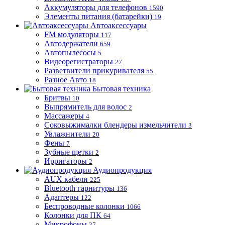
Аккумуляторы для телефонов
1590
Элементы питания (батарейки)
19
Автоаксессуары
FM модуляторы
117
Автодержатели
659
Автопылесосы
5
Видеорегистраторы
27
Разветвители прикуривателя
55
Разное Авто
18
Бытовая техника
Бритвы
10
Выпрямитель для волос
2
Массажеры
4
Соковыжималки блендеры измельчители
3
Увлажнители
20
Фены
7
Зубные щетки
2
Ирригаторы
2
Аудиопродукция
AUX кабели
225
Bluetooth гарнитуры
136
Адаптеры
122
Беспроводные колонки
1066
Колонки для ПК
64
Микрофоны
37