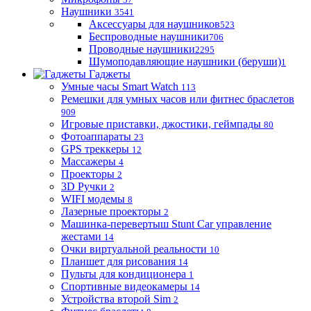
Наушники
3541
Аксессуары для наушников
523
Беспроводные наушники
706
Проводные наушники
2295
Шумоподавляющие наушники (беруши)
1
Гаджеты
Умные часы Smart Watch
113
Ремешки для умных часов или фитнес браслетов
909
Игровые приставки, джостики, геймпады
80
Фотоаппараты
23
GPS треккеры
12
Массажеры
4
Проекторы
2
3D Ручки
2
WIFI модемы
8
Лазерные проекторы
2
Машинка-перевертыш Stunt Car управление
жестами
14
Очки виртуальной реальности
10
Планшет для рисования
14
Пульты для кондиционера
1
Спортивные видеокамеры
14
Устройства второй Sim
2