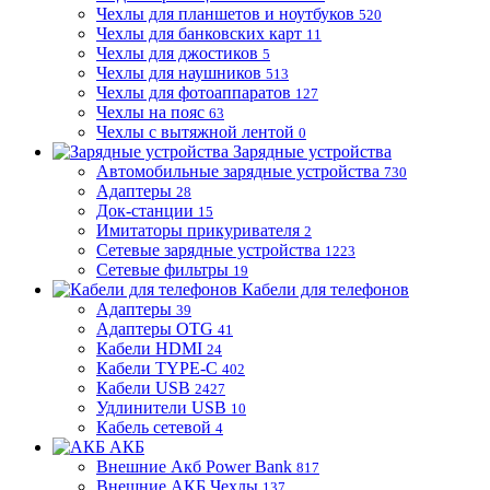
Чехлы для планшетов и ноутбуков
520
Чехлы для банковских карт
11
Чехлы для джостиков
5
Чехлы для наушников
513
Чехлы для фотоаппаратов
127
Чехлы на пояс
63
Чехлы с вытяжной лентой
0
Зарядные устройства
Автомобильные зарядные устройства
730
Адаптеры
28
Док-станции
15
Имитаторы прикуривателя
2
Сетевые зарядные устройства
1223
Сетевые фильтры
19
Кабели для телефонов
Адаптеры
39
Адаптеры OTG
41
Кабели HDMI
24
Кабели TYPE-C
402
Кабели USB
2427
Удлинители USB
10
Кабель сетевой
4
АКБ
Внешние Акб Power Bank
817
Внешние АКБ Чехлы
137